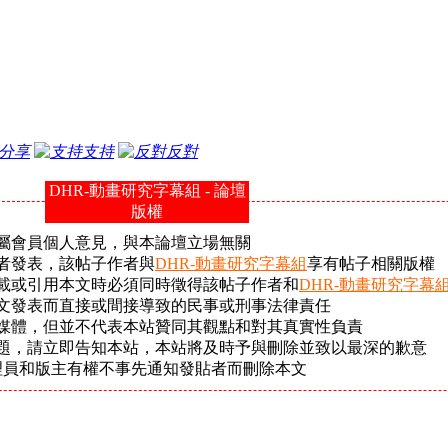
分享
支持
反對
DHR-動畫研究字幕組 - 論壇
版權
屬會員個人意見，與本論壇立場無關
者發表，該帖子作者與
DHR-動畫研究字幕組
享有帖子相關版權
載或引用本文時必須同時徵得該帖子作者和
DHR-動畫研究字幕
文發表而直接或間接導致的民事或刑事法律責任
它媒體，但並不代表本站贊同其觀點和對其真實性負責
問題，請立即告知本站，本站將及時予與刪除並致以最深的歉意
理員和版主有權不事先通知發貼者而刪除本文