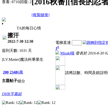
[2016秋番][信長的忍
查看:
8710
|
回復:
2
[複製鏈接]
TA的每日心情
擦汗
2022-7-30 12:30
電梯直達
#
1
簽到天數: 1631 天
Misaki喵
發表於 2016-8-30 02
[LV.Master]魔法科畢業生
200
2348
6萬
請將話數、時間及錯誤明
主題
帖子
積分
DHR字幕組