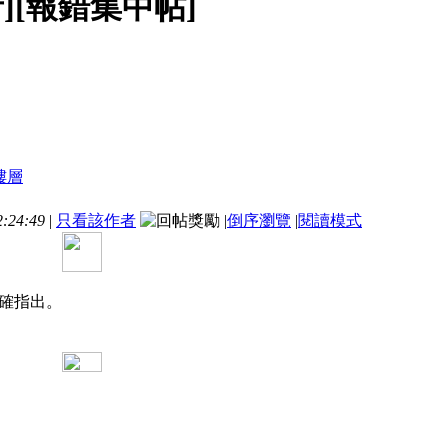
者][報錯集中帖]
:24:49
|
只看該作者
|
倒序瀏覽
|
閱讀模式
確指出。