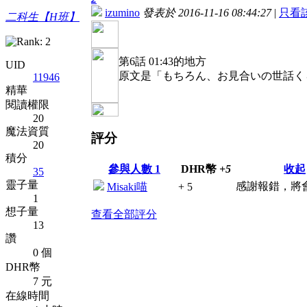
izumino
發表於 2016-11-16 08:44:27
|
只看
二科生【H班】
第6話 01:43的地方
UID
原文是「もちろん、お見合いの世話くら
11946
精華
閱讀權限
20
魔法資質
評分
20
積分
參與人數
1
DHR幣
+5
收起
35
靈子量
感謝報錯，將
Misaki喵
+ 5
1
想子量
查看全部評分
13
讚
0 個
DHR幣
7 元
在線時間