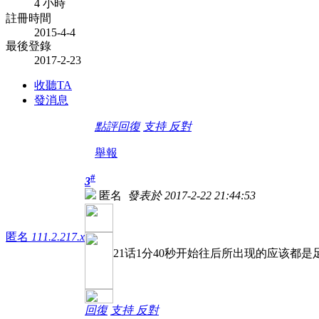
4 小時
註冊時間
2015-4-4
最後登錄
2017-2-23
收聽TA
發消息
點評
回復
支持
反對
舉報
#
3
匿名
發表於 2017-2-22 21:44:53
匿名
111.2.217.x
21话1分40秒开始往后所出现的应该都
回復
支持
反對