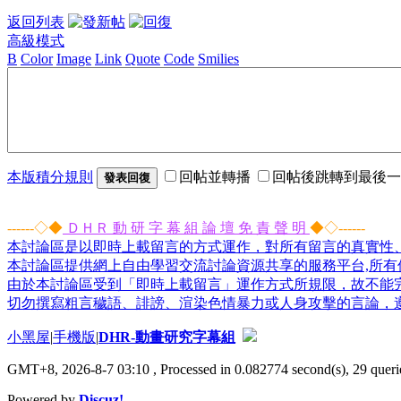
返回列表
高級模式
B
Color
Image
Link
Quote
Code
Smilies
本版積分規則
回帖並轉播
回帖後跳轉到最後一
發表回復
------◇◆
ＤＨＲ 動 研 字 幕 組 論 壇 免 責 聲 明
◆◇------
本討論區是以即時上載留言的方式運作，對所有留言的真實性
本討論區提供網上自由學習交流討論資源共享的服務平台,所有個
由於本討論區受到「即時上載留言」運作方式所規限，故不能
切勿撰寫粗言穢語、誹謗、渲染色情暴力或人身攻擊的言論，
小黑屋
|
手機版
|
DHR-動畫研究字幕組
GMT+8, 2026-8-7 03:10
, Processed in 0.082774 second(s), 29 querie
Powered by
Discuz!