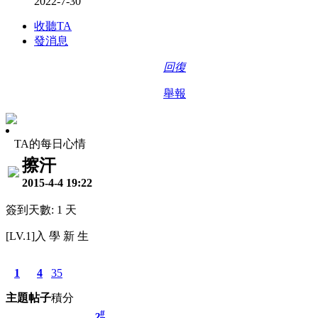
2022-7-30
收聽TA
發消息
回復
舉報
TA的每日心情
擦汗
2015-4-4 19:22
簽到天數: 1 天
[LV.1]入 學 新 生
1
4
35
主題
帖子
積分
#
2