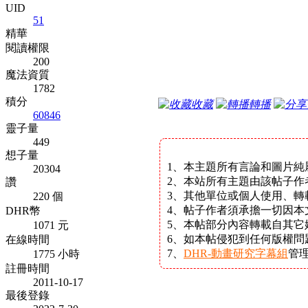
UID
51
精華
閱讀權限
200
魔法資質
1782
積分
收藏
轉播
60846
靈子量
449
想子量
1、本主題所有言論和圖片純
20304
2、本站所有主題由該帖子作
讚
3、其他單位或個人使用、轉
220 個
4、帖子作者須承擔一切因本
DHR幣
5、本帖部分內容轉載自其
1071 元
6、如本帖侵犯到任何版權
在線時間
7、
DHR-動畫研究字幕組
管
1775 小時
註冊時間
2011-10-17
最後登錄