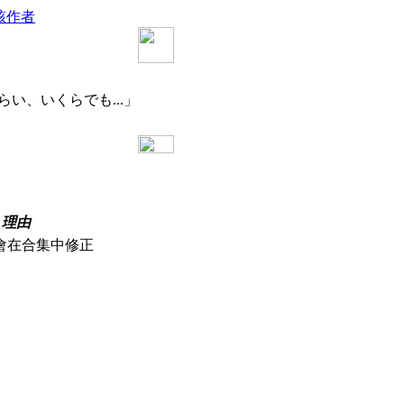
該作者
い、いくらでも...」
理由
會在合集中修正