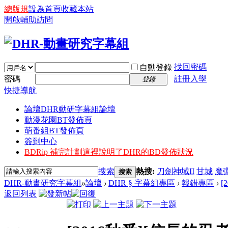
總版規
設為首頁
收藏本站
開啟輔助訪問
找回密碼
自動登錄
密碼
註冊入學
登錄
快捷導航
論壇
DHR動研字幕組論壇
動漫花園BT發佈頁
萌番組BT發佈頁
簽到中心
BDRip 補完計劃
這裡說明了DHR的BD發佈狀況
搜索
熱搜:
刀劍神域II
甘城
魔
搜索
DHR-動畫研究字幕組
»
論壇
›
DHR § 字幕組專區
›
報錯專區
›
[
返回列表