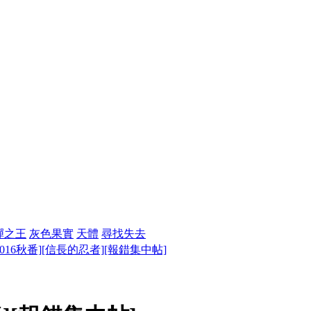
彈之王
灰色果實
天體
尋找失去
2016秋番][信長的忍者][報錯集中帖]