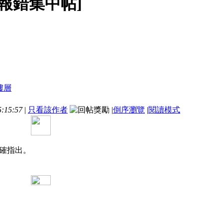
][報錯集中帖]
:15:57
|
只看該作者
|
倒序瀏覽
|
閱讀模式
確指出。