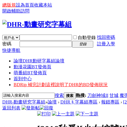
總版規
設為首頁
收藏本站
開啟輔助訪問
找回密碼
自動登錄
密碼
註冊入學
登錄
快捷導航
論壇
DHR動研字幕組論壇
動漫花園BT發佈頁
萌番組BT發佈頁
簽到中心
BDRip 補完計劃
這裡說明了DHR的BD發佈狀況
搜索
熱搜:
刀劍神域II
甘城
魔
搜索
DHR-動畫研究字幕組
»
論壇
›
DHR § 字幕組專區
›
報錯專區
›
[
返回列表