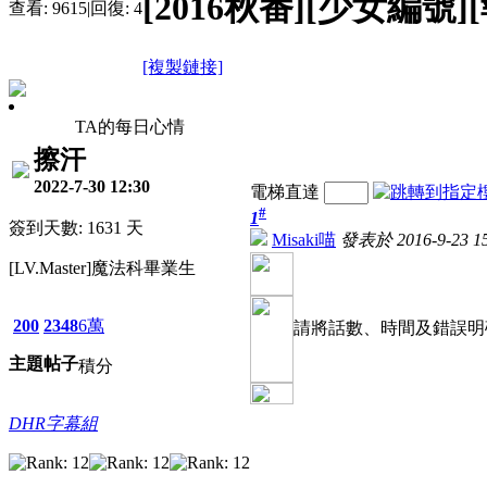
[2016秋番][少女編號
查看:
9615
|
回復:
4
[複製鏈接]
TA的每日心情
擦汗
2022-7-30 12:30
電梯直達
#
1
簽到天數: 1631 天
Misaki喵
發表於 2016-9-23 15
[LV.Master]魔法科畢業生
200
2348
6萬
請將話數、時間及錯誤明
主題
帖子
積分
DHR字幕組