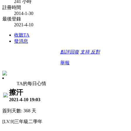
241 小時
註冊時間
2014-1-30
最後登錄
2021-4-10
收聽TA
發消息
點評
回復
支持
反對
舉報
TA的每日心情
擦汗
2021-4-10 19:03
簽到天數: 368 天
[LV.9]三年級二學年