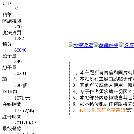
UID
51
精華
閱讀權限
200
魔法資質
1782
積分
收藏
轉播
60846
靈子量
449
想子量
1、本主題所有言論和圖片純
20304
2、本站所有主題由該帖子作
讚
3、其他單位或個人使用、轉
220 個
4、帖子作者須承擔一切因本
DHR幣
5、本帖部分內容轉載自其
1071 元
6、如本帖侵犯到任何版權
在線時間
7、
DHR-動畫研究字幕組
管
1775 小時
註冊時間
2011-10-17
最後登錄