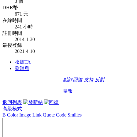
3 個
DHR幣
671 元
在線時間
241 小時
註冊時間
2014-1-30
最後登錄
2021-4-10
收聽TA
發消息
點評
回復
支持
反對
舉報
返回列表
高級模式
B
Color
Image
Link
Quote
Code
Smilies