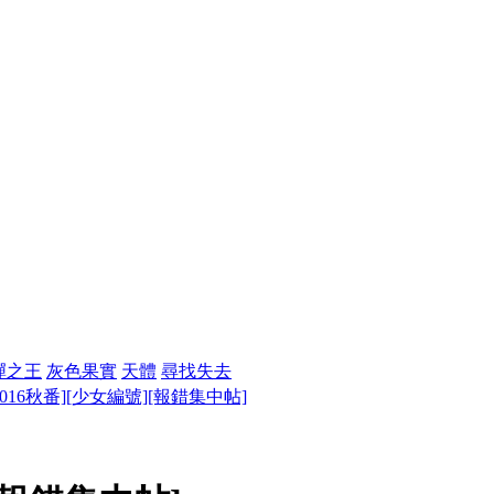
彈之王
灰色果實
天體
尋找失去
2016秋番][少女編號][報錯集中帖]