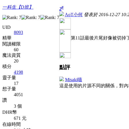
一科生【D班】
#
2
AoT小何
發表於 2016-12-27 10:2
UID
8093
精華
第11話最後片尾好像被切掉
閱讀權限
60
魔法資質
20
積分
點評
4198
靈子量
Misaki喵
17
這是使用的片源不同的關係，對
想子量
4051
讚
3 個
DHR幣
671 元
在線時間