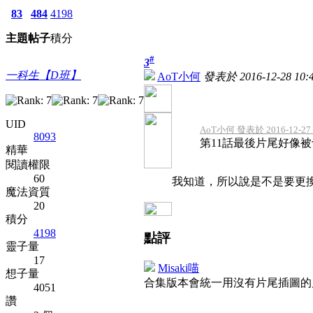
83
484
4198
主題
帖子
積分
#
3
一科生【D班】
AoT小何
發表於 2016-12-28 10:4
UID
AoT小何 發表於 2016-12-27 
8093
第11話最後片尾好像
精華
閱讀權限
60
我知道，所以說是不是要更
魔法資質
20
積分
4198
點評
靈子量
17
Misaki喵
想子量
合集版本會統一用沒有片尾插圖
4051
讚