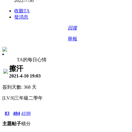
2022-7-30
收聽TA
發消息
回復
舉報
TA的每日心情
擦汗
2021-4-10 19:03
簽到天數: 368 天
[LV.9]三年級二學年
83
484
4198
主題
帖子
積分