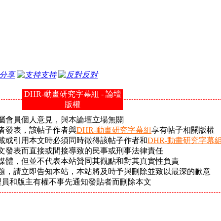
分享
支持
反對
DHR-動畫研究字幕組 - 論壇
版權
屬會員個人意見，與本論壇立場無關
者發表，該帖子作者與
DHR-動畫研究字幕組
享有帖子相關版權
載或引用本文時必須同時徵得該帖子作者和
DHR-動畫研究字幕
文發表而直接或間接導致的民事或刑事法律責任
它媒體，但並不代表本站贊同其觀點和對其真實性負責
問題，請立即告知本站，本站將及時予與刪除並致以最深的歉意
理員和版主有權不事先通知發貼者而刪除本文