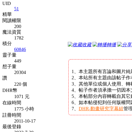
UID
51
精華
閱讀權限
200
魔法資質
1782
積分
收藏
轉播
60846
靈子量
449
想子量
1、本主題所有言論和圖片純
20304
2、本站所有主題由該帖子作
讚
3、其他單位或個人使用、轉
220 個
4、帖子作者須承擔一切因本
DHR幣
5、本帖部分內容轉載自其
1071 元
6、如本帖侵犯到任何版權
在線時間
7、
DHR-動畫研究字幕組
管
1775 小時
註冊時間
2011-10-17
最後登錄