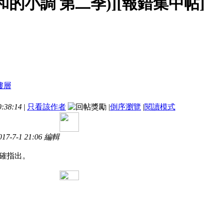
浦和的小調 第二季)][報錯集中帖]
:38:14
|
只看該作者
|
倒序瀏覽
|
閱讀模式
7-7-1 21:06 編輯
確指出。