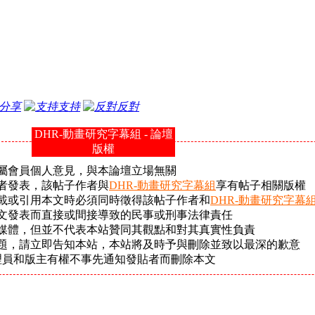
分享
支持
反對
DHR-動畫研究字幕組 - 論壇
版權
屬會員個人意見，與本論壇立場無關
者發表，該帖子作者與
DHR-動畫研究字幕組
享有帖子相關版權
載或引用本文時必須同時徵得該帖子作者和
DHR-動畫研究字幕
文發表而直接或間接導致的民事或刑事法律責任
它媒體，但並不代表本站贊同其觀點和對其真實性負責
問題，請立即告知本站，本站將及時予與刪除並致以最深的歉意
理員和版主有權不事先通知發貼者而刪除本文