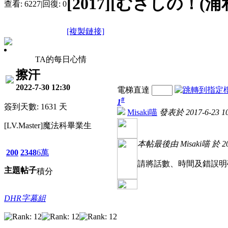
[2017][むさしの！(
查看:
6227
|
回復:
0
[複製鏈接]
TA的每日心情
擦汗
2022-7-30 12:30
電梯直達
#
1
簽到天數: 1631 天
Misaki喵
發表於 2017-6-23 10
[LV.Master]魔法科畢業生
本帖最後由 Misaki喵 於 201
200
2348
6萬
請將話數、時間及錯誤明
主題
帖子
積分
DHR字幕組