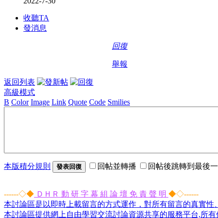
2022-7-30
收聽TA
發消息
回復
舉報
返回列表
高級模式
B
Color
Image
Link
Quote
Code
Smilies
本版積分規則
回帖並轉播
回帖後跳轉到最後一
發表回復
------◇◆
ＤＨＲ 動 研 字 幕 組 論 壇 免 責 聲 明
◆◇------
本討論區是以即時上載留言的方式運作，對所有留言的真實性
本討論區提供網上自由學習交流討論資源共享的服務平台,所有個