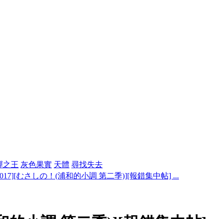
彈之王
灰色果實
天體
尋找失去
2017][むさしの！(浦和的小調 第二季)][報錯集中帖] ...