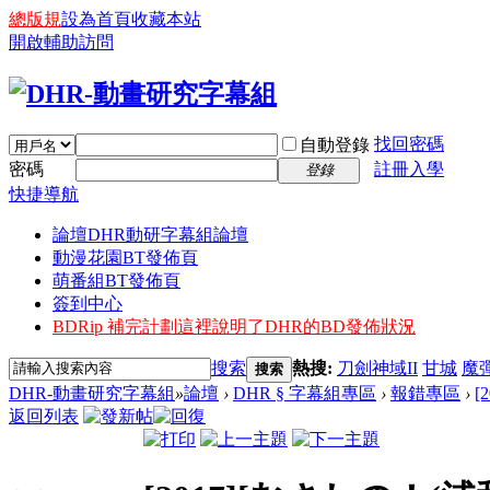
總版規
設為首頁
收藏本站
開啟輔助訪問
找回密碼
自動登錄
密碼
註冊入學
登錄
快捷導航
論壇
DHR動研字幕組論壇
動漫花園BT發佈頁
萌番組BT發佈頁
簽到中心
BDRip 補完計劃
這裡說明了DHR的BD發佈狀況
搜索
熱搜:
刀劍神域II
甘城
魔
搜索
DHR-動畫研究字幕組
»
論壇
›
DHR § 字幕組專區
›
報錯專區
›
[
返回列表