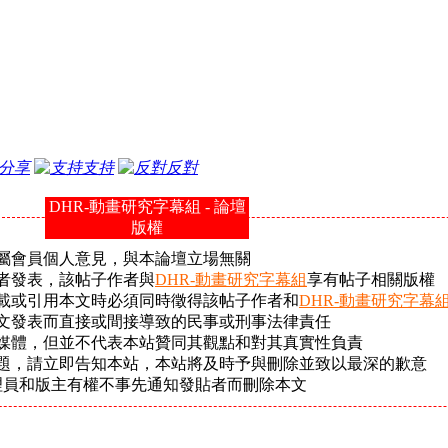
分享
支持
反對
DHR-動畫研究字幕組 - 論壇
版權
屬會員個人意見，與本論壇立場無關
者發表，該帖子作者與
DHR-動畫研究字幕組
享有帖子相關版權
載或引用本文時必須同時徵得該帖子作者和
DHR-動畫研究字幕
文發表而直接或間接導致的民事或刑事法律責任
它媒體，但並不代表本站贊同其觀點和對其真實性負責
問題，請立即告知本站，本站將及時予與刪除並致以最深的歉意
理員和版主有權不事先通知發貼者而刪除本文