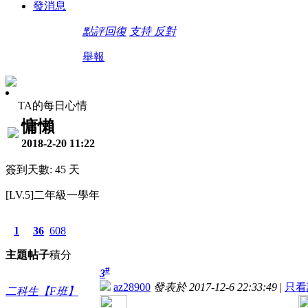
發消息
點評
回復
支持
反對
舉報
TA的每日心情
慵懶
2018-2-20 11:22
簽到天數: 45 天
[LV.5]二年級一學年
1
36
608
主題
帖子
積分
#
3
az28900
發表於 2017-12-6 22:33:49
|
只看
二科生【F班】