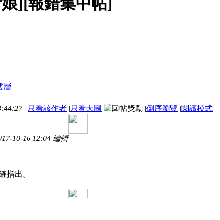
新娘][報錯集中帖]
:44:27
|
只看該作者
|
只看大圖
|
倒序瀏覽
|
閱讀模式
7-10-16 12:04 編輯
確指出。