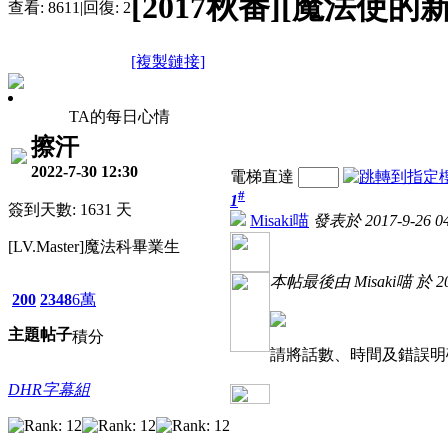
[2017秋番][魔法使的
查看:
8611
|
回復:
2
[複製鏈接]
TA的每日心情
擦汗
2022-7-30 12:30
電梯直達
#
1
簽到天數: 1631 天
Misaki喵
發表於 2017-9-26 04
[LV.Master]魔法科畢業生
本帖最後由 Misaki喵 於 201
200
2348
6萬
主題
帖子
積分
請將話數、時間及錯誤明
DHR字幕組