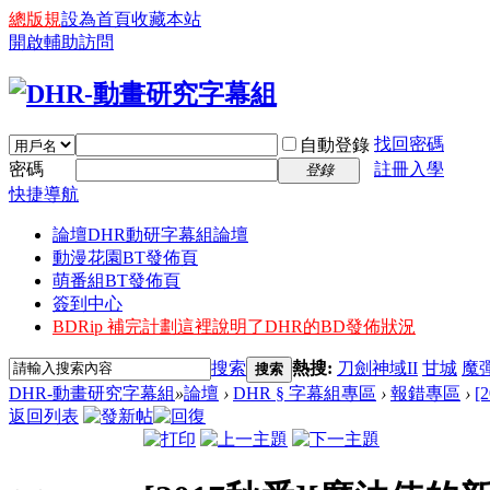
總版規
設為首頁
收藏本站
開啟輔助訪問
找回密碼
自動登錄
密碼
註冊入學
登錄
快捷導航
論壇
DHR動研字幕組論壇
動漫花園BT發佈頁
萌番組BT發佈頁
簽到中心
BDRip 補完計劃
這裡說明了DHR的BD發佈狀況
搜索
熱搜:
刀劍神域II
甘城
魔
搜索
DHR-動畫研究字幕組
»
論壇
›
DHR § 字幕組專區
›
報錯專區
›
[
返回列表