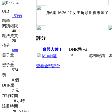
UID
第6集 16:26-27 女主角頭那裡破圖了
15399
精華
閱讀權限
40
魔法資質
評分
20
積分
參與人數
1
DHR幣
+5
608
靈子量
感謝報錯，
Misaki喵
+ 5
1
想子量
查看全部評分
574
讚
0 個
DHR幣
7 元
在線時間
18 小時
註冊時間
2017-12-6