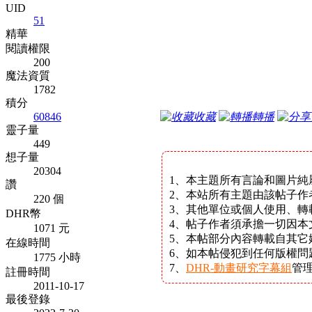
UID
51
精華
閱讀權限
200
魔法資質
1782
積分
60846
收藏
轉播
靈子量
449
想子量
20304
1、本主題所有言論和圖片純
讚
2、本站所有主題由該帖子作
220 個
3、其他單位或個人使用、轉
DHR幣
4、帖子作者須承擔一切因本
1071 元
5、本帖部分內容轉載自其
在線時間
6、如本帖侵犯到任何版權
1775 小時
7、
DHR-動畫研究字幕組
管
註冊時間
2011-10-17
最後登錄