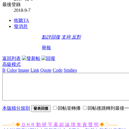
最後登錄
2018-9-7
收聽TA
發消息
點評
回復
支持
反對
舉報
返回列表
高級模式
B
Color
Image
Link
Quote
Code
Smilies
本版積分規則
回帖並轉播
回帖後跳轉到最後一
發表回復
------◇◆
ＤＨＲ 動 研 字 幕 組 論 壇 免 責 聲 明
◆◇------