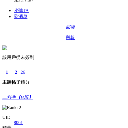
2022-7-30
收聽TA
發消息
回復
舉報
該用戶從未簽到
1
2
26
主題
帖子
積分
二科生【H班】
UID
8061
精華