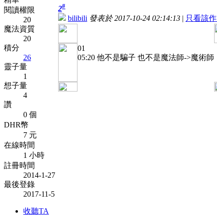
#
2
閱讀權限
bilibili
發表於 2017-10-24 02:14:13
|
只看該作
20
魔法資質
20
積分
01
26
05:20 他不是騙子 也不是魔法師->魔術師
靈子量
1
想子量
4
讚
0 個
DHR幣
7 元
在線時間
1 小時
註冊時間
2014-1-27
最後登錄
2017-11-5
收聽TA