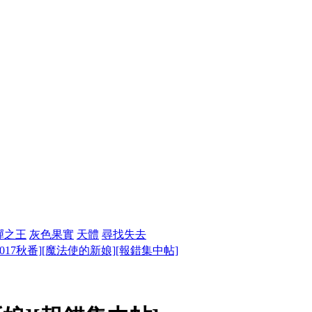
彈之王
灰色果實
天體
尋找失去
2017秋番][魔法使的新娘][報錯集中帖]