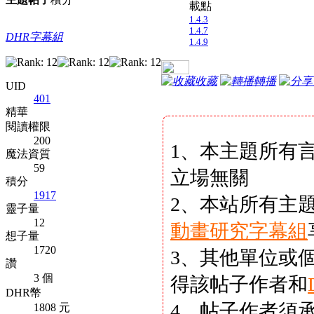
載點
1.4.3
1.4.7
DHR字幕組
1.4.9
收藏
轉播
UID
401
精華
閱讀權限
200
1、本主題所有
魔法資質
59
立場無關
積分
1917
2、本站所有主
靈子量
12
動畫研究字幕組
想子量
1720
3、其他單位或
讚
3 個
得該帖子作者和
DHR幣
4、帖子作者須
1808 元