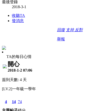
最後登錄
2018-3-1
收聽TA
發消息
回復
支持
反對
舉報
TA的每日心情
開心
2018-1-2 07:06
簽到天數: 4 天
[LV.2]一年級一學年
4
14
74
主題
帖子
積分