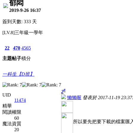
郁悶
2019-9-26 16:37
簽到天數: 333 天
[LV.8]三年級一學年
22
470
4565
主題
帖子
積分
一科生【D班】
#
2
UID
懶懶喔
發表於 2017-11-19 23:37
11474
精華
閱讀權限
60
所以要先把要下載的檔案匯
魔法資質
20