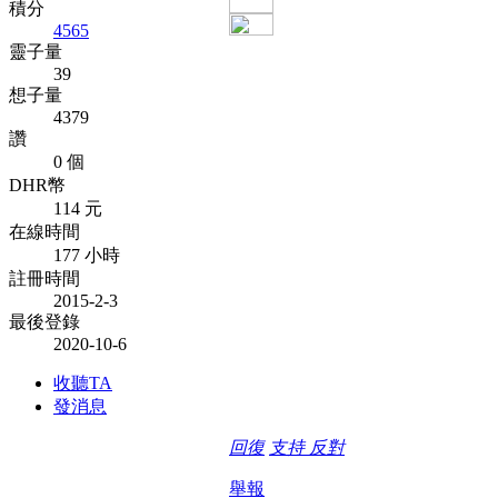
積分
4565
靈子量
39
想子量
4379
讚
0 個
DHR幣
114 元
在線時間
177 小時
註冊時間
2015-2-3
最後登錄
2020-10-6
收聽TA
發消息
回復
支持
反對
舉報