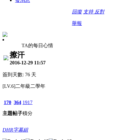
發消息
回復
支持
反對
舉報
TA的每日心情
擦汗
2016-12-29 11:57
簽到天數: 76 天
[LV.6]二年級二學年
170
364
1917
主題
帖子
積分
DHR字幕組