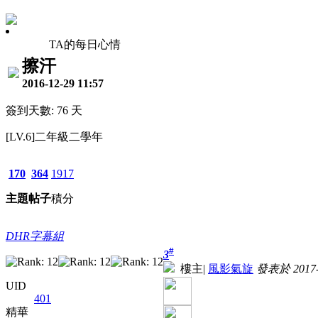
TA的每日心情
擦汗
2016-12-29 11:57
簽到天數: 76 天
[LV.6]二年級二學年
170
364
1917
主題
帖子
積分
DHR字幕組
#
3
樓主
|
風影氣旋
發表於 2017-1
UID
401
精華