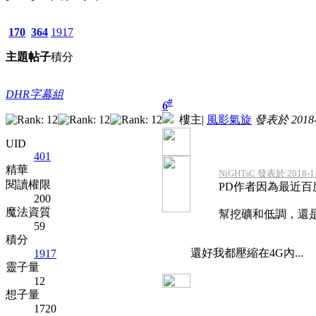
170
364
1917
主題
帖子
積分
DHR字幕組
#
6
樓主
|
風影氣旋
發表於 2018-2
UID
401
精華
NiGHTsC 發表於 2018-1-
閱讀權限
PD作者因為最近
200
魔法資質
幫挖礦和低調，還是低
59
積分
還好我都壓縮在4G內...
1917
靈子量
12
想子量
1720