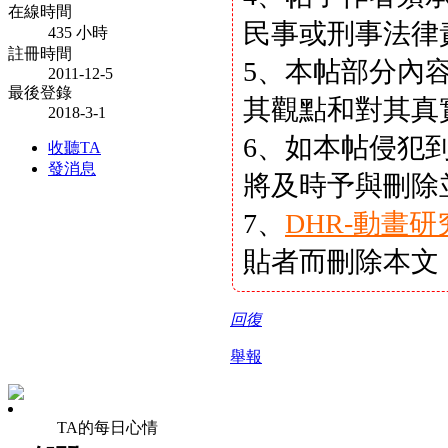
在線時間
民事或刑事法律
435 小時
註冊時間
5、本帖部分內
2011-12-5
最後登錄
其觀點和對其真
2018-3-1
6、如本帖侵犯
收聽TA
發消息
將及時予與刪除
7、
DHR-動畫
貼者而刪除本文
回復
舉報
TA的每日心情