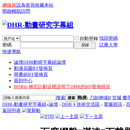
總版規
設為首頁
收藏本站
開啟輔助訪問
找回密碼
自動登錄
密碼
註冊入學
登錄
快捷導航
論壇
DHR動研字幕組論壇
動漫花園BT發佈頁
萌番組BT發佈頁
簽到中心
BDRip 補完計劃
這裡說明了DHR的BD發佈狀況
搜索
熱搜:
刀劍神域II
甘城
魔
搜索
DHR-動畫研究字幕組
»
論壇
›
DHR § 技術交流區
›
電腦資訊
›
百
返回列表