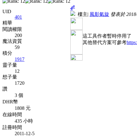
#
4
UID
樓主
|
風影氣旋
發表於 2018-1
401
精華
閱讀權限
200
這工具作者暫時停用了
魔法資質
其他替代方案可參考
https
59
積分
1917
靈子量
12
想子量
1720
讚
3 個
DHR幣
1808 元
在線時間
435 小時
註冊時間
2011-12-5