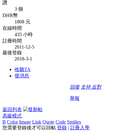
讚
3 個
DHR幣
1808 元
在線時間
435 小時
註冊時間
2011-12-5
最後登錄
2018-3-1
收聽TA
發消息
回復
支持
反對
舉報
返回列表
高級模式
B
Color
Image
Link
Quote
Code
Smilies
您需要登錄後才可以回帖
登錄
|
註冊入學