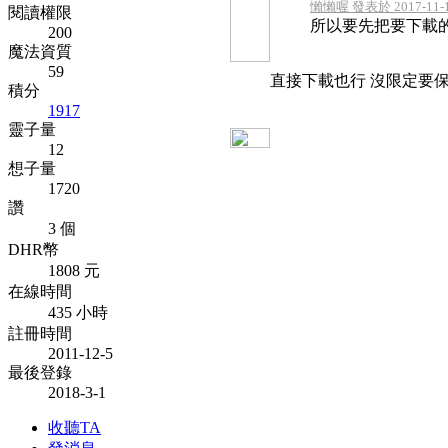
懶懶喔 發表於 2017-11-19
閱讀權限
所以要先把要下載
200
魔法資質
59
直接下載也行 沒限定要
積分
1917
靈子量
12
想子量
1720
讚
3 個
DHR幣
1808 元
在線時間
435 小時
註冊時間
2011-12-5
最後登錄
2018-3-1
收聽TA