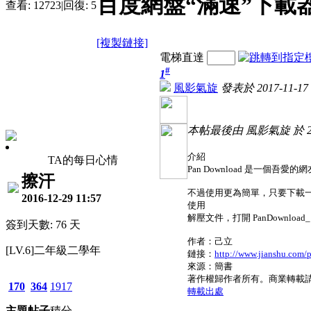
百度網盤“滿速”下載器：P
查看:
12723
|
回復:
5
[複製鏈接]
電梯直達
#
1
風影氣旋
發表於 2017-11-17 
本帖最後由 風影氣旋 於 2018
介紹
TA的每日心情
Pan Download 是一個吾愛
擦汗
不過使用更為簡單，只要下載一
2016-12-29 11:57
使用
解壓文件，打開 PanDownload_1
簽到天數: 76 天
作者：己立
[LV.6]二年級二學年
鏈接：
http://www.jianshu.com/
來源：簡書
著作權歸作者所有。商業轉載
170
364
1917
轉載出處
主題
帖子
積分