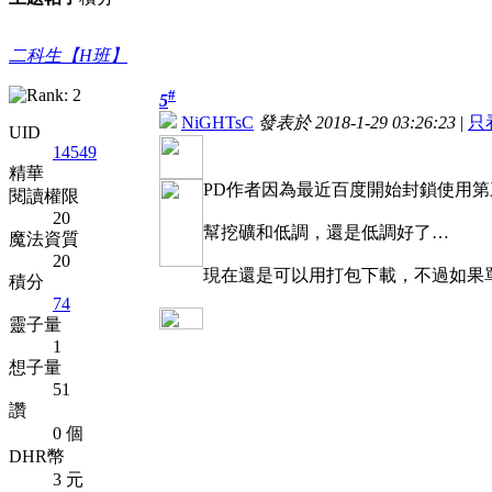
二科生【H班】
#
5
NiGHTsC
發表於 2018-1-29 03:26:23
|
只
UID
14549
精華
PD作者因為最近百度開始封鎖使用
閱讀權限
20
幫挖礦和低調，還是低調好了…
魔法資質
20
現在還是可以用打包下載，不過如果
積分
74
靈子量
1
想子量
51
讚
0 個
DHR幣
3 元