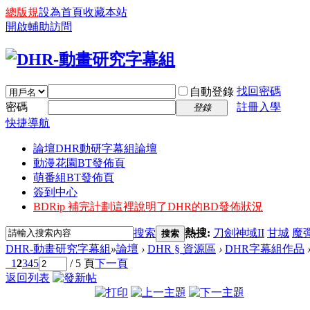
總版規
設為首頁
收藏本站
開啟輔助訪問
找回密碼
自動登錄
密碼
註冊入學
登錄
快捷導航
論壇
DHR動研字幕組論壇
動漫花園BT發佈頁
萌番組BT發佈頁
簽到中心
BDRip 補完計劃
這裡說明了DHR的BD發佈狀況
搜索
熱搜:
刀劍神域II
甘城
魔
搜索
DHR-動畫研究字幕組
»
論壇
›
DHR § 資源區
›
DHR字幕組作品
1
2
3
4
5
/ 5 頁
下一頁
返回列表