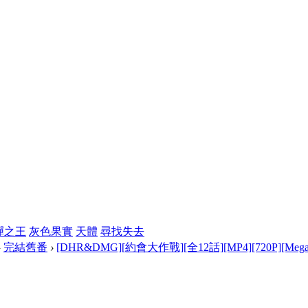
彈之王
灰色果實
天體
尋找失去
›
完結舊番
›
[DHR&DMG][約會大作戰][全12話][MP4][720P][Mega] 