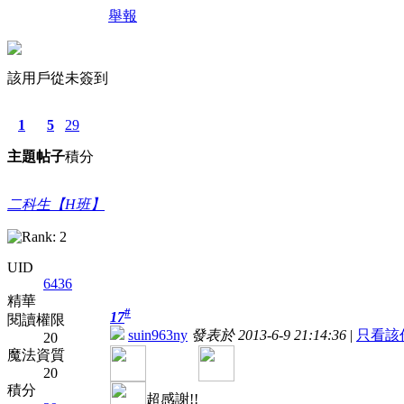
舉報
該用戶從未簽到
1
5
29
主題
帖子
積分
二科生【H班】
UID
6436
精華
#
17
閱讀權限
suin963ny
發表於 2013-6-9 21:14:36
|
只看該
20
魔法資質
20
積分
超感謝!!