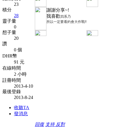
23
積分
謝謝分享~!
28
我喜歡
四系乃
靈子量
所以一定要看約會大作戰!!
0
想子量
20
讚
0 個
DHR幣
91 元
在線時間
2 小時
註冊時間
2013-4-10
最後登錄
2013-8-24
收聽TA
發消息
回復
支持
反對