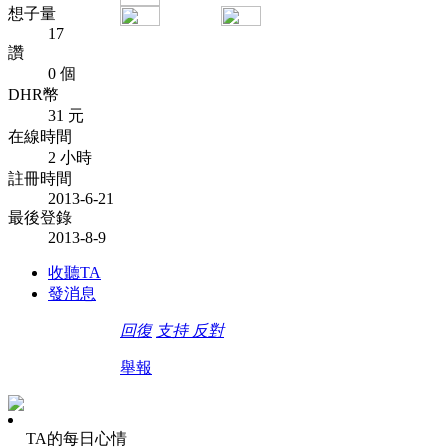
想子量
17
讚
0 個
DHR幣
31 元
在線時間
2 小時
註冊時間
2013-6-21
最後登錄
2013-8-9
收聽TA
發消息
回復
支持
反對
舉報
TA的每日心情