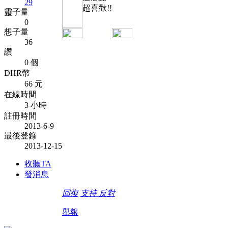
29
超喜歡!!
靈子量
0
想子量
36
讚
0 個
DHR幣
66 元
在線時間
3 小時
註冊時間
2013-6-9
最後登錄
2013-12-15
收聽TA
發消息
回復
支持
反對
舉報