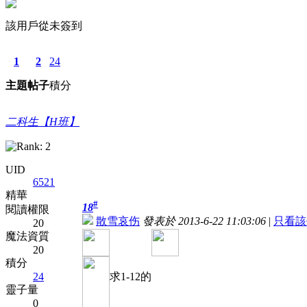
該用戶從未簽到
1
2
24
主題
帖子
積分
二科生【H班】
UID
6521
精華
#
18
閱讀權限
散雪哀伤
發表於 2013-6-22 11:03:06
|
只看該
20
魔法資質
20
積分
24
求1-12的
靈子量
0