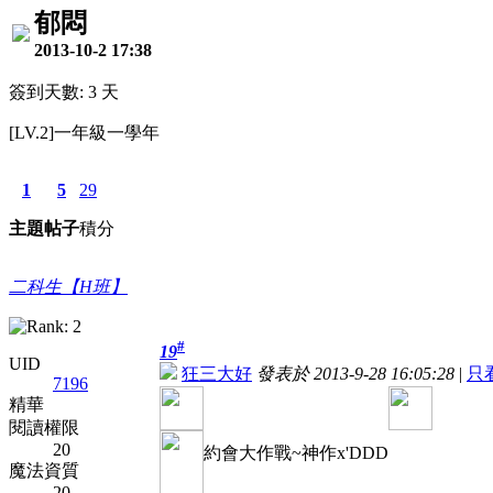
郁悶
2013-10-2 17:38
簽到天數: 3 天
[LV.2]一年級一學年
1
5
29
主題
帖子
積分
二科生【H班】
#
19
UID
狂三大好
發表於 2013-9-28 16:05:28
|
只
7196
精華
閱讀權限
20
約會大作戰~神作x'DDD
魔法資質
20