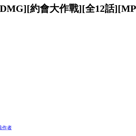
DMG][約會大作戰][全12話][MP4][
該作者