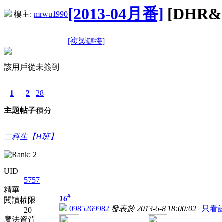
[2013-04月番]
[DHR&
樓主:
mrwu1990
[複製鏈接]
該用戶從未簽到
1
2
28
主題
帖子
積分
二科生【H班】
UID
5757
精華
#
16
閱讀權限
0985269982
發表於 2013-6-8 18:00:02
|
只看
20
魔法資質