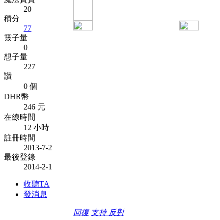
20
積分
77
靈子量
0
想子量
227
讚
0 個
DHR幣
246 元
在線時間
12 小時
註冊時間
2013-7-2
最後登錄
2014-2-1
收聽TA
發消息
回復
支持
反對