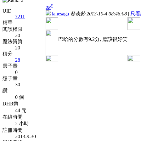
#
28
UID
lanesaga
發表於 2013-10-4 08:46:08
|
只看
7211
精華
閱讀權限
20
巴哈的分數有9.2分, 應該很好笑
魔法資質
20
積分
28
靈子量
0
想子量
30
讚
0 個
DHR幣
44 元
在線時間
2 小時
註冊時間
2013-9-30