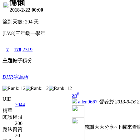
慵懶
2018-2-22 00:00
簽到天數: 294 天
[LV.8]三年級一學年
7
178
2319
主題
帖子
積分
DHR字幕組
#
26
UID
allen9667
發表於 2013-9-16 21
7044
精華
閱讀權限
200
感謝大大分享~下載來看囉
魔法資質
20