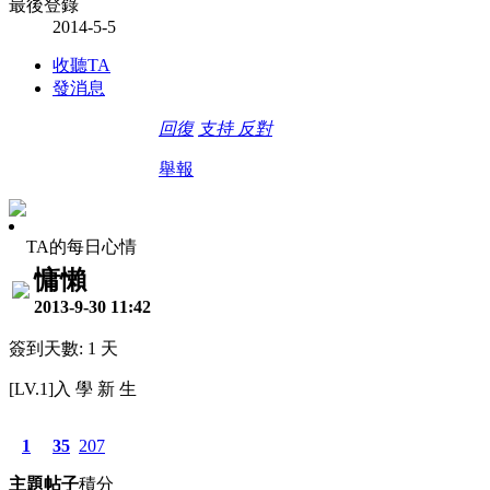
最後登錄
2014-5-5
收聽TA
發消息
回復
支持
反對
舉報
TA的每日心情
慵懶
2013-9-30 11:42
簽到天數: 1 天
[LV.1]入 學 新 生
1
35
207
主題
帖子
積分