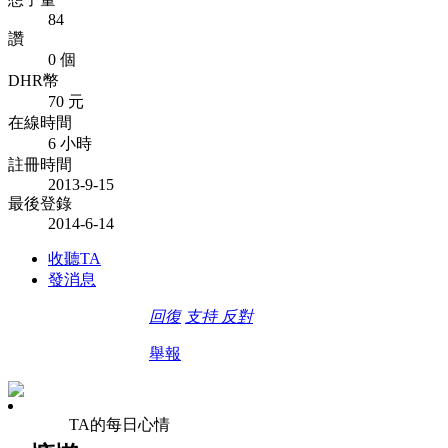
84
讚
0 個
DHR幣
70 元
在線時間
6 小時
註冊時間
2013-9-15
最後登錄
2014-6-14
收聽TA
發消息
回復
支持
反對
舉報
TA的每日心情