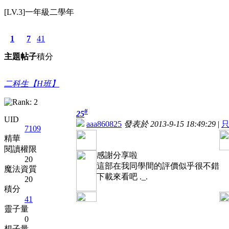
[LV.3]一年級二學年
1
7
41
主題
帖子
積分
二科生【H班】
#
25
UID
aaa860825
發表於 2013-9-15 18:49:29
|
7109
精華
閱讀權限
感謝分享啦
20
這部在我同學間的評價似乎很不錯
魔法資質
下載來看吧 ._.
20
積分
41
靈子量
0
想子量