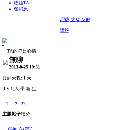
收聽TA
發消息
回復
支持
反對
舉報
TA的每日心情
無聊
2013-8-25 19:31
簽到天數: 1 天
[LV.1]入 學 新 生
1
2
23
主題
帖子
積分
二科生【H班】