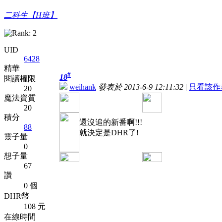
二科生【H班】
UID
6428
精華
#
18
閱讀權限
weihank
發表於 2013-6-9 12:11:32
|
只看該作
20
魔法資質
20
積分
還沒追的新番啊!!!
88
就決定是DHR了!
靈子量
0
想子量
67
讚
0 個
DHR幣
108 元
在線時間