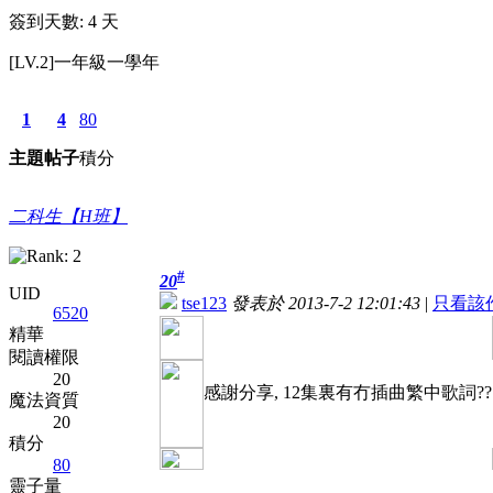
簽到天數: 4 天
[LV.2]一年級一學年
1
4
80
主題
帖子
積分
二科生【H班】
#
20
UID
tse123
發表於 2013-7-2 12:01:43
|
只看該
6520
精華
閱讀權限
20
感謝分享, 12集裏有冇插曲繁中歌詞??
魔法資質
20
積分
80
靈子量