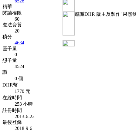
6528
精華
閱讀權限
感謝DHR 版主及製作"果
60
真的太感謝
魔法資質
20
積分
4634
靈子量
0
想子量
4524
讚
0 個
DHR幣
1770 元
在線時間
253 小時
註冊時間
2013-6-22
最後登錄
2018-9-6