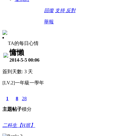
回復
支持
反對
舉報
TA的每日心情
慵懶
2014-5-5 00:06
簽到天數: 3 天
[LV.2]一年級一學年
1
8
28
主題
帖子
積分
二科生【H班】