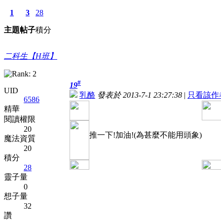
1
3
28
主題
帖子
積分
二科生【H班】
#
19
UID
乳酪
發表於 2013-7-1 23:27:38
|
只看該作
6586
精華
閱讀權限
20
推一下!加油!(為甚麼不能用頭象)
魔法資質
20
積分
28
靈子量
0
想子量
32
讚