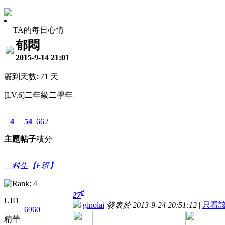
TA的每日心情
郁悶
2015-9-14 21:01
簽到天數: 71 天
[LV.6]二年級二學年
4
54
662
主題
帖子
積分
二科生【F班】
#
27
UID
ginolai
發表於 2013-9-24 20:51:12
|
只看
6960
精華