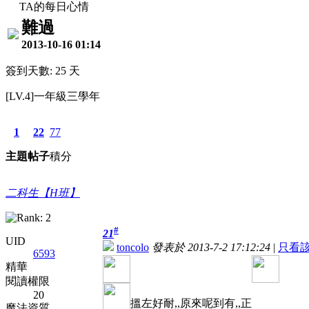
TA的每日心情
難過
2013-10-16 01:14
簽到天數: 25 天
[LV.4]一年級三學年
1
22
77
主題
帖子
積分
二科生【H班】
#
21
UID
toncolo
發表於 2013-7-2 17:12:24
|
只看
6593
精華
閱讀權限
20
搵左好耐,,原來呢到有,,正
魔法資質