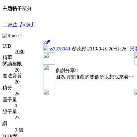
主題
帖子
積分
二科生【H班】
#
24
UID
ss7878940
發表於 2013-9-10 20:51:26
|
只
7080
精華
閱讀權限
20
多謝分享!!
魔法資質
因為朋友推薦的關係所以想找來看~~
20
積分
26
靈子量
0
想子量
23
讚
0 個
DHR幣