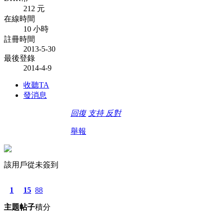
212 元
在線時間
10 小時
註冊時間
2013-5-30
最後登錄
2014-4-9
收聽TA
發消息
回復
支持
反對
舉報
該用戶從未簽到
1
15
88
主題
帖子
積分