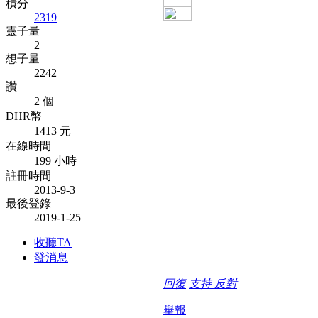
積分
2319
靈子量
2
想子量
2242
讚
2 個
DHR幣
1413 元
在線時間
199 小時
註冊時間
2013-9-3
最後登錄
2019-1-25
收聽TA
發消息
回復
支持
反對
舉報