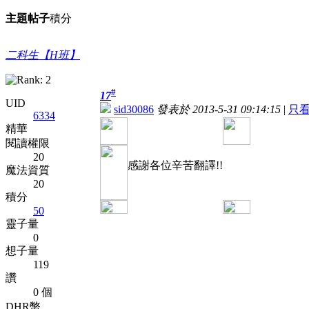
主題
帖子
積分
二科生【H班】
#
17
UID
sid30086
發表於 2013-5-31 09:14:15
|
只
6334
精華
閱讀權限
20
感謝各位辛苦翻譯!!
魔法資質
20
積分
50
靈子量
0
想子量
119
讚
0 個
DHR幣