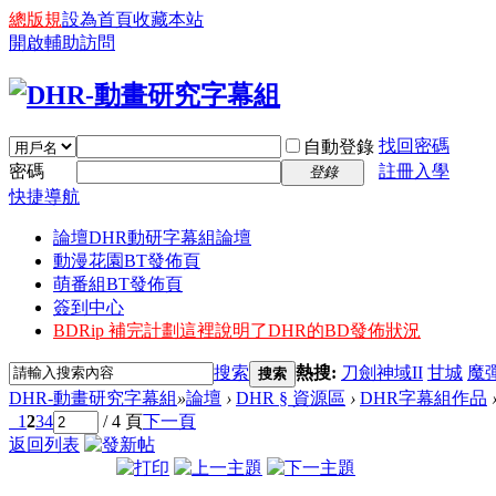
總版規
設為首頁
收藏本站
開啟輔助訪問
找回密碼
自動登錄
密碼
註冊入學
登錄
快捷導航
論壇
DHR動研字幕組論壇
動漫花園BT發佈頁
萌番組BT發佈頁
簽到中心
BDRip 補完計劃
這裡說明了DHR的BD發佈狀況
搜索
熱搜:
刀劍神域II
甘城
魔
搜索
DHR-動畫研究字幕組
»
論壇
›
DHR § 資源區
›
DHR字幕組作品
1
2
3
4
/ 4 頁
下一頁
返回列表