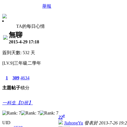
舉報
TA的每日心情
無聊
2015-4-29 17:18
簽到天數: 532 天
[LV.9]三年級二學年
1
309
4634
主題
帖子
積分
一科生【D班】
#
22
UID
JiahongYu
發表於 2013-7-26 19:2