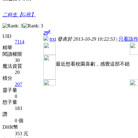
二科生【G班】
#
29
UID
trxt
發表於 2013-10-29 10:22:53
|
只看該
7114
精華
閱讀權限
30
最近想看校園喜劇，感覺這部不錯
魔法資質
20
積分
207
靈子量
0
想子量
183
讚
0 個
DHR幣
353 元