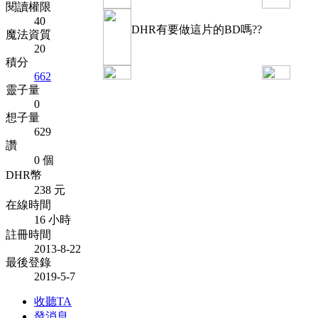
閱讀權限
40
DHR有要做這片的BD嗎??
魔法資質
20
積分
662
靈子量
0
想子量
629
讚
0 個
DHR幣
238 元
在線時間
16 小時
註冊時間
2013-8-22
最後登錄
2019-5-7
收聽TA
發消息