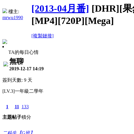
[2013-04月番]
[DHR]
樓主:
mrwu1990
[MP4][720P][Mega]
[複製鏈接]
TA的每日心情
無聊
2019-12-17 14:19
簽到天數: 9 天
[LV.3]一年級二學年
1
11
133
主題
帖子
積分
二科生【G班】