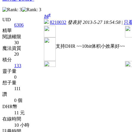
#
16
UID
8210032
發表於 2013-5-27 18:54:58
|
只
6306
精華
閱讀權限
30
支持DHR ~~10bit体积小效果好~~
魔法資質
20
積分
133
靈子量
0
想子量
111
讚
0 個
DHR幣
11 元
在線時間
10 小時
註冊時間