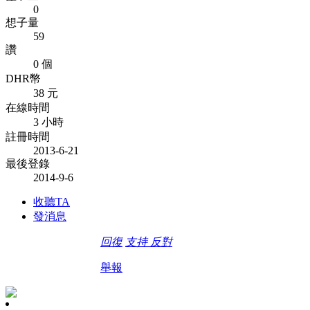
0
想子量
59
讚
0 個
DHR幣
38 元
在線時間
3 小時
註冊時間
2013-6-21
最後登錄
2014-9-6
收聽TA
發消息
回復
支持
反對
舉報