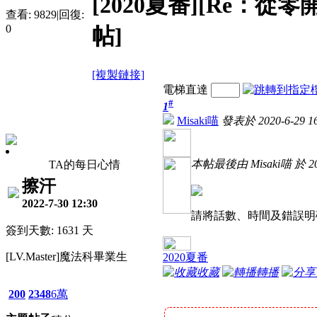
[2020夏番][Re：
查看:
9829
|
回復:
0
帖]
[複製鏈接]
電梯直達
#
1
Misaki喵
發表於 2020-6-29 16
本帖最後由 Misaki喵 於 202
TA的每日心情
擦汗
2022-7-30 12:30
請將話數、時間及錯誤明
簽到天數: 1631 天
[LV.Master]魔法科畢業生
2020夏番
收藏
轉播
200
2348
6萬