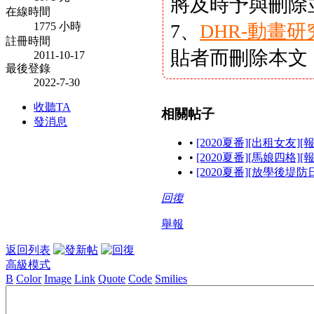
將及時予與刪除
在線時間
1775 小時
7、
DHR-動畫
註冊時間
貼者而刪除本文
2011-10-17
最後登錄
2022-7-30
收聽TA
相關帖子
發消息
•
[2020夏番][出租女友]
•
[2020夏番][馬娘四格]
•
[2020夏番][放學後堤防
回復
舉報
返回列表
高級模式
B
Color
Image
Link
Quote
Code
Smilies