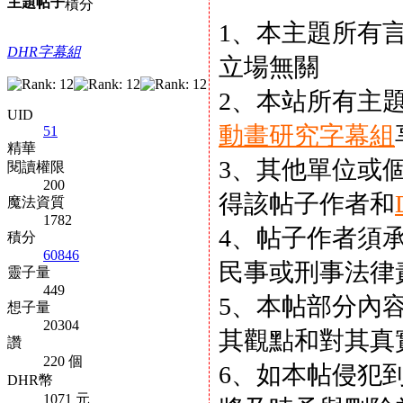
主題
帖子
積分
1、本主題所有
DHR字幕組
立場無關
2、本站所有主
UID
動畫研究字幕組
51
精華
3、其他單位或
閱讀權限
200
得該帖子作者和
魔法資質
1782
4、帖子作者須
積分
60846
民事或刑事法律
靈子量
449
5、本帖部分內
想子量
20304
其觀點和對其真
讚
220 個
6、如本帖侵犯
DHR幣
1071 元