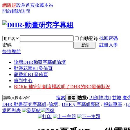
總版規
設為首頁
收藏本站
開啟輔助訪問
找回密碼
自動登錄
密碼
註冊入學
登錄
快捷導航
論壇
DHR動研字幕組論壇
動漫花園BT發佈頁
萌番組BT發佈頁
簽到中心
BDRip 補完計劃
這裡說明了DHR的BD發佈狀況
搜索
熱搜:
刀劍神域II
甘城
魔
搜索
DHR-動畫研究字幕組
»
論壇
›
DHR § 字幕組專區
›
報錯專區
›
[
返回列表