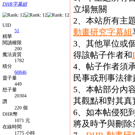
DHR字幕組
立場無關
2、本站所有主
UID
動畫研究字幕組
51
精華
3、其他單位或
閱讀權限
200
得該帖子作者和
魔法資質
1782
4、帖子作者須
積分
60846
民事或刑事法律
靈子量
449
5、本帖部分內
想子量
20304
其觀點和對其真
讚
220 個
6、如本帖侵犯
DHR幣
1071 元
將及時予與刪除
在線時間
1775 小時