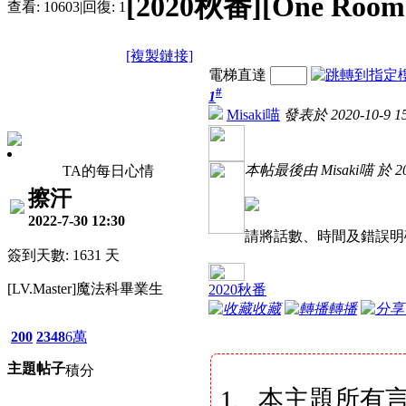
[2020秋番][One R
查看:
10603
|
回復:
1
[複製鏈接]
電梯直達
#
1
Misaki喵
發表於 2020-10-9 15
本帖最後由 Misaki喵 於 202
TA的每日心情
擦汗
2022-7-30 12:30
請將話數、時間及錯誤明
簽到天數: 1631 天
[LV.Master]魔法科畢業生
2020秋番
收藏
轉播
200
2348
6萬
主題
帖子
積分
1、本主題所有