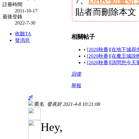
7、
DHR-動畫
註冊時間
貼者而刪除本文
2011-10-17
最後登錄
2022-7-30
收聽TA
相關帖子
發消息
•
[2020秋番][在地下
•
[2020秋番][在魔王城說
•
[2020秋番][請問您今
回復
舉報
#
2
匿名
發表於 2021-4-8 10:21:08
Hey,