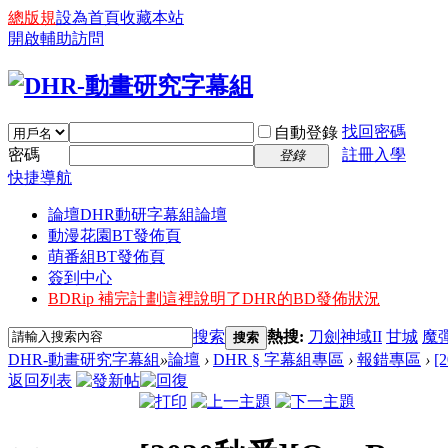
總版規
設為首頁
收藏本站
開啟輔助訪問
找回密碼
自動登錄
密碼
註冊入學
登錄
快捷導航
論壇
DHR動研字幕組論壇
動漫花園BT發佈頁
萌番組BT發佈頁
簽到中心
BDRip 補完計劃
這裡說明了DHR的BD發佈狀況
搜索
熱搜:
刀劍神域II
甘城
魔
搜索
DHR-動畫研究字幕組
»
論壇
›
DHR § 字幕組專區
›
報錯專區
›
[
返回列表