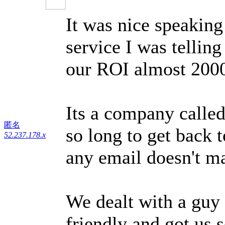
It was nice speaking 
service I was tellin
our ROI almost 20
Its a company called
匿名
so long to get back 
52.237.178.x
any email doesn't ma
We dealt with a guy
friendly and got us s