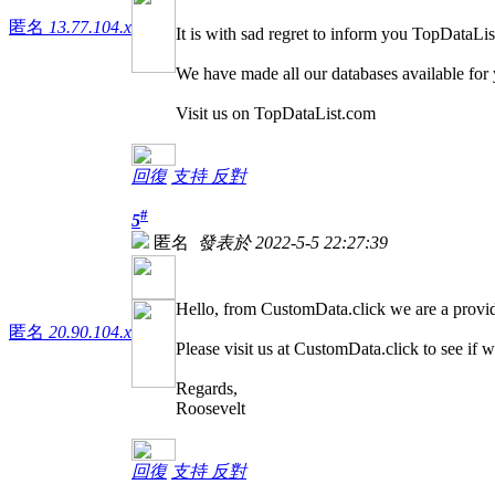
匿名
13.77.104.x
It is with sad regret to inform you TopDataLi
We have made all our databases available for y
Visit us on TopDataList.com
回復
支持
反對
#
5
匿名
發表於 2022-5-5 22:27:39
Hello, from CustomData.click we are a provid
匿名
20.90.104.x
Please visit us at CustomData.click to see if 
Regards,
Roosevelt
回復
支持
反對