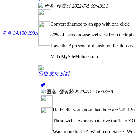
匿名
發表於 2022-7-5 09:43:31
Convert dhr.moe to an app with one click!
匿名
34.130.193.x
80% of users browse websites from their ph
Have the App send out push notifications wi
MakeMySiteMobile.com
回復
支持
反對
#
8
匿名
發表於 2022-7-12 16:36:58
Hello, did you know that there are 241,120 i
These websites are what drive traffic to 
Want more traffic? Want more Sales? We c