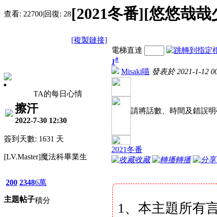
[2021冬番][悠悠哉哉
查看:
22700
|
回復:
28
[複製鏈接]
電梯直達
#
1
Misaki喵
發表於 2021-1-12 00
TA的每日心情
擦汗
請將話數、時間及錯誤明
2022-7-30 12:30
簽到天數: 1631 天
2021冬番
[LV.Master]魔法科畢業生
收藏
轉播
200
2348
6萬
主題
帖子
積分
1、本主題所有