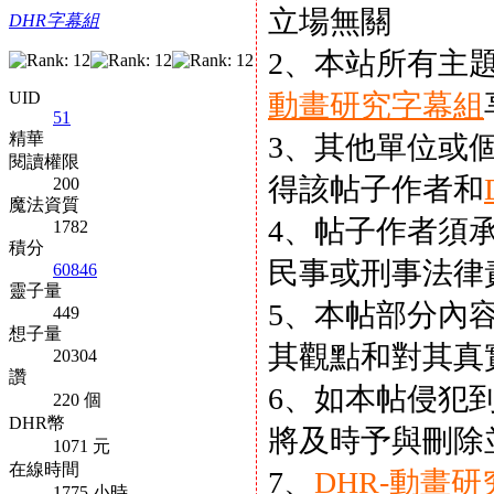
立場無關
DHR字幕組
2、本站所有主
UID
動畫研究字幕組
51
精華
3、其他單位或
閱讀權限
得該帖子作者和
200
魔法資質
4、帖子作者須
1782
積分
民事或刑事法律
60846
靈子量
5、本帖部分內
449
想子量
其觀點和對其真
20304
讚
6、如本帖侵犯
220 個
DHR幣
將及時予與刪除
1071 元
在線時間
7、
DHR-動畫
1775 小時