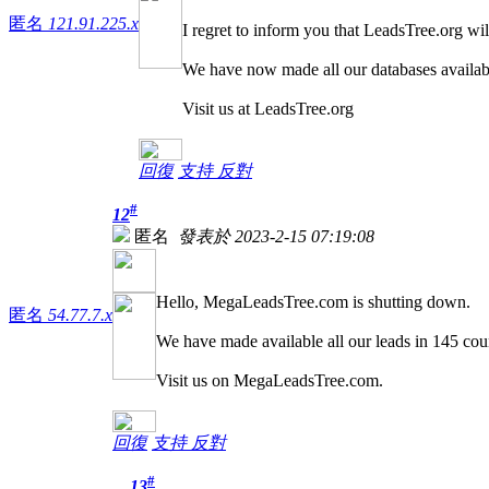
匿名
121.91.225.x
I regret to inform you that LeadsTree.org wi
We have now made all our databases available
Visit us at LeadsTree.org
回復
支持
反對
#
12
匿名
發表於 2023-2-15 07:19:08
Hello, MegaLeadsTree.com is shutting down.
匿名
54.77.7.x
We have made available all our leads in 145 coun
Visit us on MegaLeadsTree.com.
回復
支持
反對
#
13