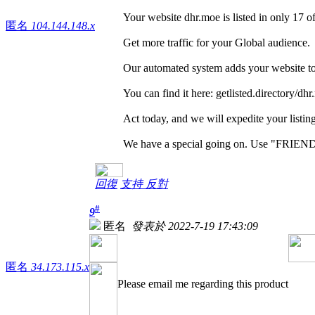
Your website dhr.moe is listed in only 17 of
匿名
104.144.148.x
Get more traffic for your Global audience.
Our automated system adds your website to a
You can find it here: getlisted.directory/dh
Act today, and we will expedite your listin
We have a special going on. Use "FRIENDS
回復
支持
反對
#
9
匿名
發表於 2022-7-19 17:43:09
匿名
34.173.115.x
Please email me regarding this product