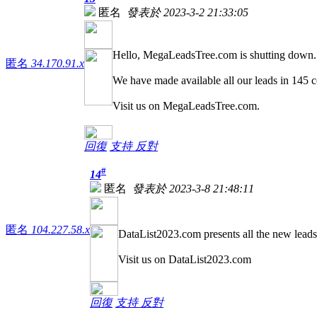
匿名
發表於 2023-3-2 21:33:05
Hello, MegaLeadsTree.com is shutting down.
匿名
34.170.91.x
We have made available all our leads in 145 co
Visit us on MegaLeadsTree.com.
回復
支持
反對
#
14
匿名
發表於 2023-3-8 21:48:11
匿名
104.227.58.x
DataList2023.com presents all the new leads
Visit us on DataList2023.com
回復
支持
反對