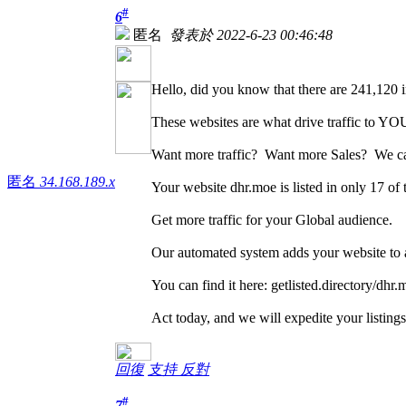
#
6
匿名
發表於 2022-6-23 00:46:48
Hello, did you know that there are 241,120 in
These websites are what drive traffic to YO
Want more traffic? Want more Sales? We ca
匿名
34.168.189.x
Your website dhr.moe is listed in only 17 of t
Get more traffic for your Global audience.
Our automated system adds your website to al
You can find it here: getlisted.directory/dhr.
Act today, and we will expedite your listing
回復
支持
反對
#
7