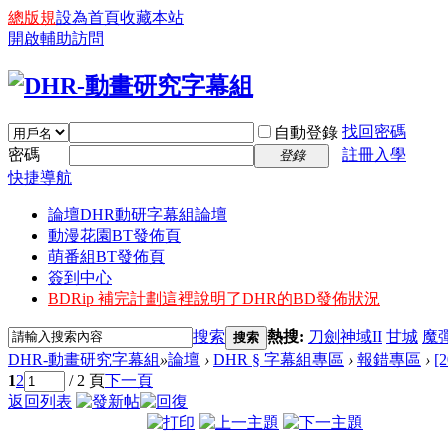
總版規
設為首頁
收藏本站
開啟輔助訪問
找回密碼
自動登錄
密碼
註冊入學
登錄
快捷導航
論壇
DHR動研字幕組論壇
動漫花園BT發佈頁
萌番組BT發佈頁
簽到中心
BDRip 補完計劃
這裡說明了DHR的BD發佈狀況
搜索
熱搜:
刀劍神域II
甘城
魔
搜索
DHR-動畫研究字幕組
»
論壇
›
DHR § 字幕組專區
›
報錯專區
›
[
1
2
/ 2 頁
下一頁
返回列表