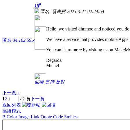
#
15
匿名
發表於 2023-3-21 02:24:54
Hello, we visited dhr.moe and noticed you do 
We have a service that provides mobile Apps t
匿名
34.102.59.x
You can learn more by visiting us on Make
Regards,
Michel
回復
支持
反對
下一頁 »
1
2
/ 2 頁
下一頁
返回列表
高級模式
B
Color
Image
Link
Quote
Code
Smilies