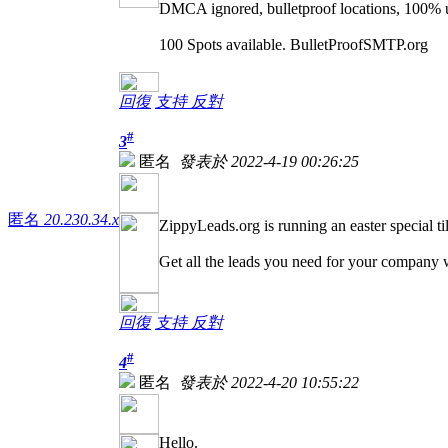
DMCA ignored, bulletproof locations, 100% up
100 Spots available. BulletProofSMTP.org
回復
支持
反對
#
3
匿名
發表於 2022-4-19 00:26:25
匿名
20.230.34.x
ZippyLeads.org is running an easter special til
Get all the leads you need for your company w
回復
支持
反對
#
4
匿名
發表於 2022-4-20 10:55:22
Hello.