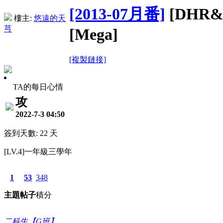
[2013-07月番]
[DHR&D
樓主:
悠遠的天
芎
[Mega]
[複製鏈接]
TA的每日心情
攻
2022-7-3 04:50
簽到天數: 22 天
[LV.4]一年級三學年
1
53
348
主題
帖子
積分
二科生【G班】