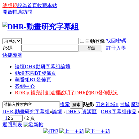
總版規
設為首頁
收藏本站
開啟輔助訪問
找回密碼
自動登錄
密碼
註冊入學
登錄
快捷導航
論壇
DHR動研字幕組論壇
動漫花園BT發佈頁
萌番組BT發佈頁
簽到中心
BDRip 補完計劃
這裡說明了DHR的BD發佈狀況
搜索
熱搜:
刀劍神域II
甘城
魔
搜索
DHR-動畫研究字幕組
»
論壇
›
DHR § 資源區
›
DHR字幕組作品
1
2
/ 2 頁
返回列表