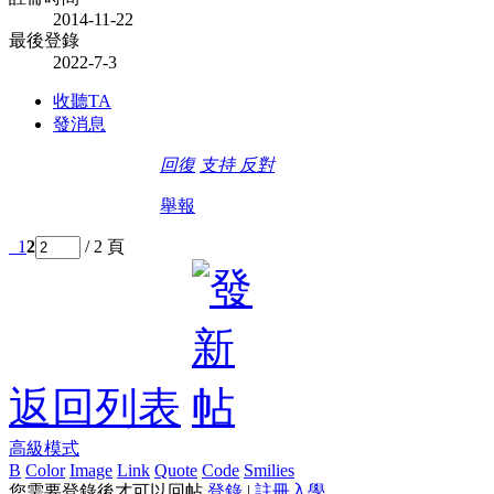
2014-11-22
最後登錄
2022-7-3
收聽TA
發消息
回復
支持
反對
舉報
1
2
/ 2 頁
返回列表
高級模式
B
Color
Image
Link
Quote
Code
Smilies
您需要登錄後才可以回帖
登錄
|
註冊入學