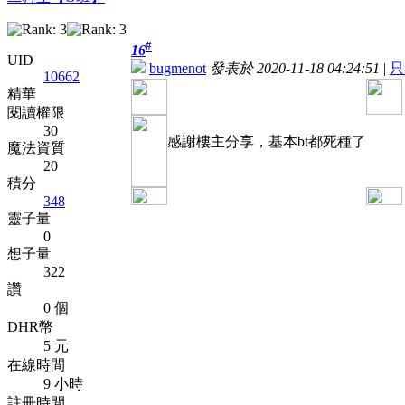
#
16
UID
bugmenot
發表於 2020-11-18 04:24:51
|
只
10662
精華
閱讀權限
30
感謝樓主分享，基本bt都死種了
魔法資質
20
積分
348
靈子量
0
想子量
322
讚
0 個
DHR幣
5 元
在線時間
9 小時
註冊時間