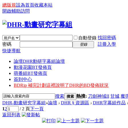
總版規
設為首頁
收藏本站
開啟輔助訪問
找回密碼
自動登錄
密碼
註冊入學
登錄
快捷導航
論壇
DHR動研字幕組論壇
動漫花園BT發佈頁
萌番組BT發佈頁
簽到中心
BDRip 補完計劃
這裡說明了DHR的BD發佈狀況
搜索
熱搜:
刀劍神域II
甘城
魔
搜索
DHR-動畫研究字幕組
»
論壇
›
DHR § 資源區
›
DHR字幕組作品
1
2
/ 2 頁
下一頁
返回列表