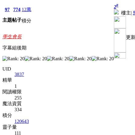
#
2
97
774
12萬
樓主
|
主題
帖子
積分
學生會長
更新
字幕組後期
UID
3837
精華
1
閱讀權限
255
魔法資質
334
積分
120643
靈子量
111