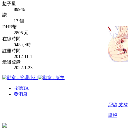
想子量
89946
讚
13 個
DHR幣
2805 元
在線時間
948 小時
註冊時間
2012-11-1
最後登錄
2022-1-23
收聽TA
發消息
回復
支
舉報