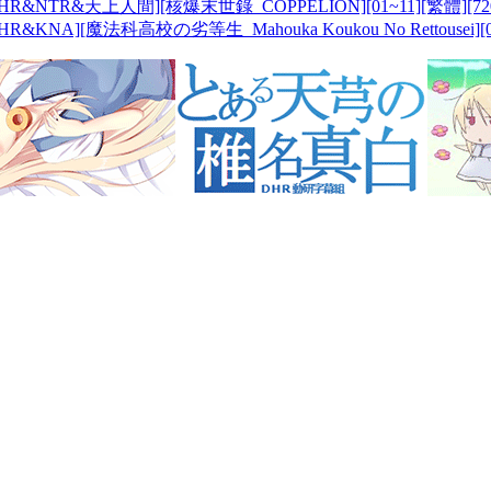
DHR&NTR&天上人間][核爆末世錄_COPPELION][01~11][繁體][72
HR&KNA][魔法科高校の劣等生_Mahouka Koukou No Rettousei][01