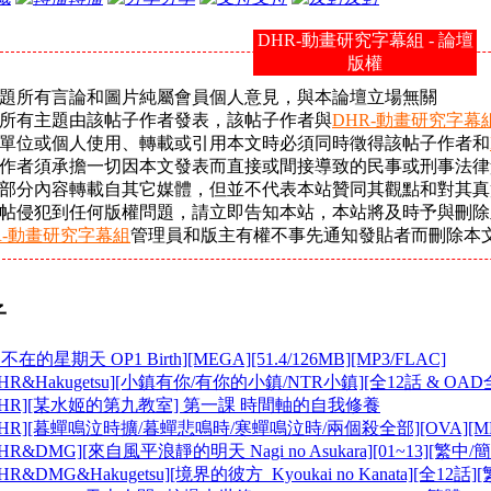
DHR-動畫研究字幕組 - 論壇
版權
主題所有言論和圖片純屬會員個人意見，與本論壇立場無關
站所有主題由該帖子作者發表，該帖子作者與
DHR-動畫研究字幕
他單位或個人使用、轉載或引用本文時必須同時徵得該帖子作者和
子作者須承擔一切因本文發表而直接或間接導致的民事或刑事法律
帖部分內容轉載自其它媒體，但並不代表本站贊同其觀點和對其真
本帖侵犯到任何版權問題，請立即告知本站，本站將及時予與刪
R-動畫研究字幕組
管理員和版主有權不事先通知發貼者而刪除本
子
不在的星期天 OP1 Birth][MEGA][51.4/126MB][MP3/FLAC]
HR&Hakugetsu][小鎮有你/有你的小鎮/NTR小鎮][全12話 & OAD全2話
DHR][某水姬的第九教室] 第一課 時間軸的自我修養
DHR][暮蟬鳴泣時擴/暮蟬悲鳴時/寒蟬鳴泣時/兩個殺全部][OVA][MP4][
HR&DMG][來自風平浪靜的明天 Nagi no Asukara][01~13][繁中/簡中]
HR&DMG&Hakugetsu][境界的彼方_Kyoukai no Kanata][全12話][繁