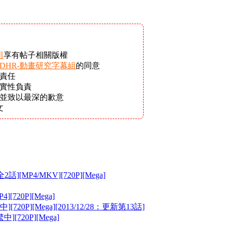
組
享有帖子相關版權
DHR-動畫研究字幕組
的同意
責任
實性負責
除並致以最深的歉意
文
][MP4/MKV][720P][Mega]
720P][Mega]
[720P][Mega][2013/12/28：更新第13話]
中][720P][Mega]