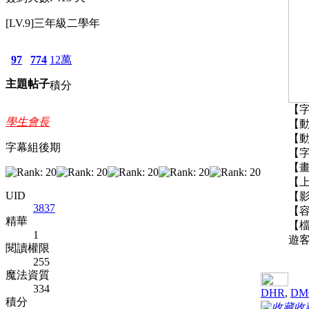
[LV.9]三年級二學年
97
774
12萬
主題
帖子
積分
【字
學生會長
【動
【動
字幕組後期
【
【畫
【上
UID
【影
3837
【
精華
【
1
遊
閱讀權限
255
魔法資質
334
DHR
,
DM
積分
收