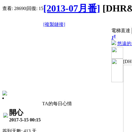
[2013-07月番]
[DHR&
查看:
28690
|
回復:
15
[複製鏈接]
電梯直達
#
1
悠遠的
[DH
TA的每日心情
開心
2017-5-15 00:15
簽到天數: 413 天