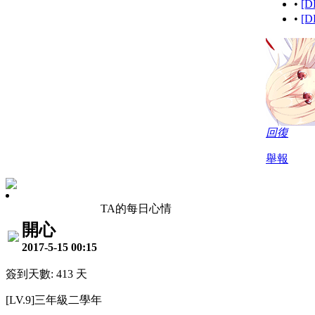
•
[
•
[D
回復
舉報
TA的每日心情
開心
2017-5-15 00:15
簽到天數: 413 天
[LV.9]三年級二學年