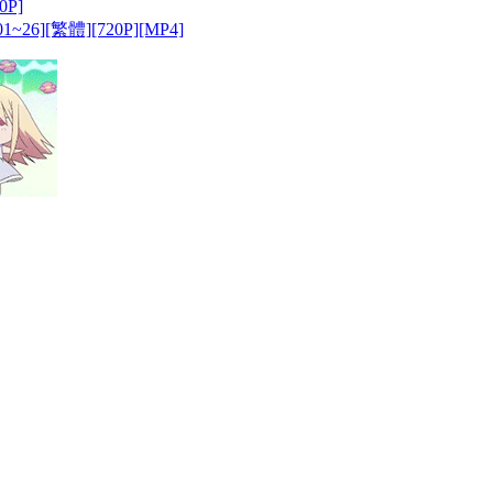
0P]
~26][繁體][720P][MP4]