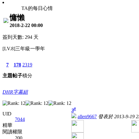
TA的每日心情
慵懶
2018-2-22 00:00
簽到天數: 294 天
[LV.8]三年級一學年
7
178
2319
主題
帖子
積分
DHR字幕組
#
3
UID
allen9667
發表於 2013-9-19 23
7044
精華
閱讀權限
200