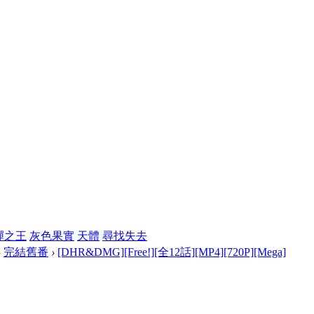
彈之王
灰色果實
天體
尋找失去
›
完結舊番
›
[DHR&DMG][Free!][全12話][MP4][720P][Mega]