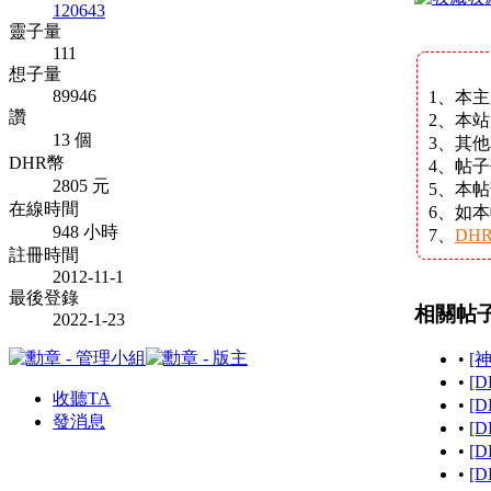
120643
靈子量
111
想子量
89946
1、本
讚
2、本
13 個
3、其
DHR幣
4、帖
2805 元
5、本
在線時間
6、如
948 小時
7、
DH
註冊時間
2012-11-1
最後登錄
相關帖
2022-1-23
•
[神
•
[D
收聽TA
•
[
發消息
•
[
•
[D
•
[D