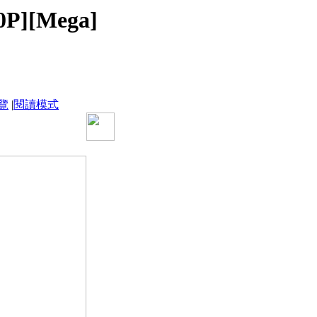
P][Mega]
覽
|
閱讀模式