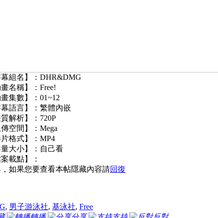
幕組名】：DHR&DMG
畫名稱】：Free!
畫集數】：01~12
字幕語言】：繁體內嵌
質解析】：720P
傳空間】：Mega
片格式】：MP4
容量大小】：自己看
檔案載點】：
客，如果您要查看本帖隱藏內容請
回復
G
,
男子游泳社
,
基泳社
,
Free
藏
轉播
分享
支持
反對