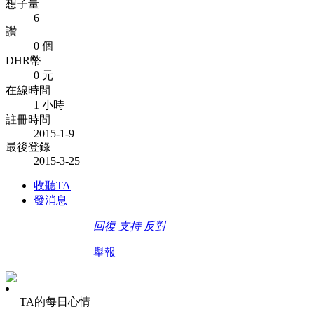
想子量
6
讚
0 個
DHR幣
0 元
在線時間
1 小時
註冊時間
2015-1-9
最後登錄
2015-3-25
收聽TA
發消息
回復
支持
反對
舉報
TA的每日心情