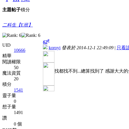
主題
帖子
積分
二科生【E班】
#
62
UID
koroyi
發表於 2014-12-1 22:49:09
|
只看
10666
精華
閱讀權限
50
找都找不到...總算找到了 感謝大大
魔法資質
20
積分
1541
靈子量
0
想子量
1491
讚
0 個