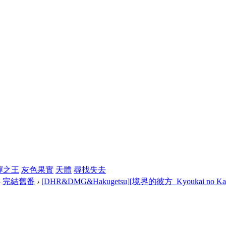
彈之王
灰色果實
天體
尋找失去
›
完結舊番
›
[DHR&DMG&Hakugetsu][境界的彼方_Kyoukai no Kanat