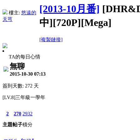
[2013-10月番]
[DHR&D
樓主:
悠遠的
天芎
中][720P][Mega]
[複製鏈接]
TA的每日心情
無聊
2015-10-30 07:13
簽到天數: 272 天
[LV.8]三年級一學年
2
270
2932
主題
帖子
積分