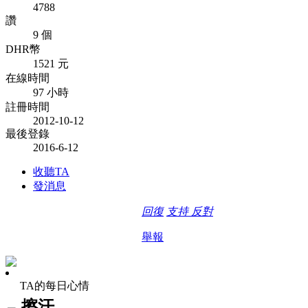
4788
讚
9 個
DHR幣
1521 元
在線時間
97 小時
註冊時間
2012-10-12
最後登錄
2016-6-12
收聽TA
發消息
回復
支持
反對
舉報
TA的每日心情
擦汗