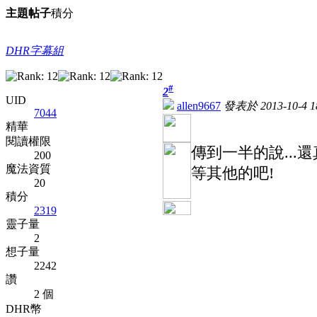
主題
帖子
積分
DHR字幕組
#
2
UID
allen9667
發表於 2013-10-4 18
7044
精華
閱讀權限
傳到一半的說...
200
魔法資質
等其他的吧!
20
積分
2319
靈子量
2
想子量
2242
讚
2 個
DHR幣