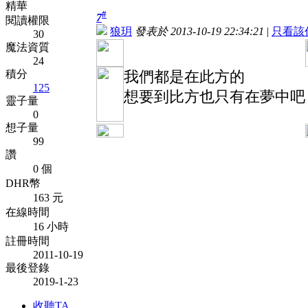
精華
#
7
閱讀權限
狼玥
發表於 2013-10-19 22:34:21
|
只看該
30
魔法資質
24
積分
我們都是在此方的
125
想要到比方也只有在夢中吧
靈子量
0
想子量
99
讚
0 個
DHR幣
163 元
在線時間
16 小時
註冊時間
2011-10-19
最後登錄
2019-1-23
收聽TA