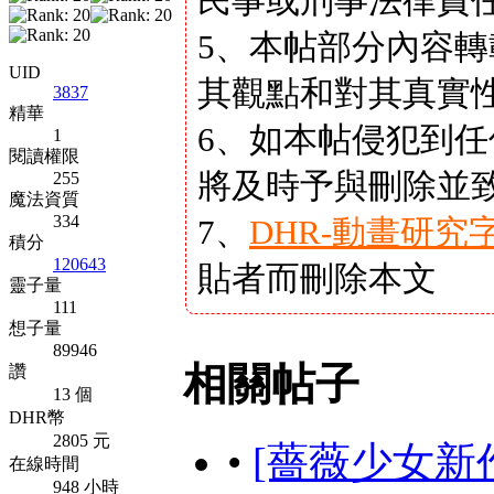
民事或刑事法律責
5、本帖部分內容
UID
其觀點和對其真實
3837
精華
6、如本帖侵犯到
1
閱讀權限
將及時予與刪除並
255
魔法資質
334
7、
DHR-動畫研究
積分
120643
貼者而刪除本文
靈子量
111
想子量
89946
相關帖子
讚
13 個
DHR幣
2805 元
•
[薔薇少女新作 ED
在線時間
948 小時