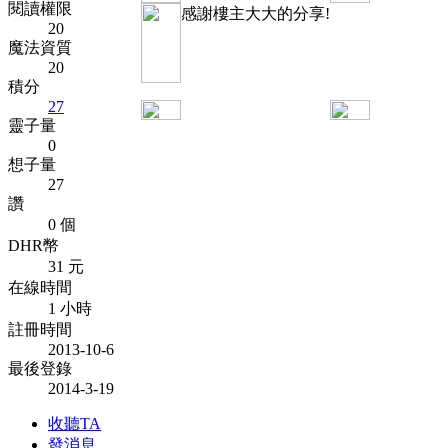
閱讀權限
感謝樓主大大的分享!
20
魔法資質
20
積分
27
靈子量
0
想子量
27
讚
0 個
DHR幣
31 元
在線時間
1 小時
註冊時間
2013-10-6
最後登錄
2014-3-19
收聽TA
發消息