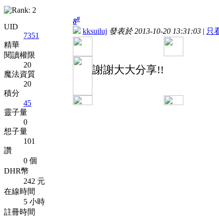
#
8
UID
kksuiluj
發表於 2013-10-20 13:31:03
|
只
7351
精華
閱讀權限
20
謝謝大大分享!!
魔法資質
20
積分
45
靈子量
0
想子量
101
讚
0 個
DHR幣
242 元
在線時間
5 小時
註冊時間