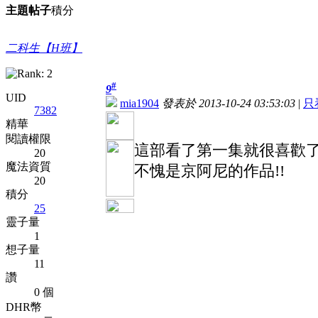
主題
帖子
積分
二科生【H班】
#
9
UID
mia1904
發表於 2013-10-24 03:53:03
|
只
7382
精華
閱讀權限
這部看了第一集就很喜歡
20
魔法資質
不愧是京阿尼的作品!!
20
積分
25
靈子量
1
想子量
11
讚
0 個
DHR幣