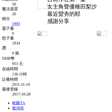
50
女主角聲優種田梨沙
魔法資質
最近蠻夯的耶
20
積分
感謝分享
1993
靈子量
0
想子量
1934
讚
0 個
DHR幣
953 元
在線時間
136 小時
註冊時間
2011-11-16
最後登錄
2017-10-28
收聽TA
發消息