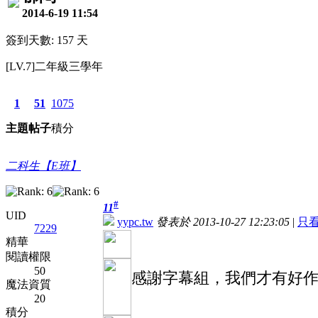
2014-6-19 11:54
簽到天數: 157 天
[LV.7]二年級三學年
1
51
1075
主題
帖子
積分
二科生【E班】
#
11
UID
yypc.tw
發表於 2013-10-27 12:23:05
|
只
7229
精華
閱讀權限
50
感謝字幕組，我們才有好
魔法資質
20
積分