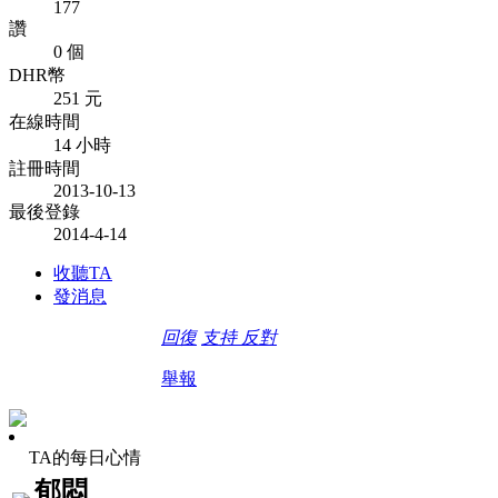
177
讚
0 個
DHR幣
251 元
在線時間
14 小時
註冊時間
2013-10-13
最後登錄
2014-4-14
收聽TA
發消息
回復
支持
反對
舉報
TA的每日心情
郁悶