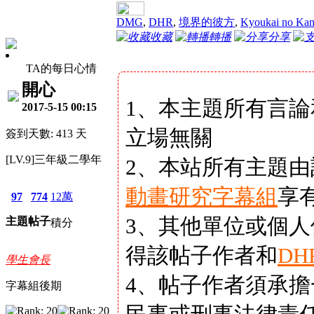
DMG
,
DHR
,
境界的彼方
,
Kyoukai no Kan
收藏
轉播
分享
TA的每日心情
開心
1、本主題所有言
2017-5-15 00:15
立場無關
簽到天數: 413 天
[LV.9]三年級二學年
2、本站所有主題
動畫研究字幕組
享
97
774
12萬
3、其他單位或個
主題
帖子
積分
得該帖子作者和
D
學生會長
4、帖子作者須承
字幕組後期