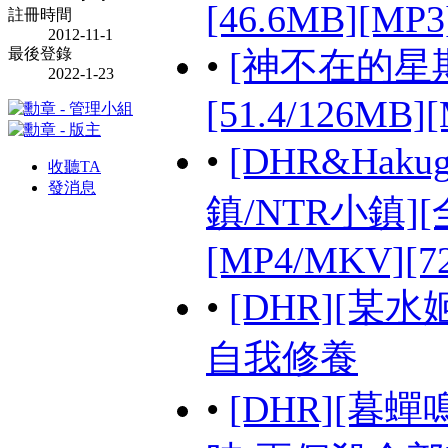
[46.6MB][MP3
註冊時間
2012-11-1
最後登錄
•
[神不在的星期天 
2022-1-23
[51.4/126MB]
•
[DHR&Hak
收聽TA
發消息
鎮/NTR小鎮][
[MP4/MKV][72
•
[DHR][某
自我修養
•
[DHR][暮