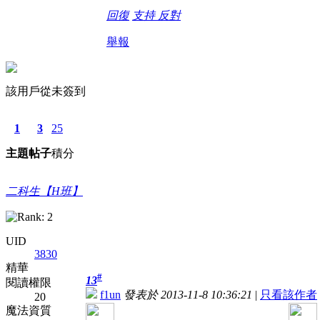
回復
支持
反對
舉報
該用戶從未簽到
1
3
25
主題
帖子
積分
二科生【H班】
UID
3830
精華
#
13
閱讀權限
f1un
發表於 2013-11-8 10:36:21
|
只看該作者
20
魔法資質