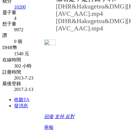
積分
[DHR&Hakugetsu&DMG][Kyo
10200
靈子量
[AVC_AAC].mp4
4
[DHR&Hakugetsu&DMG][Kyo
想子量
[AVC_AAC].mp4
9972
讚
0 個
DHR幣
1540 元
在線時間
302 小時
註冊時間
2013-7-23
最後登錄
2017-2-13
收聽TA
發消息
回復
支持
反對
舉報