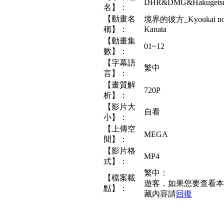
DHR&DMG&Hakugets
名】：
【動畫名
境界的彼方_Kyoukai n
稱】：
Kanata
【動畫集
01~12
數】：
【字幕語
繁中
言】：
【畫質解
720P
析】：
【影片大
自看
小】：
【上傳空
MEGA
間】：
【影片格
MP4
式】：
繁中：
【檔案載
遊客，如果您要查看本
點】：
藏內容請
回復