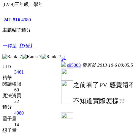
[LV.9]三年級二學年
242
516
4980
主題
帖子
積分
一科生【D班】
#
3
s95003
發表於 2013-10-6 00:05:5
UID
3461
精華
閱讀權限
之前看了PV 感覺還
60
魔法資質
不知道實際怎樣??
22
積分
4980
靈子量
14
想子量