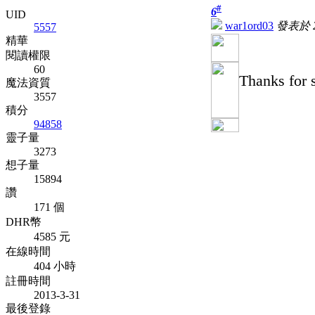
#
6
UID
war1ord03
發表於 20
5557
精華
閱讀權限
60
Thanks for 
魔法資質
3557
積分
94858
靈子量
3273
想子量
15894
讚
171 個
DHR幣
4585 元
在線時間
404 小時
註冊時間
2013-3-31
最後登錄