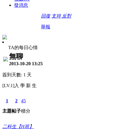
發消息
回復
支持
反對
舉報
TA的每日心情
無聊
2013-10-20 13:25
簽到天數: 1 天
[LV.1]入 學 新 生
1
2
45
主題
帖子
積分
二科生【H班】