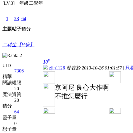
[LV.3]一年級二學年
1
23
64
主題
帖子
積分
二科生【H班】
#
10
UID
zjin1126
發表於 2013-10-26 01:01:57
|
只
7306
精華
閱讀權限
京阿尼 良心大作啊
20
魔法資質
不推怎麼行
20
積分
64
靈子量
0
想子量