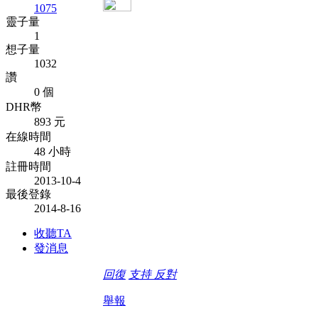
1075
靈子量
1
想子量
1032
讚
0 個
DHR幣
893 元
在線時間
48 小時
註冊時間
2013-10-4
最後登錄
2014-8-16
收聽TA
發消息
回復
支持
反對
舉報