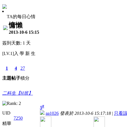
TA的每日心情
慵懶
2013-10-6 15:15
簽到天數: 1 天
[LV.1]入 學 新 生
1
4
27
主題
帖子
積分
二科生【H班】
#
5
UID
aa1026
發表於 2013-10-6 15:17:18
|
只看
7250
精華