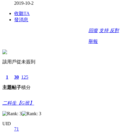
2019-10-2
收聽TA
發消息
回復
支持
反對
舉報
該用戶從未簽到
1
30
125
主題
帖子
積分
二科生【G班】
UID
71