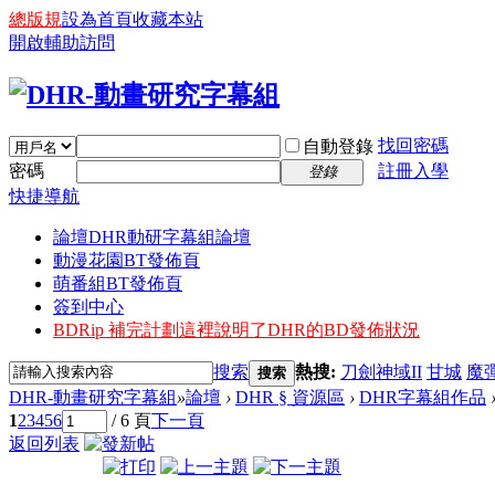
總版規
設為首頁
收藏本站
開啟輔助訪問
找回密碼
自動登錄
密碼
註冊入學
登錄
快捷導航
論壇
DHR動研字幕組論壇
動漫花園BT發佈頁
萌番組BT發佈頁
簽到中心
BDRip 補完計劃
這裡說明了DHR的BD發佈狀況
搜索
熱搜:
刀劍神域II
甘城
魔
搜索
DHR-動畫研究字幕組
»
論壇
›
DHR § 資源區
›
DHR字幕組作品
1
2
3
4
5
6
/ 6 頁
下一頁
返回列表