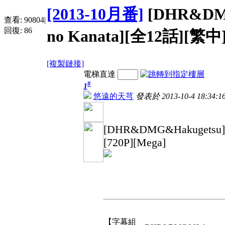
[2013-10月番]
[DHR&DM
查看:
90804
|
回復:
86
no Kanata][全12話][繁中]
[複製鏈接]
電梯直達
#
1
悠遠的天芎
發表於 2013-10-4 18:34:1
[DHR&DMG&Hakugetsu
[720P][Mega]
【字幕組