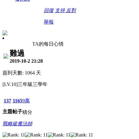
回復
支持
反對
舉報
TA的每日心情
難過
2019-10-2 21:28
簽到天數: 1064 天
[LV.10]三年級三學年
137
1165
9萬
主題
帖子
積分
戰略級魔法師