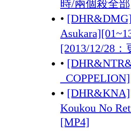
時/兩個殺全部][O
•
[DHR&DMG
Asukara][01~
[2013/12/2
•
[DHR&NT
_COPPELION]
•
[DHR&KNA
Koukou No Ret
[MP4]