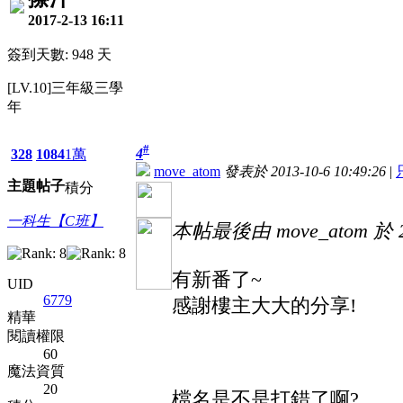
2017-2-13 16:11
簽到天數: 948 天
[LV.10]三年級三學
年
#
4
328
1084
1萬
move_atom
發表於 2013-10-6 10:49:26
|
主題
帖子
積分
一科生【C班】
本帖最後由 move_atom 於 20
有新番了~
UID
6779
感謝樓主大大的分享!
精華
閱讀權限
60
魔法資質
20
檔名是不是打錯了啊?