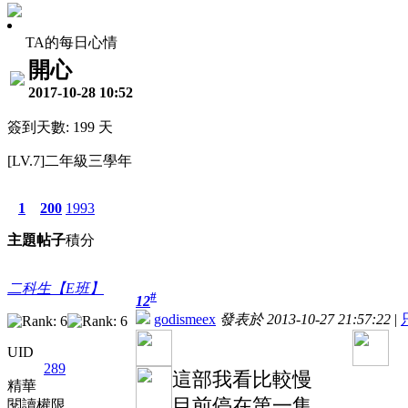
TA的每日心情
開心
2017-10-28 10:52
簽到天數: 199 天
[LV.7]二年級三學年
1
200
1993
主題
帖子
積分
二科生【E班】
#
12
godismeex
發表於 2013-10-27 21:57:22
|
UID
289
這部我看比較慢
精華
目前停在第一集
閱讀權限