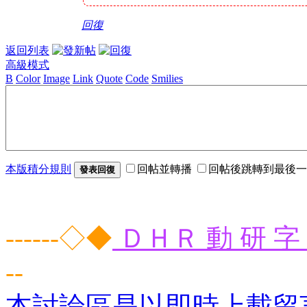
回復
返回列表
高級模式
B
Color
Image
Link
Quote
Code
Smilies
本版積分規則
回帖並轉播
回帖後跳轉到最後一
發表回復
------◇◆
ＤＨＲ 動 研 字 
--
本討論區是以即時上載留