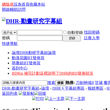
總版規
設為首頁
收藏本站
開啟輔助訪問
找回密碼
自動登錄
密碼
註冊入學
登錄
快捷導航
論壇
DHR動研字幕組論壇
動漫花園BT發佈頁
萌番組BT發佈頁
簽到中心
BDRip 補完計劃
這裡說明了DHR的BD發佈狀況
搜索
熱搜:
刀劍神域II
甘城
魔
搜索
DHR-動畫研究字幕組
»
論壇
›
DHR § 字幕組專區
›
報錯專區
›
Hi
返回列表