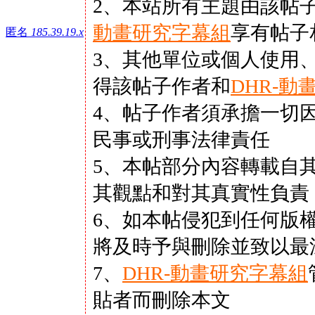
2、本站所有主題由該帖
動畫研究字幕組
享有帖子
匿名
185.39.19.x
3、其他單位或個人使用
得該帖子作者和
DHR-動
4、帖子作者須承擔一切
民事或刑事法律責任
5、本帖部分內容轉載自
其觀點和對其真實性負責
6、如本帖侵犯到任何版
將及時予與刪除並致以最
7、
DHR-動畫研究字幕組
貼者而刪除本文