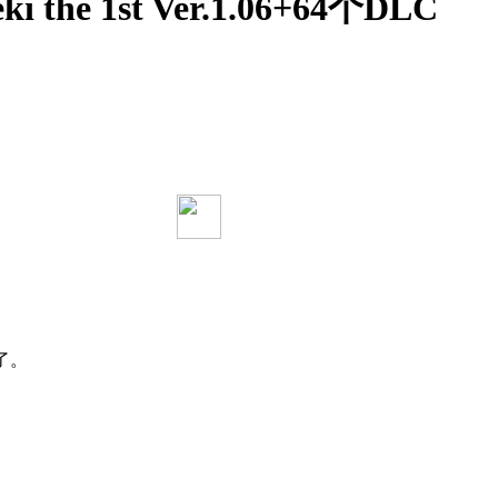
ki the 1st Ver.1.06+64个DLC
了。