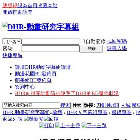
總版規
設為首頁
收藏本站
開啟輔助訪問
找回密碼
自動登錄
密碼
註冊入學
登錄
快捷導航
論壇
DHR動研字幕組論壇
動漫花園BT發佈頁
萌番組BT發佈頁
簽到中心
BDRip 補完計劃
這裡說明了DHR的BD發佈狀況
搜索
熱搜:
刀劍神域II
甘城
魔
搜索
DHR-動畫研究字幕組
»
論壇
›
DHR § 字幕組專區
›
報錯專區
›
[
返回列表