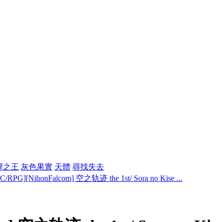
彈之王
灰色果實
天體
尋找失去
PC/RPG][NihonFalcom] 空之轨迹 the 1st/ Sora no Kise ...