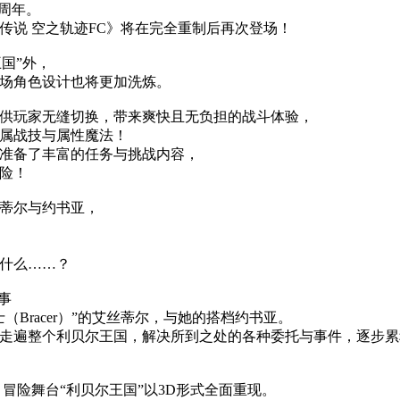
 周年。
传说 空之轨迹FC》将在完全重制后再次登场！
王国”外，
场角色设计也将更加洗炼。
供玩家无缝切换，带来爽快且无负担的战斗体验，
属战技与属性魔法！
准备了丰富的任务与挑战内容，
险！
蒂尔与约书亚，
什么……？
事
Bracer）”的艾丝蒂尔，与她的搭档约书亚。
走遍整个利贝尔王国，解决所到之处的各种委托与事件，逐步累
冒险舞台“利贝尔王国”以3D形式全面重现。