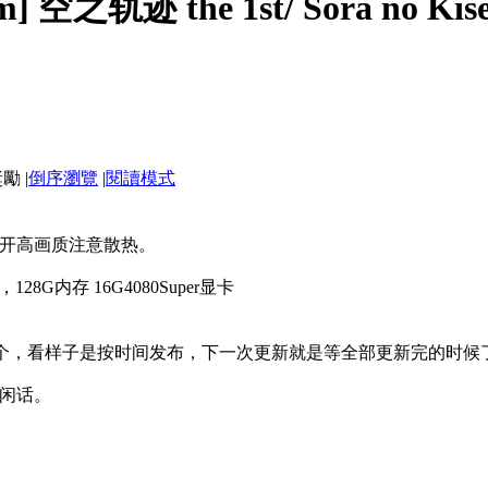
] 空之轨迹 the 1st/ Sora no Kise
|
倒序瀏覽
|
閱讀模式
，开高画质注意散热。
28G内存 16G4080Super显卡
72个，看样子是按时间发布，下一次更新就是等全部更新完的时候
闲话。