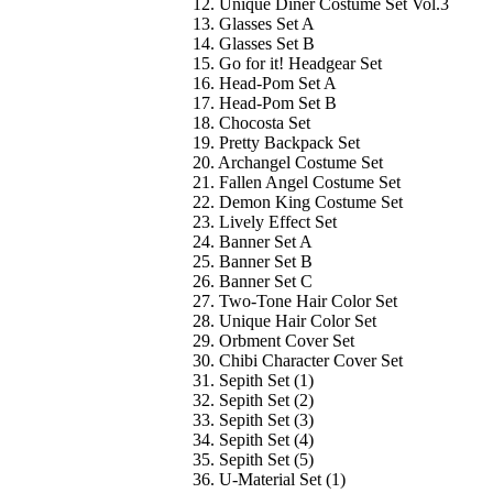
12. Unique Diner Costume Set Vol.3
13. Glasses Set A
14. Glasses Set B
15. Go for it! Headgear Set
16. Head-Pom Set A
17. Head-Pom Set B
18. Chocosta Set
19. Pretty Backpack Set
20. Archangel Costume Set
21. Fallen Angel Costume Set
22. Demon King Costume Set
23. Lively Effect Set
24. Banner Set A
25. Banner Set B
26. Banner Set C
27. Two-Tone Hair Color Set
28. Unique Hair Color Set
29. Orbment Cover Set
30. Chibi Character Cover Set
31. Sepith Set (1)
32. Sepith Set (2)
33. Sepith Set (3)
34. Sepith Set (4)
35. Sepith Set (5)
36. U-Material Set (1)