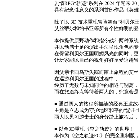
剧情RPG“轨迹”系列在 2024 年迎来 20
具有纪念性意义的系列首部作品《英雄
除了以 3D 技术重现冒险舞台“利贝尔
艾丝蒂尔和约书亚等所有个性鲜明的登
本作提供原野动作和指令战斗两种系统
并以动感十足的演出手法呈现角色的专
在保留利贝尔王国明媚风光的同时，更
让玩家能以自己的视角好好享受这趟冒
因父亲卡西乌斯失踪而踏上旅程的艾丝
在巡游利贝尔王国的过程中，
经历了无数与未知同伴的相遇与别离，
而在旅途终点等待着两人的，究竟会是
■ 通过两人的旅程所描绘的经典王道故
主角是立志成为守护地区和平的“游击士（
两人以见习游击士的身分踏上旅程后，
■ 以全3D重现《空之轨迹》的世界！
本作为《空之轨迹FC》的完全重制版，