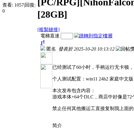
[PC/RPG][NihonFalcom
查看:
1057
|
回復:
0
[28GB]
[複製鏈接]
電梯直達
#
1
匿名
發表於 2025-10-20 10:13:12
已经测试了60小时，手柄运行无卡顿
个人测试配置：win11 24h2 家庭中文版，1
本次发布包含内容：
游戏本体+64个DLC，商店中好像是
禁止任何其他搬运工直接复制我上面的
简介