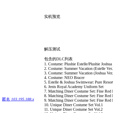
实机预览
解压测试
包含的DLC列表
1. Costume: Plushie Estelle/Plushie Joshua
2. Costume: Summer Vacation (Estelle Ver.
3. Costume: Summer Vacation (Joshua Ver.
4. Costume: NEO Bracer
5. Estelle & Joshua Swimwear: Pure Resor
6. Jenis Royal Academy Uniform Set
7. Matching Diner Costume Set: Fine Red 
8. Matching Diner Costume Set: Fine Red 
匿名
103.195.188.x
9. Matching Diner Costume Set: Fine Red 
10. Unique Diner Costume Set Vol.1
11. Unique Diner Costume Set Vol.2