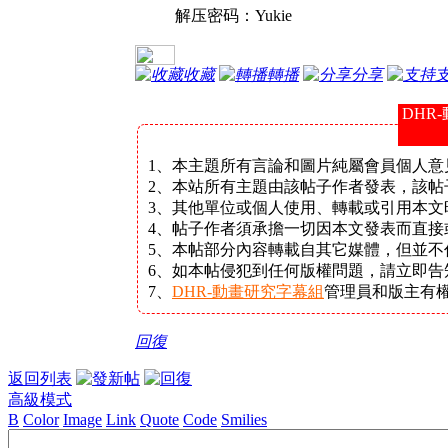
解压密码：Yukie
收藏
轉播
分享
DHR
1、本主題所有言論和圖片純屬會員個人意
2、本站所有主題由該帖子作者發表，該帖
3、其他單位或個人使用、轉載或引用本文
4、帖子作者須承擔一切因本文發表而直接
5、本帖部分內容轉載自其它媒體，但並不
6、如本帖侵犯到任何版權問題，請立即
7、
DHR-動畫研究字幕組
管理員和版主有
回復
返回列表
高級模式
B
Color
Image
Link
Quote
Code
Smilies