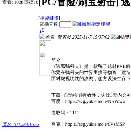
[PC/冒险/刷宝射击] 逃离鸭
查看:
1028
|
回復:
0
[複製鏈接]
電梯直達
#
1
匿名
發表於 2025-11-7 15:37:02
简介
《逃离鸭科夫》是一款鸭子题材PVE
你要在鸭科夫的世界里搜寻物资，建造
面对虎视眈眈的敌鸭，想方设法生存下
下载--自动检测有效性，失效3天内会
百度：http s://acg.yukie.mo e/NSYowo
提取码：1111
夸克：http s://acg.yukie.mo e/6VsMSP
匿名
104.234.157.x