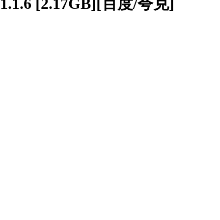
.1.6 [2.17GB][百度/夸克]