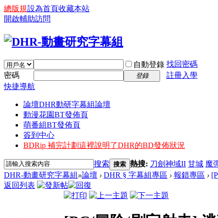
總版規
設為首頁
收藏本站
開啟輔助訪問
找回密碼
自動登錄
密碼
註冊入學
登錄
快捷導航
論壇
DHR動研字幕組論壇
動漫花園BT發佈頁
萌番組BT發佈頁
簽到中心
BDRip 補完計劃
這裡說明了DHR的BD發佈狀況
搜索
熱搜:
刀劍神域II
甘城
魔
搜索
DHR-動畫研究字幕組
»
論壇
›
DHR § 字幕組專區
›
報錯專區
›
[
返回列表