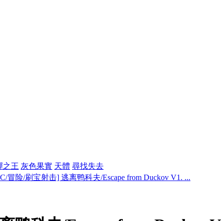
彈之王
灰色果實
天體
尋找失去
PC/冒险/刷宝射击] 逃离鸭科夫/Escape from Duckov V1. ...