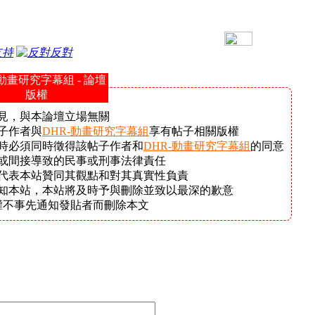
支持
反對
-動畫研究字幕組 - 論壇
版權
見，與本論壇立場無關
子作者與
DHR-動畫研究字幕組
享有帖子相關版權
時必須同時徵得該帖子作者和
DHR-動畫研究字幕組
的同意
或間接導致的民事或刑事法律責任
代表本站贊同其觀點和對其真實性負責
告知本站，本站將及時予與刪除並致以最深的歉意
權不事先通知發貼者而刪除本文