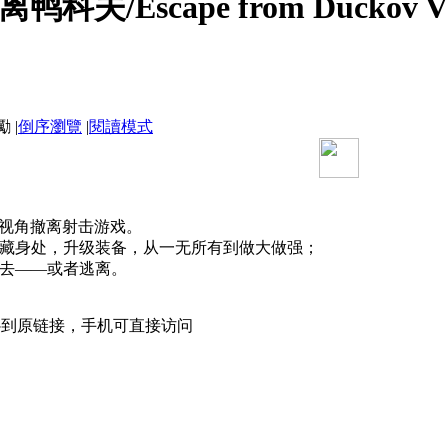
科夫/Escape from Duckov V1
|
倒序瀏覽
|
閱讀模式
俯视角撤离射击游戏。
藏身处，升级装备，从一无所有到做大做强；
去——或者逃离。
补到原链接，手机可直接访问