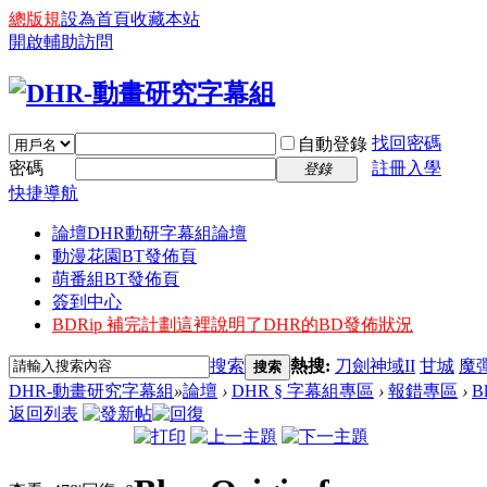
總版規
設為首頁
收藏本站
開啟輔助訪問
找回密碼
自動登錄
密碼
註冊入學
登錄
快捷導航
論壇
DHR動研字幕組論壇
動漫花園BT發佈頁
萌番組BT發佈頁
簽到中心
BDRip 補完計劃
這裡說明了DHR的BD發佈狀況
搜索
熱搜:
刀劍神域II
甘城
魔
搜索
DHR-動畫研究字幕組
»
論壇
›
DHR § 字幕組專區
›
報錯專區
›
Bl
返回列表