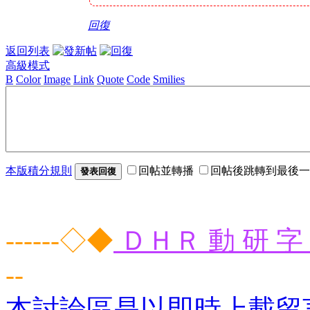
回復
返回列表
高級模式
B
Color
Image
Link
Quote
Code
Smilies
本版積分規則
回帖並轉播
回帖後跳轉到最後一
發表回復
------◇◆
ＤＨＲ 動 研 字 
--
本討論區是以即時上載留