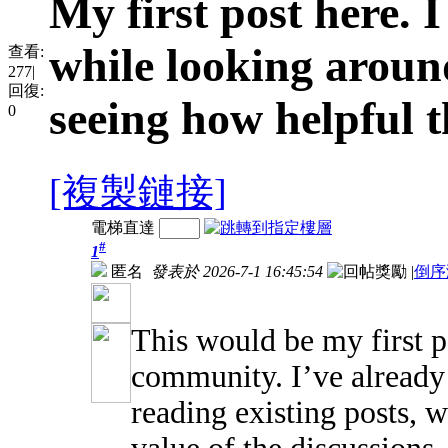
My first post here. 
while looking around
查看:
277
|
回復:
seeing how helpful t
0
[複製鏈接]
電梯直達
#
1
匿名
發表於 2026-7-1 16:45:54
|
倒序
This would be my first p
community. I’ve already 
reading existing posts, w