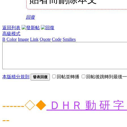
回復
返回列表
高級模式
B
Color
Image
Link
Quote
Code
Smilies
本版積分規則
回帖並轉播
回帖後跳轉到最後一
發表回復
------◇◆
ＤＨＲ 動 研 字 
--