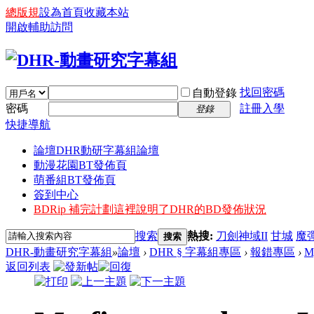
總版規
設為首頁
收藏本站
開啟輔助訪問
找回密碼
自動登錄
密碼
註冊入學
登錄
快捷導航
論壇
DHR動研字幕組論壇
動漫花園BT發佈頁
萌番組BT發佈頁
簽到中心
BDRip 補完計劃
這裡說明了DHR的BD發佈狀況
搜索
熱搜:
刀劍神域II
甘城
魔
搜索
DHR-動畫研究字幕組
»
論壇
›
DHR § 字幕組專區
›
報錯專區
›
My
返回列表