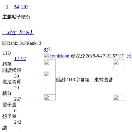
1
34
267
主題
帖子
積分
二科生【G班】
#
53
UID
comicjohn
發表於 2015-6-17 01:57:17
|
只
12192
精華
閱讀權限
30
感謝DHR字幕組，來補舊番
魔法資質
20
積分
267
靈子量
0
想子量
242
讚