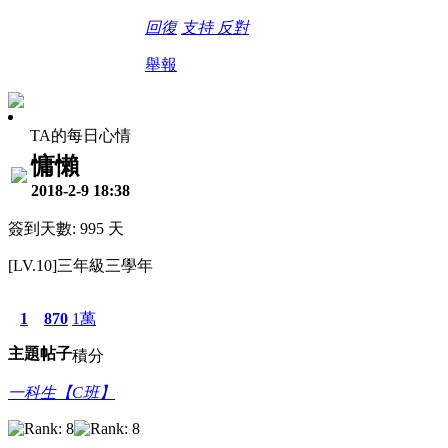
回復
支持
反對
舉報
TA的每日心情
慵懶
2018-2-9 18:38
簽到天數: 995 天
[LV.10]三年級三學年
1
870
1萬
主題
帖子
積分
一科生【C班】