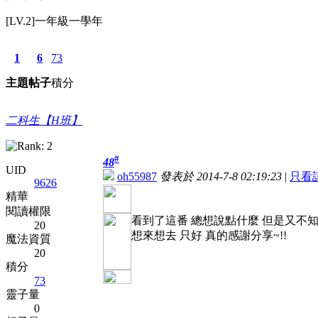
[LV.2]一年級一學年
1
6
73
主題
帖子
積分
二科生【H班】
#
48
UID
oh55987
發表於 2014-7-8 02:19:23
|
只看
9626
精華
閱讀權限
看到了這番 總想說點什麼 但是又不
20
想來想去 只好 真的感謝分享~!!
魔法資質
20
積分
73
靈子量
0