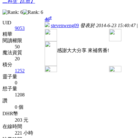
二科生【E班】
#
46
UID
stevenweng09
發表於 2014-6-23 15:40:47
|
9053
精華
閱讀權限
50
感謝大大分享 來補舊番!
魔法資質
20
積分
1252
靈子量
0
想子量
1208
讚
0 個
DHR幣
203 元
在線時間
221 小時