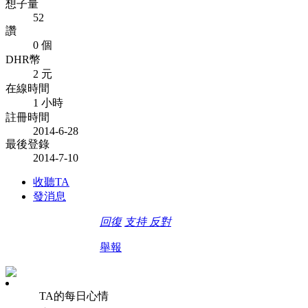
想子量
52
讚
0 個
DHR幣
2 元
在線時間
1 小時
註冊時間
2014-6-28
最後登錄
2014-7-10
收聽TA
發消息
回復
支持
反對
舉報
TA的每日心情