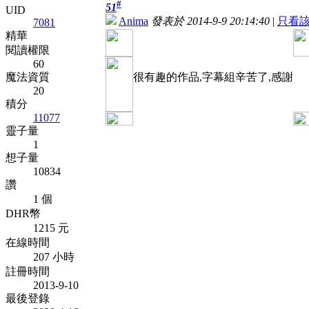
#
51
UID
Anima
發表於 2014-9-9 20:14:40
|
只看
7081
精華
閱讀權限
60
魔法資質
很有趣的作品,字幕組辛苦了,感謝
20
積分
11077
靈子量
1
想子量
10834
讚
1 個
DHR幣
1215 元
在線時間
207 小時
註冊時間
2013-9-10
最後登錄