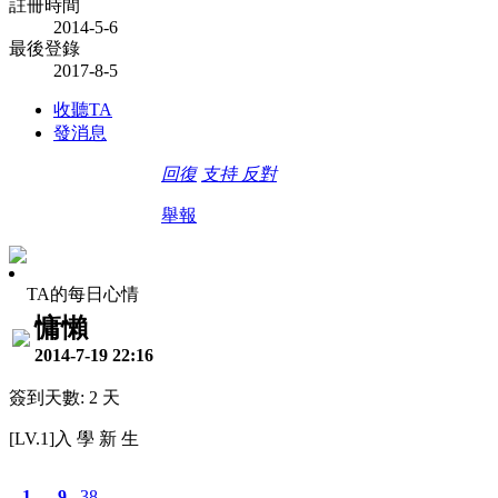
註冊時間
2014-5-6
最後登錄
2017-8-5
收聽TA
發消息
回復
支持
反對
舉報
TA的每日心情
慵懶
2014-7-19 22:16
簽到天數: 2 天
[LV.1]入 學 新 生
1
9
38