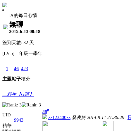
TA的每日心情
無聊
2015-6-13 00:18
簽到天數: 32 天
[LV.5]二年級一學年
1
46
423
主題
帖子
積分
二科生【G班】
#
50
UID
zz123400zz
發表於 2014-8-11 21:36:29
|
9943
精華