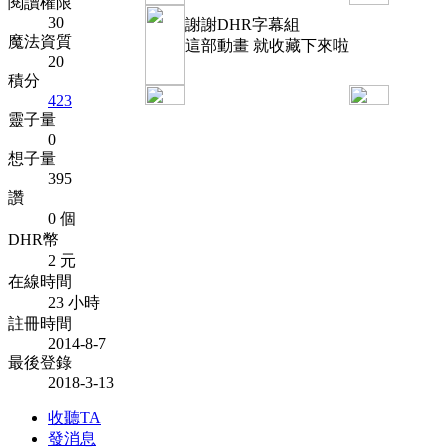
閱讀權限
30
謝謝DHR字幕組
魔法資質
這部動畫 就收藏下來啦
20
積分
423
靈子量
0
想子量
395
讚
0 個
DHR幣
2 元
在線時間
23 小時
註冊時間
2014-8-7
最後登錄
2018-3-13
收聽TA
發消息