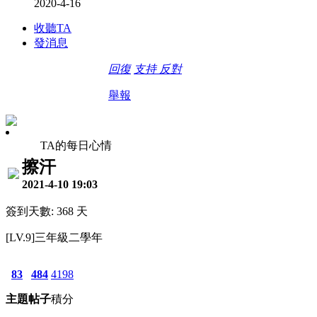
2020-4-16
收聽TA
發消息
回復
支持
反對
舉報
TA的每日心情
擦汗
2021-4-10 19:03
簽到天數: 368 天
[LV.9]三年級二學年
83
484
4198
主題
帖子
積分