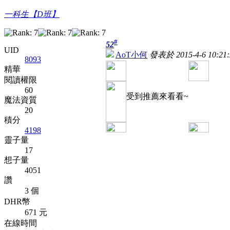
一科生【D班】
#
52
UID
AoT小何
發表於 2015-4-6 10:21:
8093
精華
閱讀權限
60
受到推薦來看看~
魔法資質
20
積分
4198
靈子量
17
想子量
4051
讚
3 個
DHR幣
671 元
在線時間