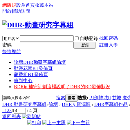
總版規
設為首頁
收藏本站
開啟輔助訪問
找回密碼
自動登錄
密碼
註冊入學
登錄
快捷導航
論壇
DHR動研字幕組論壇
動漫花園BT發佈頁
萌番組BT發佈頁
簽到中心
BDRip 補完計劃
這裡說明了DHR的BD發佈狀況
搜索
熱搜:
刀劍神域II
甘城
魔
搜索
DHR-動畫研究字幕組
»
論壇
›
DHR § 資源區
›
DHR字幕組作品
1
2
3
4
/ 4 頁
返回列表