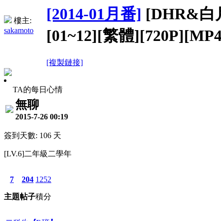
[2014-01月番]
[DHR&白
樓主:
sakamoto
[01~12][繁體][720P][MP4
[複製鏈接]
TA的每日心情
無聊
2015-7-26 00:19
簽到天數: 106 天
[LV.6]二年級二學年
7
204
1252
主題
帖子
積分