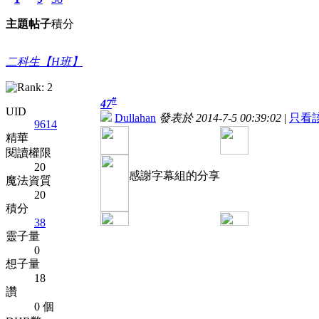
主題
帖子
積分
二科生【H班】
#
47
UID
Dullahan
發表於 2014-7-5 00:39:02
|
只看
9614
精華
閱讀權限
20
感謝字幕組的分享
魔法資質
20
積分
38
靈子量
0
想子量
18
讚
0 個