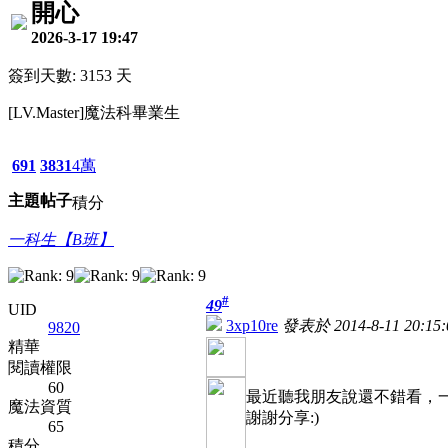
開心
2026-3-17 19:47
簽到天數: 3153 天
[LV.Master]魔法科畢業生
691
3831
4萬
主題
帖子
積分
一科生【B班】
#
49
UID
3xp10re
發表於 2014-8-11 20:15:
9820
精華
閱讀權限
60
最近聽我朋友說還不錯看，
魔法資質
謝謝分享:)
65
積分