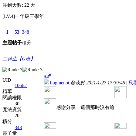
簽到天數: 22 天
[LV.4]一年級三學年
1
53
348
主題
帖子
積分
二科生【G班】
#
54
UID
bugmenot
發表於 2021-1-27 17:39:45
|
只
10662
精華
閱讀權限
30
感謝分享！這個那時沒有追
魔法資質
20
積分
348
靈子量