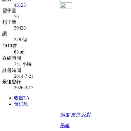
43125
靈子量
76
想子量
39428
讚
228 個
DHR幣
63 元
在線時間
741 小時
註冊時間
2014-7-21
最後登錄
2026-3-17
收聽TA
發消息
回復
支持
反對
舉報