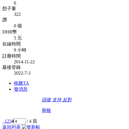
0
想子量
322
讚
0 個
DHR幣
5 元
在線時間
9 小時
註冊時間
2014-11-22
最後登錄
2022-7-3
收聽TA
發消息
回復
支持
反對
舉報
1
2
3
4
/ 4 頁
返回列表