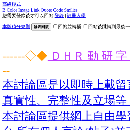
高級模式
B
Color
Image
Link
Quote
Code
Smilies
您需要登錄後才可以回帖
登錄
|
註冊入學
本版積分規則
回帖並轉播
回帖後跳轉到最後一
發表回復
------◇◆
ＤＨＲ 動 研 字 
--
本討論區是以即時上載留
真實性、完整性及立場等
本討論區提供網上自由學