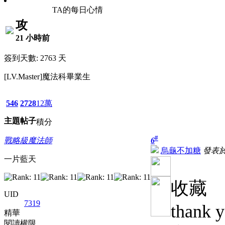
TA的每日心情
攻
21 小時前
簽到天數: 2763 天
[LV.Master]魔法科畢業生
546
2728
12萬
主題
帖子
積分
#
戰略級魔法師
6
烏龜不加糖
發表於 2
一片藍天
收藏
UID
7319
thank 
精華
閱讀權限