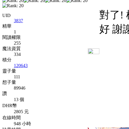
對了!
UID
3837
好 謝
精華
1
閱讀權限
255
魔法資質
334
積分
120643
靈子量
111
想子量
89946
讚
13 個
DHR幣
2805 元
在線時間
948 小時