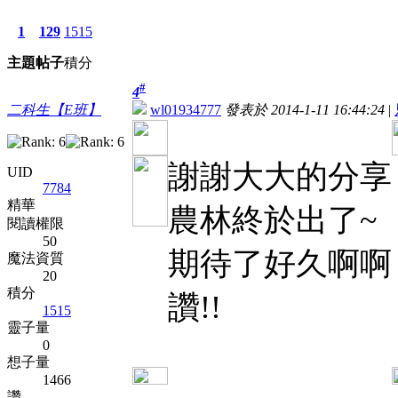
1
129
1515
主題
帖子
積分
#
4
二科生【E班】
wl01934777
發表於 2014-1-11 16:44:24
|
謝謝大大的分享
UID
7784
精華
農林終於出了~
閱讀權限
50
期待了好久啊啊
魔法資質
20
積分
讚!!
1515
靈子量
0
想子量
1466
讚