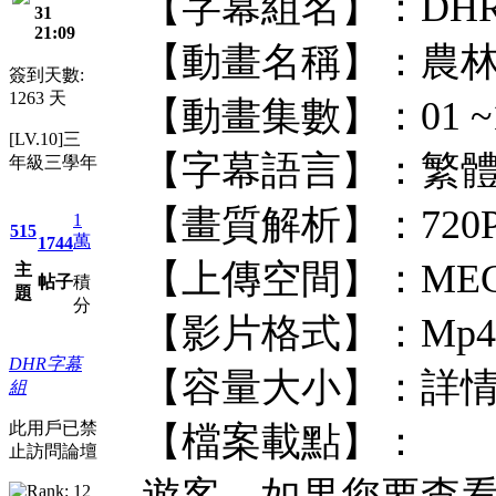
【字幕組名】：DHR
31
21:09
【動畫名稱】：農林_
簽到天數:
1263 天
【動畫集數】：01 ~
[LV.10]三
【字幕語言】：繁
年級三學年
【畫質解析】：720
1
515
萬
1744
【上傳空間】：MEG
主
帖子
積
題
分
【影片格式】：Mp4
DHR字幕
【容量大小】：詳
組
此用戶已禁
【檔案載點】：
止訪問論壇