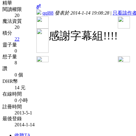
精華
#
8
閱讀權限
qql88
發表於 2014-1-14 19:08:28
|
只看該作
20
魔法資質
20
感謝字幕組!!!!
積分
22
靈子量
0
想子量
8
讚
0 個
DHR幣
14 元
在線時間
0 小時
註冊時間
2013-5-1
最後登錄
2014-1-14
收聽TA