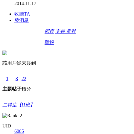
2014-11-17
收聽TA
發消息
回復
支持
反對
舉報
該用戶從未簽到
1
3
22
主題
帖子
積分
二科生【H班】
UID
6085