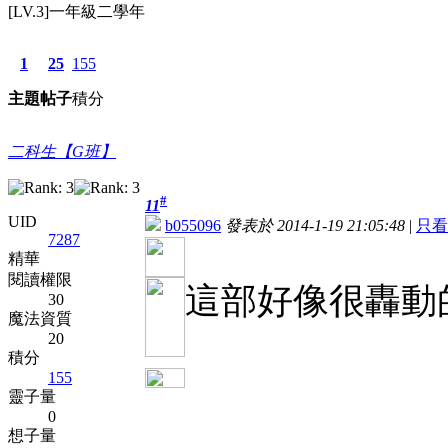
[LV.3]一年級二學年
1
25
155
主題
帖子
積分
二科生【G班】
#
11
UID
b055096
發表於 2014-1-19 21:05:48
|
只看
7287
精華
閱讀權限
這部好像很轟動
30
魔法資質
20
積分
155
靈子量
0
想子量