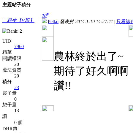
主題
帖子
積分
#
10
二科生【H班】
Pelko
發表於 2014-1-19 14:27:41
|
只看該
UID
7960
精華
農林終於出了~
閱讀權限
20
期待了好久啊啊
魔法資質
20
積分
讚!!
23
靈子量
0
想子量
13
讚
0 個
DHR幣