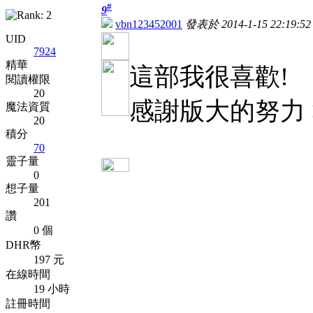
#
9
vbn123452001
發表於 2014-1-15 22:19:52
UID
7924
精華
這部我很喜歡!
閱讀權限
20
感謝版大的努力 >
魔法資質
20
積分
70
靈子量
0
想子量
201
讚
0 個
DHR幣
197 元
在線時間
19 小時
註冊時間