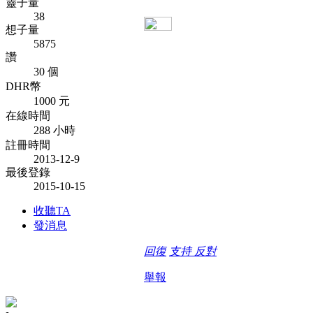
靈子量
38
想子量
5875
讚
30 個
DHR幣
1000 元
在線時間
288 小時
註冊時間
2013-12-9
最後登錄
2015-10-15
收聽TA
發消息
回復
支持
反對
舉報