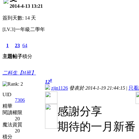
2014-4-13 13:21
簽到天數: 14 天
[LV.3]一年級二學年
1
23
64
主題
帖子
積分
二科生【H班】
#
12
zjin1126
發表於 2014-1-19 21:44:15
|
只看
UID
7306
精華
感謝分享
閱讀權限
20
期待的一月新番
魔法資質
20
積分