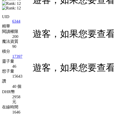
遊客，如果您要查
UID
6344
精華
遊客，如果您要查
閱讀權限
200
魔法資質
90
積分
17397
靈子量
遊客，如果您要查
46
想子量
15643
讚
40 個
DHR幣
2958
元
在線時間
1646