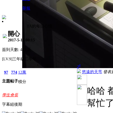
舉報
TA的每日心情
開心
2017-5-15 00:15
簽到天數: 413 天
[LV.9]三年級二學年
#
2
悠遠的天芎
發表於 
97
774
12萬
主題
帖子
積分
哈哈 
學生會長
幫忙了
字幕組後期