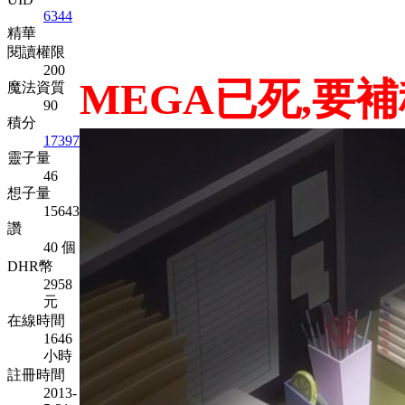
6344
精華
閱讀權限
200
MEGA已死,要
魔法資質
90
積分
17397
靈子量
46
想子量
15643
讚
40 個
DHR幣
2958
元
在線時間
1646
小時
註冊時間
2013-