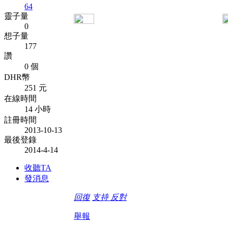
64
靈子量
0
想子量
177
讚
0 個
DHR幣
251 元
在線時間
14 小時
註冊時間
2013-10-13
最後登錄
2014-4-14
收聽TA
發消息
回復
支持
反對
舉報