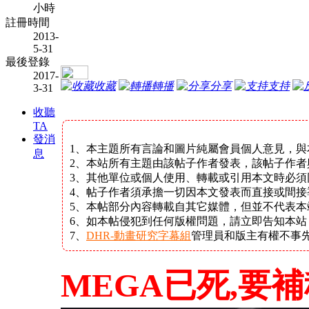
小時
註冊時間
2013-
5-31
最後登錄
2017-
收藏
轉播
分享
支持
3-31
收聽
TA
發消
1、本主題所有言論和圖片純屬會員個人意見，與
息
2、本站所有主題由該帖子作者發表，該帖子作者
3、其他單位或個人使用、轉載或引用本文時必須
4、帖子作者須承擔一切因本文發表而直接或間接
5、本帖部分內容轉載自其它媒體，但並不代表
6、如本帖侵犯到任何版權問題，請立即告知本
7、
DHR-動畫研究字幕組
管理員和版主有權不事
MEGA已死,要