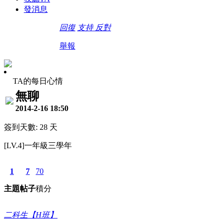
發消息
回復
支持
反對
舉報
TA的每日心情
無聊
2014-2-16 18:50
簽到天數: 28 天
[LV.4]一年級三學年
1
7
70
主題
帖子
積分
二科生【H班】