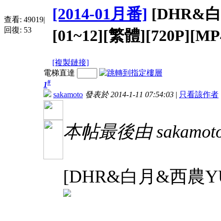
[2014-01月番]
[DHR&白
查看:
49019
|
回復:
53
[01~12][繁體][720P][MP
[複製鏈接]
電梯直達
#
1
sakamoto
發表於 2014-1-11 07:54:03
|
只看該作者
本帖最後由 sakamoto 
[DHR&白月&西農YUI漢