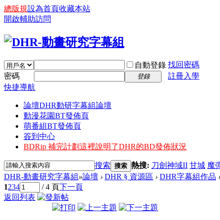
總版規
設為首頁
收藏本站
開啟輔助訪問
找回密碼
自動登錄
密碼
註冊入學
登錄
快捷導航
論壇
DHR動研字幕組論壇
動漫花園BT發佈頁
萌番組BT發佈頁
簽到中心
BDRip 補完計劃
這裡說明了DHR的BD發佈狀況
搜索
熱搜:
刀劍神域II
甘城
魔
搜索
DHR-動畫研究字幕組
»
論壇
›
DHR § 資源區
›
DHR字幕組作品
1
2
3
4
/ 4 頁
下一頁
返回列表