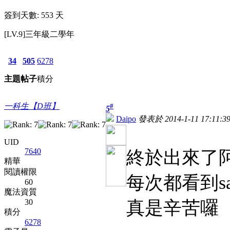
簽到天數: 553 天
[LV.9]三年級二學年
34
505
6278
主題
帖子
積分
一科生【D班】
#
5
Daipo
發表於 2014-1-11 17:11:3
UID
7640
終於出來了
精華
閱讀權限
每次都看到sa
60
魔法資質
30
真是辛苦囉
積分
6278