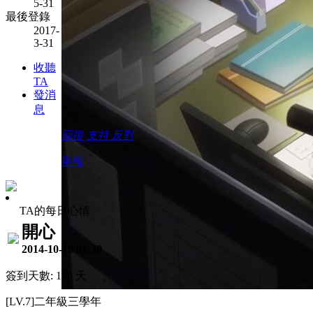
5-31
最後登錄
2017-
3-31
收聽
TA
發消
息
回復
支持
反對
舉報
TA的每日心情
開心
2014-10-19 01:30
簽到天數: 170 天
[LV.7]二年級三學年