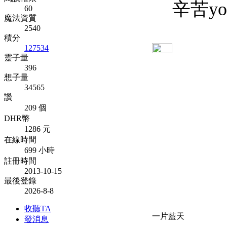
辛苦yo
60
魔法資質
2540
積分
127534
靈子量
396
想子量
34565
讚
209 個
DHR幣
1286 元
在線時間
699 小時
註冊時間
2013-10-15
最後登錄
2026-8-8
收聽TA
一片藍天
發消息