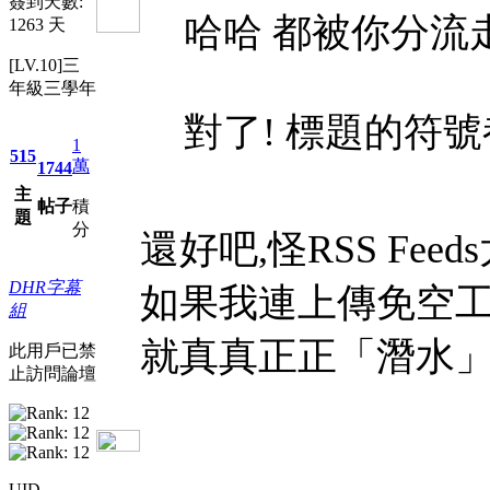
簽到天數:
哈哈 都被你分流
1263 天
[LV.10]三
年級三學年
對了! 標題的符號都用
1
515
萬
1744
主
帖子
積
題
分
還好吧,怪RSS Fe
DHR字幕
如果我連上傳免空工
組
就真真正正「潛水
此用戶已禁
止訪問論壇
UID