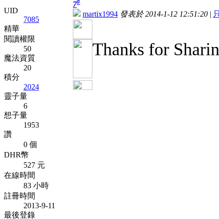
#
7
UID
martix1994
發表於 2014-1-12 12:51:20
|
7085
精華
閱讀權限
Thanks for Shari
50
魔法資質
20
積分
2024
靈子量
6
想子量
1953
讚
0 個
DHR幣
527 元
在線時間
83 小時
註冊時間
2013-9-11
最後登錄