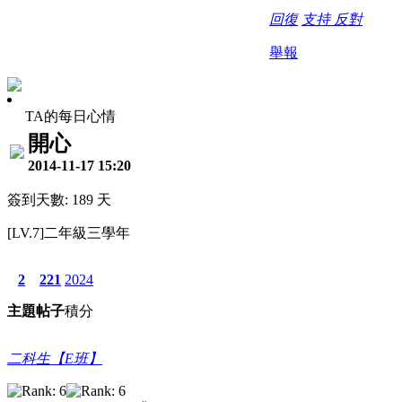
回復
支持
反對
舉報
TA的每日心情
開心
2014-11-17 15:20
簽到天數: 189 天
[LV.7]二年級三學年
2
221
2024
主題
帖子
積分
二科生【E班】