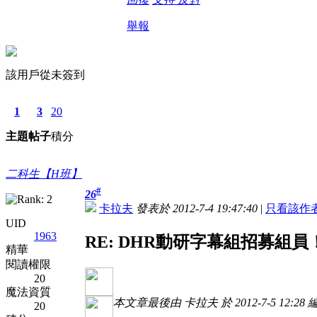
舉報
該用戶從未簽到
1
3
20
主題
帖子
積分
二科生【H班】
#
26
卡拉夫
發表於 2012-7-4 19:47:40
|
只看該作
UID
1963
RE: DHR動研字幕組招募組員
精華
閱讀權限
20
魔法資質
本文章最後由 卡拉夫 於 2012-7-5 12:28 
20