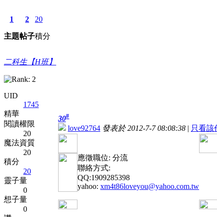
1
2
20
主題
帖子
積分
二科生【H班】
UID
1745
精華
#
30
閱讀權限
love92764
發表於 2012-7-7 08:08:38
|
只看該
20
魔法資質
20
應徵職位: 分流
積分
聯絡方式:
20
QQ:1909285398
靈子量
yahoo:
xm4t86loveyou@yahoo.com.tw
0
想子量
0