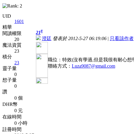
UID
1601
精華
#
21
閱讀權限
澄廷
發表於 2012-5-27 06:19:06
|
只看該作者
20
魔法資質
23
積分
職位：特效(沒有學過,但是我很有耐心想學
23
聯絡方式：
Luza9087@gmail.com
靈子量
0
想子量
0
讚
0 個
DHR幣
0 元
在線時間
0 小時
註冊時間