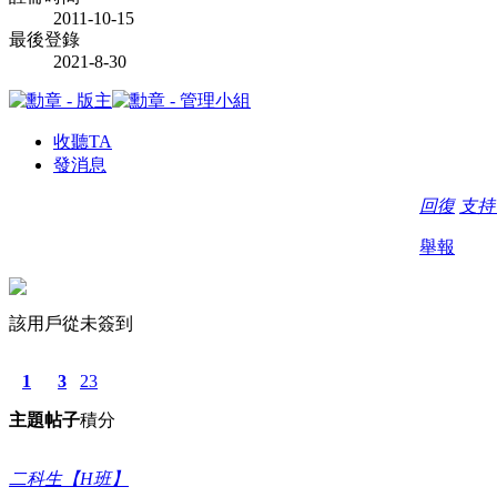
2011-10-15
最後登錄
2021-8-30
收聽TA
發消息
回復
支
舉報
該用戶從未簽到
1
3
23
主題
帖子
積分
二科生【H班】