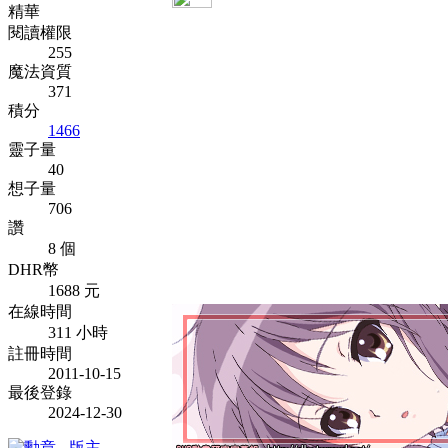
精華
閱讀權限
255
魔法資質
371
積分
1466
靈子量
40
想子量
706
讚
8 個
DHR幣
1688 元
在線時間
311 小時
註冊時間
2011-10-15
最後登錄
2024-12-30