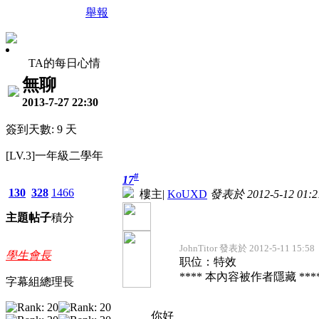
舉報
TA的每日心情
無聊
2013-7-27 22:30
簽到天數: 9 天
[LV.3]一年級二學年
#
17
130
328
1466
樓主
|
KoUXD
發表於 2012-5-12 01:2
主題
帖子
積分
JohnTitor 發表於 2012-5-11 15:58
學生會長
职位：特效
**** 本內容被作者隱藏 ***
字幕組總理長
你好