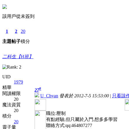
該用戶從未簽到
1
2
20
主題
帖子
積分
二科生【H班】
UID
1979
精華
#
27
閱讀權限
U_Chyan
發表於 2012-7-5 15:53:00
|
只看該
20
魔法資質
20
職位:壓制
積分
有點經驗,但只屬於入門,想多多學習
20
聯絡方式:qq:464807277
靈子量