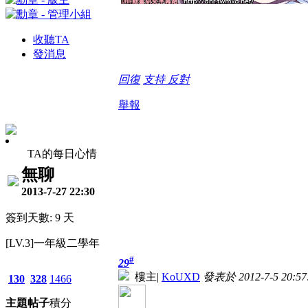
收聽TA
發消息
回復
支持
反對
舉報
TA的每日心情
無聊
2013-7-27 22:30
簽到天數: 9 天
[LV.3]一年級二學年
#
29
樓主
|
KoUXD
發表於 2012-7-5 20:57
130
328
1466
主題
帖子
積分