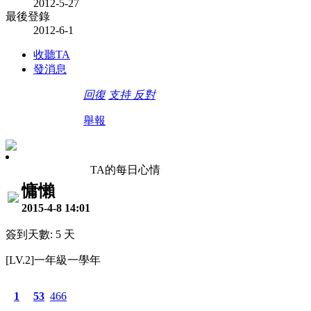
2012-5-27
最後登錄
2012-6-1
收聽TA
發消息
回復
支持
反對
舉報
TA的每日心情
慵懶
2015-4-8 14:01
簽到天數: 5 天
[LV.2]一年級一學年
1
53
466