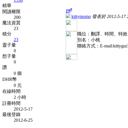
1530
精華
#
19
閱讀權限
kittymomo
發表於 2012-5-17 2
200
魔法資質
23
積分
職位：翻譯、時間、特效
23
別名：小桃
靈子量
聯絡方式：E-mail:kittygui1
0
想子量
0
讚
0 個
DHR幣
0 元
在線時間
2 小時
註冊時間
2012-5-17
最後登錄
2012-6-25