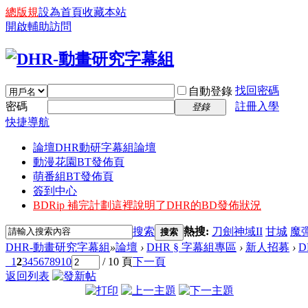
總版規
設為首頁
收藏本站
開啟輔助訪問
找回密碼
自動登錄
密碼
註冊入學
登錄
快捷導航
論壇
DHR動研字幕組論壇
動漫花園BT發佈頁
萌番組BT發佈頁
簽到中心
BDRip 補完計劃
這裡說明了DHR的BD發佈狀況
搜索
熱搜:
刀劍神域II
甘城
魔
搜索
DHR-動畫研究字幕組
»
論壇
›
DHR § 字幕組專區
›
新人招募
›
D
1
2
3
4
5
6
7
8
9
10
/ 10 頁
下一頁
返回列表