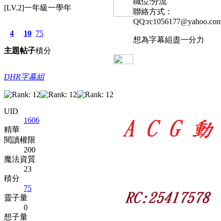
職位:分流
[LV.2]一年級一學年
聯絡方式：
QQ:rc1056177@yahoo.com
4
10
75
想為字幕組盡一分力
主題
帖子
積分
DHR字幕組
UID
1606
精華
閱讀權限
200
魔法資質
23
積分
75
靈子量
0
想子量