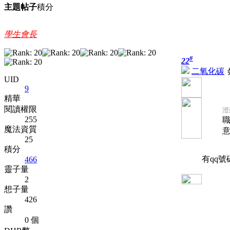
主題
帖子
積分
學生會長
#
22
二氧化碳
UID
9
精華
閱讀權限
澄廷
255
職
魔法資質
意
25
積分
有qq號
466
靈子量
2
想子量
426
讚
0 個