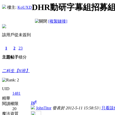
DHR動研字幕組招募
樓主:
KoUXD
[複製鏈接]
該用戶從未簽到
1
2
23
主題
帖子
積分
二科生【H班】
UID
1481
精華
#
16
閱讀權限
JohnTitor
發表於 2012-5-11 15:58:53
|
只看該
20
魔法資質