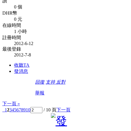
讚
0 個
DHR幣
0 元
在線時間
1 小時
註冊時間
2012-6-12
最後登錄
2012-7-8
收聽TA
發消息
回復
支持
反對
舉報
下一頁 »
1
2
3
4
5
6
7
8
9
10
/ 10 頁
下一頁