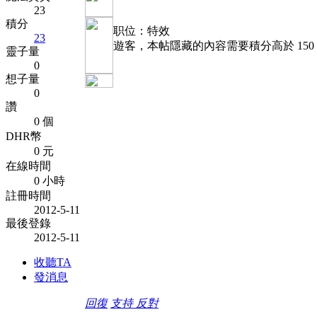
23
積分
职位：特效
23
遊客，本帖隱藏的內容需要積分高於 150
靈子量
0
想子量
0
讚
0 個
DHR幣
0 元
在線時間
0 小時
註冊時間
2012-5-11
最後登錄
2012-5-11
收聽TA
發消息
回復
支持
反對