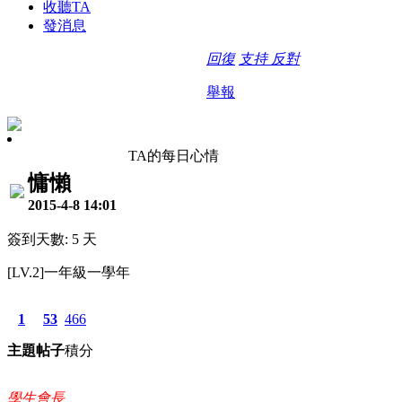
收聽TA
發消息
回復
支持
反對
舉報
TA的每日心情
慵懶
2015-4-8 14:01
簽到天數: 5 天
[LV.2]一年級一學年
1
53
466
主題
帖子
積分
學生會長