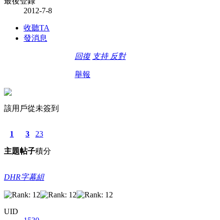
最後登錄
2012-7-8
收聽TA
發消息
回復
支持
反對
舉報
該用戶從未簽到
1
3
23
主題
帖子
積分
DHR字幕組
UID