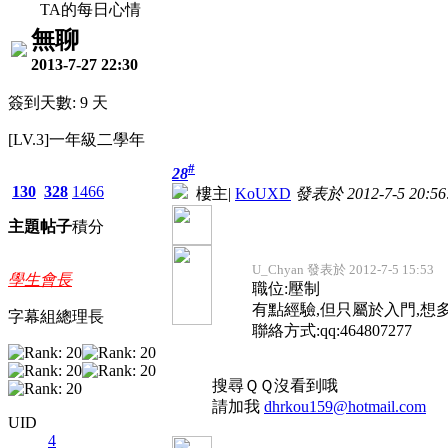
TA的每日心情
無聊
2013-7-27 22:30
簽到天數: 9 天
[LV.3]一年級二學年
#
28
130
328
1466
樓主
|
KoUXD
發表於 2012-7-5 20:56
主題
帖子
積分
U_Chyan 發表於 2012-7-5 15:53
學生會長
職位:壓制
有點經驗,但只屬於入門,想
字幕組總理長
聯絡方式:qq:464807277
搜尋ＱＱ沒看到哦
請加我
dhrkou159@hotmail.com
UID
4