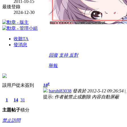
2011-10-15
最後登錄
2024-12-30
收聽TA
發消息
回復
支持
反對
舉報
#
該用戶從未簽到
18
haruhi83038
發表於 2012-5-12 09:26:54
|
提示:
作者被禁止或刪除 內容自動屏蔽
1
14
31
主題
帖子
積分
禁止訪問