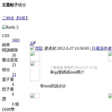
主題
帖子
積分
二科生【H班】
UID
1601
#
23
精華
澄廷
發表於 2012-5-27 13:54:05
|
只看該作者
閱讀權限
20
魔法資質
23
二氧化碳 發表於 2012-5-27 12:06
積分
有qq號碼或msn嗎??
23
靈子量
0
有msn的說@@
想子量
0
讚
0 個
DHR幣