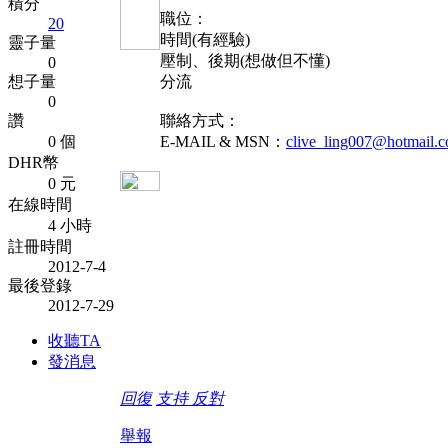
積分
職位：
20
時間(有經驗)
靈子量
壓制、後期(想做但不懂)
0
想子量
分流
0
讚
聯絡方式：
0 個
E-MAIL & MSN：
clive_ling007@hotmail.
DHR幣
0 元
在線時間
4 小時
註冊時間
2012-7-4
最後登錄
2012-7-29
收聽TA
發消息
回復
支持
反對
舉報