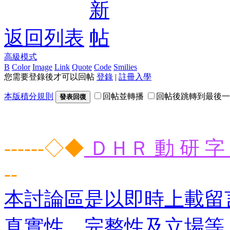
返回列表
高級模式
B
Color
Image
Link
Quote
Code
Smilies
您需要登錄後才可以回帖
登錄
|
註冊入學
本版積分規則
回帖並轉播
回帖後跳轉到最後一
發表回復
------◇◆
ＤＨＲ 動 研 字 
--
本討論區是以即時上載留
真實性、完整性及立場等