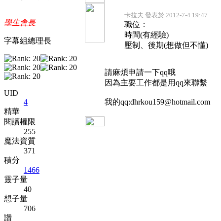
卡拉夫 發表於 2012-7-4 19:47
學生會長
職位：
時間(有經驗)
字幕組總理長
壓制、後期(想做但不懂)
請麻煩申請一下qq哦
因為主要工作都是用qq來聯繫
UID
4
我的qq:dhrkou159@hotmail.com
精華
閱讀權限
255
魔法資質
371
積分
1466
靈子量
40
想子量
706
讚