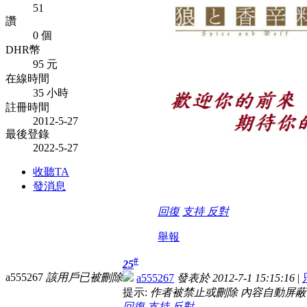
51
讚
0 個
DHR幣
95 元
在線時間
35 小時
註冊時間
2012-5-27
最後登錄
2022-5-27
收聽TA
發消息
回復
支持
反對
舉報
#
25
a555267
該用戶已被刪除
a555267
發表於 2012-7-1 15:15:16
|
提示:
作者被禁止或刪除 內容自動屏蔽
回復
支持
反對