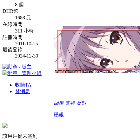
8 個
DHR幣
1688 元
在線時間
311 小時
註冊時間
2011-10-15
最後登錄
2024-12-30
收聽TA
發消息
回復
支持
反對
舉報
該用戶從未簽到