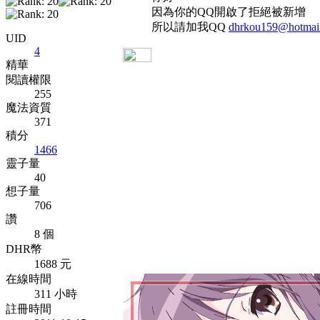
因為你的QQ開啟了拒絕被新增
所以請加我QQ
dhrkou159@hotmai
UID
4
精華
閱讀權限
255
魔法資質
371
積分
1466
靈子量
40
想子量
706
讚
8 個
DHR幣
1688 元
在線時間
311 小時
註冊時間