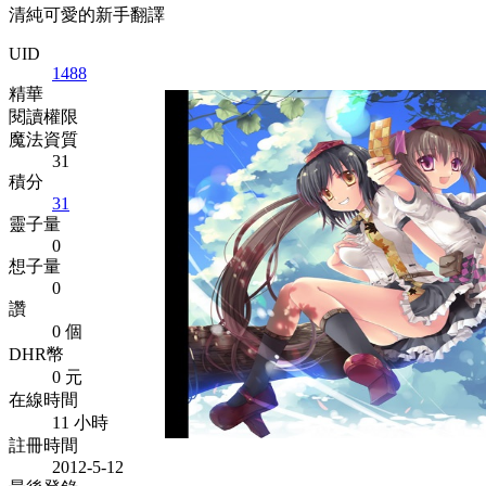
清純可愛的新手翻譯
UID
1488
精華
閱讀權限
魔法資質
31
積分
31
靈子量
0
想子量
0
讚
0 個
DHR幣
0 元
在線時間
11 小時
註冊時間
2012-5-12