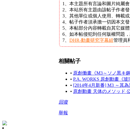
1、本主題所有言論和圖片純屬
2、本站所有主題由該帖子作者
3、其他單位或個人使用、轉載
4、帖子作者須承擔一切因本文
5、本帖部分內容轉載自其它媒
6、如本帖侵犯到任何版權問題
7、
DHR-動畫研究字幕組
管理員
相關帖子
•
原創働畫《M3～ソノ黒キ
•
P.A. WORKS 原創動畫《
•
[2014年4月新番] M3 ～其為黑
•
原創動畫 天体のメソッド 
回復
舉報