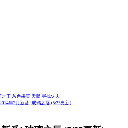
彈之王
灰色果實
天體
尋找失去
[2014年7月新番] 玻璃之唇 (5/25更新)