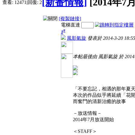
[新番情報]
[2014年7
查看:
12471
|
回復:
2
[複製鏈接]
電梯直達
#
1
風影氣旋
發表於 2014-3-20 18:55
本帖最後由 風影氣旋 於 2014-5-
「不要忘記，相遇的那年夏天
本次的作品似乎將延續「花開
而奮鬥的清新治癒的故事
－放送情報－
2014年7月放送開始
＜STAFF＞