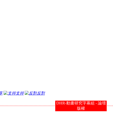
享
支持
反對
DHR-動畫研究字幕組 - 論壇
版權