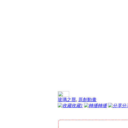
玻璃之唇
,
原創動畫
收藏
1
轉播
分