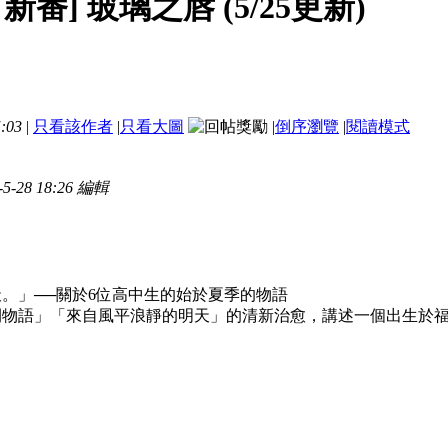
月新番] 玻璃之唇 (5/25更新)
:03
|
只看該作者
|
只看大圖
|
倒序瀏覽
|
閱讀模式
28 18:26 編輯
。」──關於6位高中生的始於夏季的物語
物語」「來自風平浪靜的明天」的清新治愈，講述一個出生於福