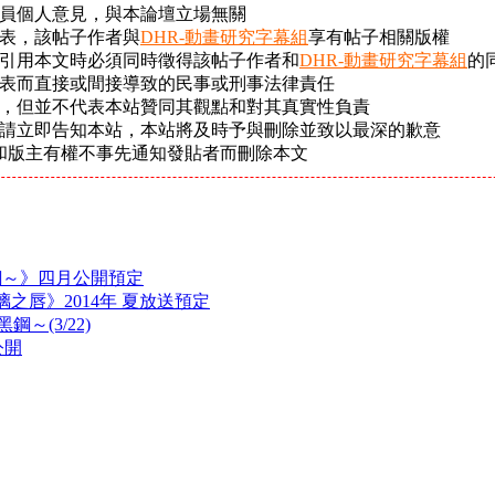
會員個人意見，與本論壇立場無關
發表，該帖子作者與
DHR-動畫研究字幕組
享有帖子相關版權
或引用本文時必須同時徵得該帖子作者和
DHR-動畫研究字幕組
的
發表而直接或間接導致的民事或刑事法律責任
體，但並不代表本站贊同其觀點和對其真實性負責
，請立即告知本站，本站將及時予與刪除並致以最深的歉意
和版主有權不事先通知發貼者而刪除本文
鋼～》四月公開預定
玻璃之唇》2014年 夏放送預定
鋼～(3/22)
公開