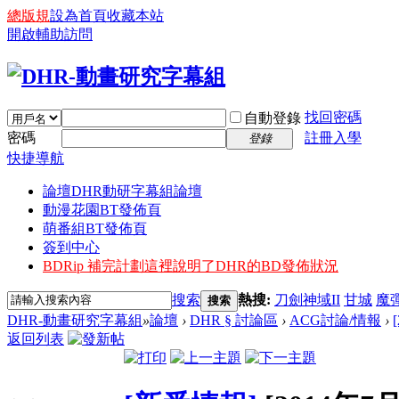
總版規
設為首頁
收藏本站
開啟輔助訪問
找回密碼
自動登錄
密碼
註冊入學
登錄
快捷導航
論壇
DHR動研字幕組論壇
動漫花園BT發佈頁
萌番組BT發佈頁
簽到中心
BDRip 補完計劃
這裡說明了DHR的BD發佈狀況
搜索
熱搜:
刀劍神域II
甘城
魔
搜索
DHR-動畫研究字幕組
»
論壇
›
DHR § 討論區
›
ACG討論/情報
›
返回列表