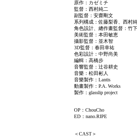
原作：カゼミチ
監督：西村純二
副監督：安齋剛文
系列構成：佐藤梨香、西村
角色設計、總作畫監督：竹
美術監督：本田敏恵
攝影監督：並木智
3D監督：春田幸祐
色彩設計：中野尚美
編輯：高橋步
音響監督：辻谷耕史
音樂：松田彬人
音樂製作：Lantis
動畫製作：P.A. Works
製作：glasslip project
OP：ChouCho
ED：nano.RIPE
＜CAST＞