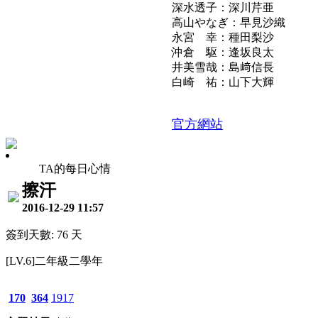
深水透子：深川芹亜
高山やなぎ：早見沙織
永宮 幸：種田梨沙
沖倉 駆：逢坂良太
井美雪哉：島﨑信長
白崎 祐：山下大輝
官方網站
TA的每日心情
擦汗
2016-12-29 11:57
簽到天數: 76 天
[LV.6]二年級二學年
170
364
1917