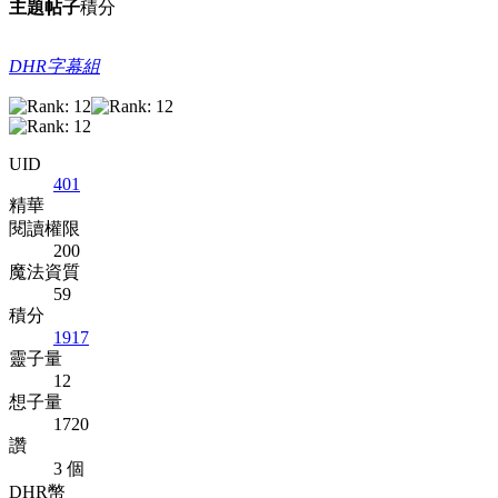
主題
帖子
積分
DHR字幕組
UID
401
精華
閱讀權限
200
魔法資質
59
積分
1917
靈子量
12
想子量
1720
讚
3 個
DHR幣