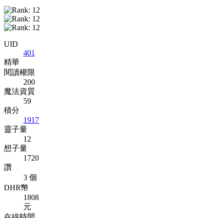
UID
401
精華
閱讀權限
200
魔法資質
59
積分
1917
靈子量
12
想子量
1720
讚
3 個
DHR幣
1808
元
在線時間