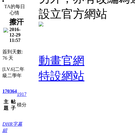
TA的每日
設立官方網站
心情
擦汗
2016-
12-29
11:57
簽到天數:
動畫官網
76 天
[LV.6]二年
特設網站
級二學年
170
364
1917
主
帖
積分
題
子
DHR字幕
組