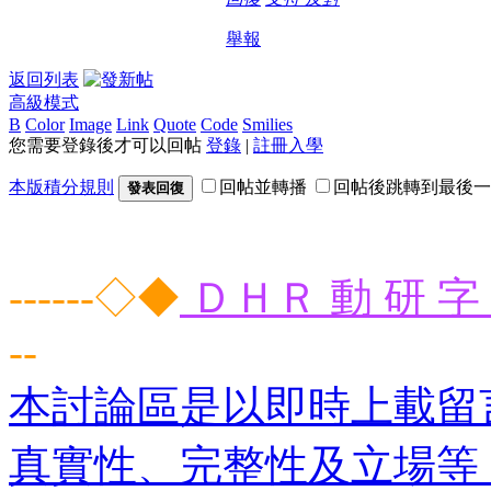
舉報
返回列表
高級模式
B
Color
Image
Link
Quote
Code
Smilies
您需要登錄後才可以回帖
登錄
|
註冊入學
本版積分規則
回帖並轉播
回帖後跳轉到最後一
發表回復
------◇◆
ＤＨＲ 動 研 字 
--
本討論區是以即時上載留
真實性、完整性及立場等