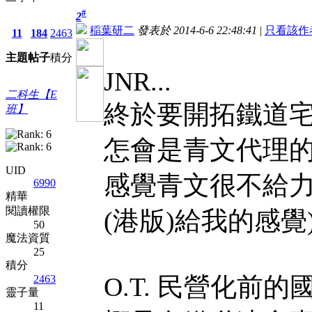
#
2
稲葉研二
發表於 2014-6-6 22:48:41
|
只看該作
11
184
2463
主題
帖子
積分
JNR...
二科生【E
終於要開拓鐵道宅
班】
怎會是青文代理的..
UID
感覺青文很不給力..
6990
精華
閱讀權限
(港版)給我的感覺
50
魔法資質
25
積分
O.T. 民營化前的國鐵
2463
靈子量
11