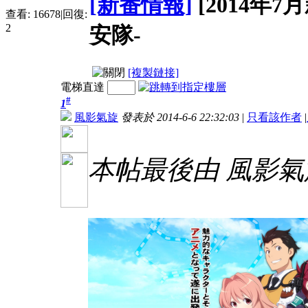
[新番情報]
[2014年7
查看:
16678
|
回復:
2
安隊-
[複製鏈接]
電梯直達
#
1
風影氣旋
發表於 2014-6-6 22:32:03
|
只看該作者
|
本帖最後由 風影氣旋 於 