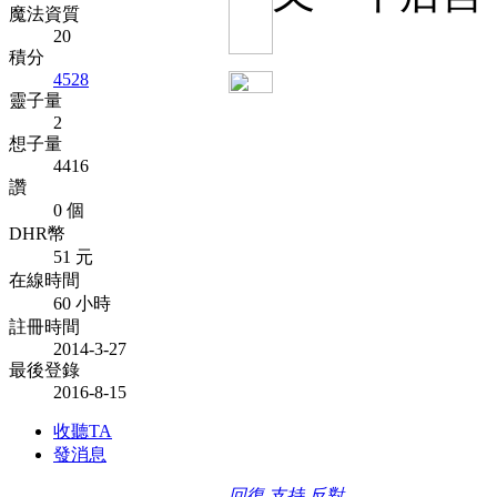
魔法資質
20
積分
4528
靈子量
2
想子量
4416
讚
0 個
DHR幣
51 元
在線時間
60 小時
註冊時間
2014-3-27
最後登錄
2016-8-15
收聽TA
發消息
回復
支持
反對