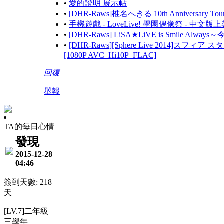
•
愛的證明 展示帖
•
[DHR-Raws]椎名へきる 10th Anniversary Tou
•
手機遊戲 - LoveLive! 學園偶像祭 - 中文版上
•
[DHR-Raws] LiSA★LiVE is Smile Alw
•
[DHR-Raws][Sphere Live 2014]スフ
[1080P AVC_Hi10P_FLAC]
回復
舉報
TA的每日心情
發現
2015-12-28
04:46
簽到天數: 218
天
[LV.7]二年級
三學年