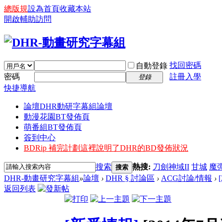
總版規
設為首頁
收藏本站
開啟輔助訪問
找回密碼
自動登錄
密碼
註冊入學
登錄
快捷導航
論壇
DHR動研字幕組論壇
動漫花園BT發佈頁
萌番組BT發佈頁
簽到中心
BDRip 補完計劃
這裡說明了DHR的BD發佈狀況
搜索
熱搜:
刀劍神域II
甘城
魔
搜索
DHR-動畫研究字幕組
»
論壇
›
DHR § 討論區
›
ACG討論/情報
›
返回列表