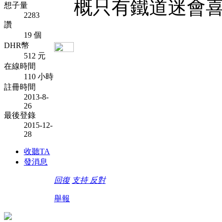
概只有鐵道迷會
想子量
2283
讚
19 個
DHR幣
512 元
在線時間
110 小時
註冊時間
2013-8-
26
最後登錄
2015-12-
28
收聽TA
發消息
回復
支持
反對
舉報