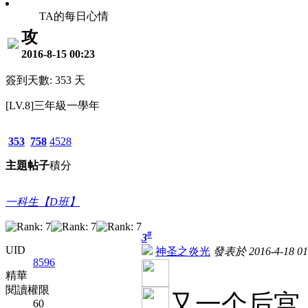
TA的每日心情
攻
2016-8-15 00:23
簽到天數: 353 天
[LV.8]三年級一學年
353
758
4528
主題
帖子
積分
一科生【D班】
#
3
UID
神圣之炎光
發表於 2016-4-18 01
8596
精華
閱讀權限
又一个后宫
60