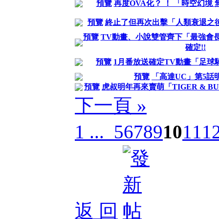
預覽
再度OVA化？ ！ 「時空幻境
預覽
終止了但再次出擊「人類衰退之
預覽
TV動畫、小說雙管齊下「最強會長
確定!!
預覽
1月番放送確定TV動畫「足球
預覽
「高達UC」第5話
預覽
虎叔明年再來賣萌「TIGER & 
下一頁 »
1 ...
5
6
7
8
9
10
11
1
返 回