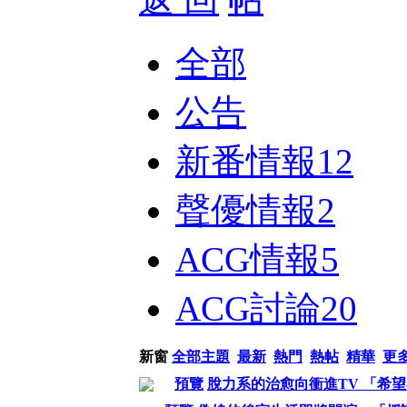
全部
公告
新番情報
12
聲優情報
2
ACG情報
5
ACG討論
20
新窗
全部主題
最新
熱門
熱帖
精華
更
預覽
脫力系的治愈向衝進TV 「希望