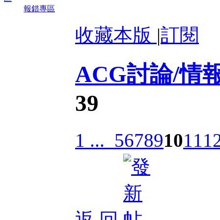
報錯專區
收藏本版
|
訂閱
ACG討論/情
39
1 ...
5
6
7
8
9
10
11
1
返 回