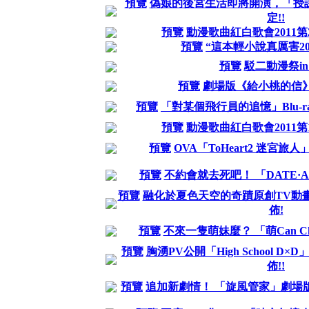
預覽
偽娘的後宮生活即將開演，「授課
定!!
預覽
動漫歌曲紅白歌會2011
預覽
“這本輕小說真厲害20
預覽
駁二動漫祭in
預覽
劇場版《給小桃的信
預覽
「對某個飛行員的追憶」Blu-r
預覽
動漫歌曲紅白歌會2011
預覽
OVA「ToHeart2 迷宮
預覽
不約會就去死吧！ 「DATE·A
預覽
融化於夏色天空的奇蹟原創TV動
佈!
預覽
不來一隻萌妹麼？ 「萌Can Cha
預覽
胸湧PV公開「High School 
佈!!
預覽
追加新劇情！ 「旋風管家」劇場版B