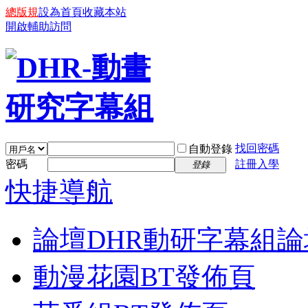
總版規
設為首頁
收藏本站
開啟輔助訪問
找回密碼
自動登錄
密碼
註冊入學
登錄
快捷導航
論壇
DHR動研字幕組論
動漫花園BT發佈頁