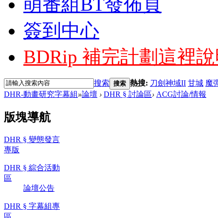
萌番組BT發佈頁
簽到中心
BDRip 補完計劃
這裡說
搜索
熱搜:
刀劍神域II
甘城
魔
搜索
DHR-動畫研究字幕組
»
論壇
›
DHR § 討論區
›
ACG討論/情報
版塊導航
DHR § 變態發言
專版
DHR § 綜合活動
區
論壇公告
DHR § 字幕組專
區