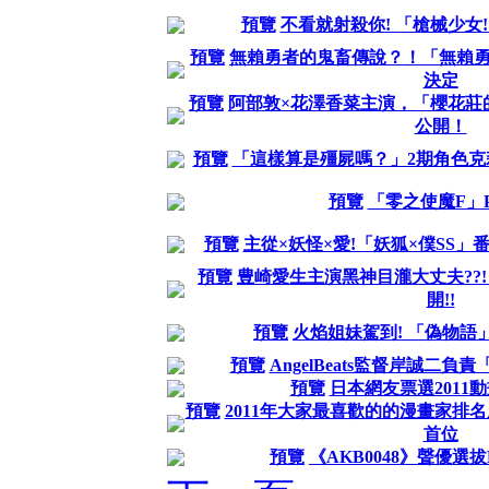
預覽
不看就射殺你! 「槍械少女
預覽
無賴勇者的鬼畜傳說？！「無賴勇
決定
預覽
阿部敦×花澤香菜主演，「櫻花莊的寵
公開！
預覽
「這樣算是殭屍嗎？」2期角色克
預覽
「零之使魔F」P
預覽
主從×妖怪×愛!「妖狐×僕SS」番
預覽
豊崎愛生主演黑神目瀧大丈夫??
開!!
預覽
火焰姐妹駕到! 「偽物語
預覽
AngelBeats監督岸誠二負
預覽
日本網友票選2011
預覽
2011年大家最喜歡的的漫畫家排
首位
預覽
《AKB0048》聲優選拔