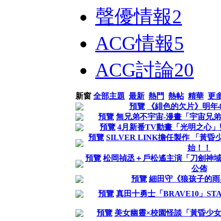
聲優情報
2
ACG情報
5
ACG討論
20
新窗
全部主題
最新
熱門
熱帖
精華
更
預覽
《緋色的欠片》明年
預覽
無兄弟不宇宙-漫畫「宇宙兄弟
預覽
4月新番TV動畫「光明之心
預覽
SILVER LINK擔任製作 「黃
始！！
預覽
松岡禎丞＋戶松遙主演「刀劍神域」
公佈
預覽
細田守《狼孩子的雨
預覽
真田十勇士「BRAVE10」ST
預覽
美女幽靈×校園怪談「黃昏少女