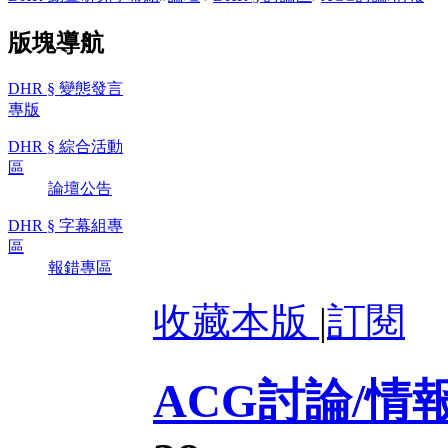
版塊導航
DHR § 變態發言
專版
DHR § 綜合活動
區
論壇公告
DHR § 字幕組專
區
報錯專區
收藏本版
|
訂閱
ACG討論/情