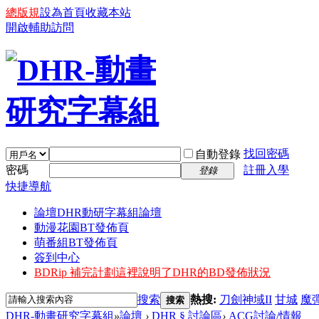
總版規
設為首頁
收藏本站
開啟輔助訪問
找回密碼
自動登錄
密碼
註冊入學
登錄
快捷導航
論壇
DHR動研字幕組論壇
動漫花園BT發佈頁
萌番組BT發佈頁
簽到中心
BDRip 補完計劃
這裡說明了DHR的BD發佈狀況
搜索
熱搜:
刀劍神域II
甘城
魔
搜索
DHR-動畫研究字幕組
»
論壇
›
DHR § 討論區
›
ACG討論/情報