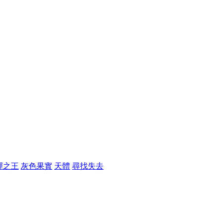
彈之王
灰色果實
天體
尋找失去