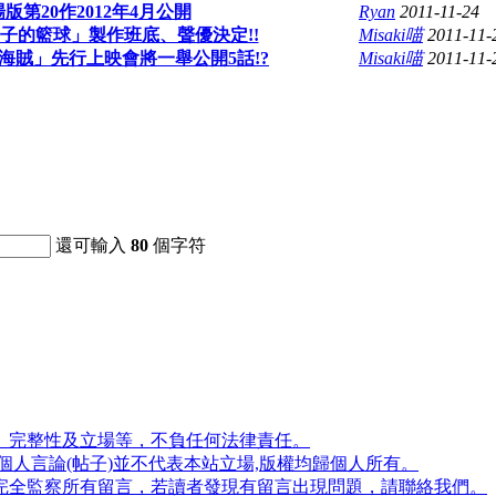
版第20作2012年4月公開
Ryan
2011-11-24
子的籃球」製作班底、聲優決定!!
Misaki喵
2011-11-
海賊」先行上映會將一舉公開5話!?
Misaki喵
2011-11-
還可輸入
80
個字符
、完整性及立場等，不負任何法律責任。
人言論(帖子)並不代表本站立場,版權均歸個人所有。
完全監察所有留言，若讀者發現有留言出現問題，請聯絡我們。