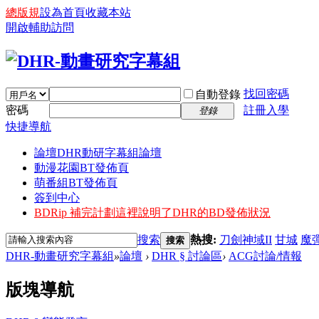
總版規
設為首頁
收藏本站
開啟輔助訪問
找回密碼
自動登錄
密碼
註冊入學
登錄
快捷導航
論壇
DHR動研字幕組論壇
動漫花園BT發佈頁
萌番組BT發佈頁
簽到中心
BDRip 補完計劃
這裡說明了DHR的BD發佈狀況
搜索
熱搜:
刀劍神域II
甘城
魔
搜索
DHR-動畫研究字幕組
»
論壇
›
DHR § 討論區
›
ACG討論/情報
版塊導航