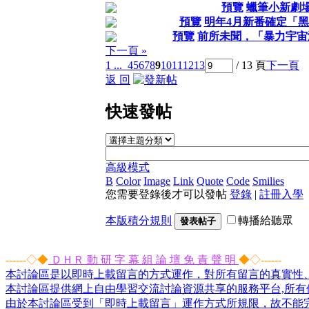
預覽
蠟筆小新劇場
預覽
明年4月新番確定「黑
預覽
前所未聞，「暴力宇宙
下一頁 »
1 ...
4
5
6
7
8
9
10
11
12
13
/ 13 頁
下一頁
返 回
快速發帖
高級模式
B
Color
Image
Link
Quote
Code
Smilies
您需要登錄後才可以發帖
登錄
|
註冊入學
本版積分規則
轉播給聽眾
發表帖子
------◇◆
ＤＨＲ 動 研 字 幕 組 論 壇 免 責 聲 明
◆◇------
本討論區是以即時上載留言的方式運作，對所有留言的真實性
本討論區提供網上自由學習交流討論資源共享的服務平台,所有個
由於本討論區受到「即時上載留言」運作方式所規限，故不能