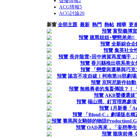
聲優情報
2
ACG情報
5
ACG討論
20
新窗
全部主題
最新
熱門
熱帖
精華
更
預覽
富堅義博
預覽
腹黑姐姐+變態弟弟!
預覽
全新綜合企
預覽
集英社女性漫
預覽
長井龍雪×田中將賀再度攜手，
預覽
香川縣推出萌系美女
預覽
「戀愛與選舉與巧克力
預覽
謠言不攻自破！柯南第16部劇場
預覽
京阿尼新作始動
預覽
無賴勇者的鬼畜傳說？！
預覽
AKB聲優選
預覽
福山潤、釘宮理惠參演
預覽
1月新番「An
預覽
「Blood-C」劇場版名稱正式決
預覽
賽馬與女騎師的物語ProductionI
預覽
OAD再來，「妄想學生
預覽
龍珠前傳