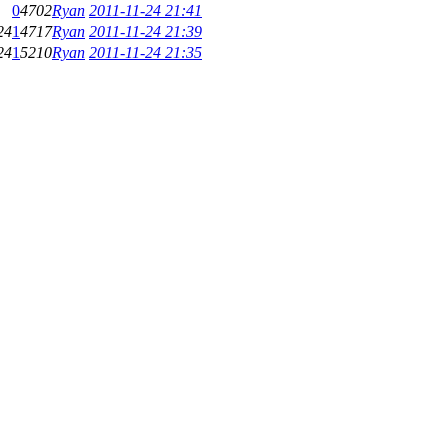
0
4702
Ryan
2011-11-24 21:41
24
1
4717
Ryan
2011-11-24 21:39
24
1
5210
Ryan
2011-11-24 21:35