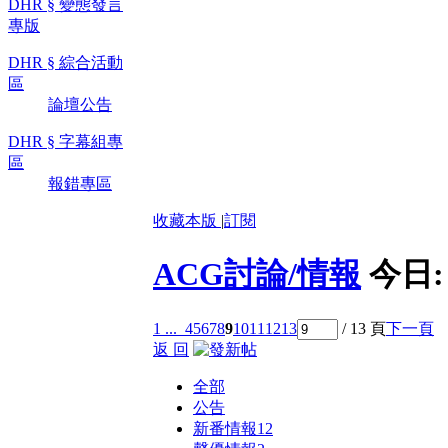
DHR § 變態發言
專版
DHR § 綜合活動
區
論壇公告
DHR § 字幕組專
區
報錯專區
收藏本版
|
訂閱
ACG討論/情報
今日
1 ...
4
5
6
7
8
9
10
11
12
13
/ 13 頁
下一頁
返 回
全部
公告
新番情報
12