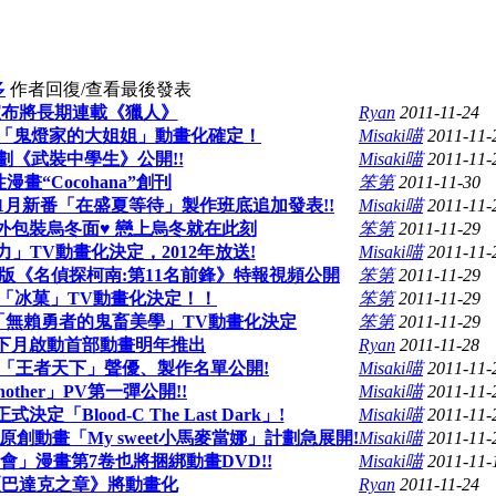
多
作者
回復/查看
最後發表
宣布將長期連載《獵人》
Ryan
2011-11-24
! 「鬼燈家的大姐姐」動畫化確定！
Misaki喵
2011-11-
劃《武裝中學生》公開!!
Misaki喵
2011-11-
畫“Cocohana”創刊
笨第
2011-11-30
1月新番「在盛夏等待」製作班底追加發表!!
Misaki喵
2011-11-
外包裝烏冬面♥ 戀上烏冬就在此刻
笨第
2011-11-29
」TV動畫化決定，2012年放送!
Misaki喵
2011-11-
版《名偵探柯南:第11名前鋒》特報視頻公開
笨第
2011-11-29
「冰菓」TV動畫化決定！！
笨第
2011-11-29
「無賴勇者的鬼畜美學」TV動畫化決定
笨第
2011-11-29
拔下月啟動首部動畫明年推出
Ryan
2011-11-28
「王者天下」聲優、製作名單公開!
Misaki喵
2011-11-
other」PV第一彈公開!!
Misaki喵
2011-11-
定「Blood-C The Last Dark」!
Misaki喵
2011-11-
.G原創動畫「My sweet小馬麥當娜」計劃急展開!
Misaki喵
2011-11-
會」漫畫第7卷也將捆綁動畫DVD!!
Misaki喵
2011-11-
《巴達克之章》將動畫化
Ryan
2011-11-24