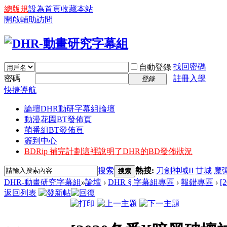
總版規
設為首頁
收藏本站
開啟輔助訪問
找回密碼
自動登錄
密碼
註冊入學
登錄
快捷導航
論壇
DHR動研字幕組論壇
動漫花園BT發佈頁
萌番組BT發佈頁
簽到中心
BDRip 補完計劃
這裡說明了DHR的BD發佈狀況
搜索
熱搜:
刀劍神域II
甘城
魔
搜索
DHR-動畫研究字幕組
»
論壇
›
DHR § 字幕組專區
›
報錯專區
›
[
返回列表