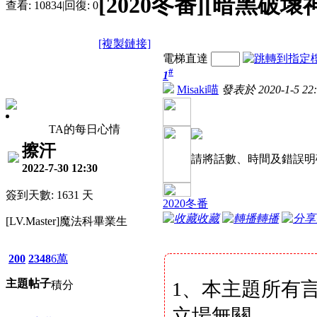
[2020冬番][暗黑破
查看:
10834
|
回復:
0
[複製鏈接]
電梯直達
#
1
Misaki喵
發表於 2020-1-5 22:
TA的每日心情
擦汗
請將話數、時間及錯誤明
2022-7-30 12:30
簽到天數: 1631 天
2020冬番
收藏
轉播
[LV.Master]魔法科畢業生
200
2348
6萬
主題
帖子
1、本主題所有
積分
立場無關