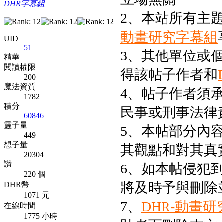
DHR字幕組
2、本站所有主
動畫研究字幕組
UID
51
3、其他單位或
精華
閱讀權限
得該帖子作者和
200
魔法資質
4、帖子作者須
1782
積分
民事或刑事法律
60846
靈子量
5、本帖部分內
449
想子量
其觀點和對其真
20304
讚
6、如本帖侵犯
220 個
將及時予與刪除
DHR幣
1071 元
7、
DHR-動畫
在線時間
1775 小時