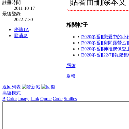
貼者而刪除本文
註冊時間
2011-10-17
最後登錄
2022-7-30
相關帖子
收聽TA
發消息
•
[2020冬番][戀愛中的小
•
[2020冬番][房間露營△
•
[2020冬番][神推偶
•
[2020冬番][22/7][報錯
回復
舉報
返回列表
高級模式
B
Color
Image
Link
Quote
Code
Smilies