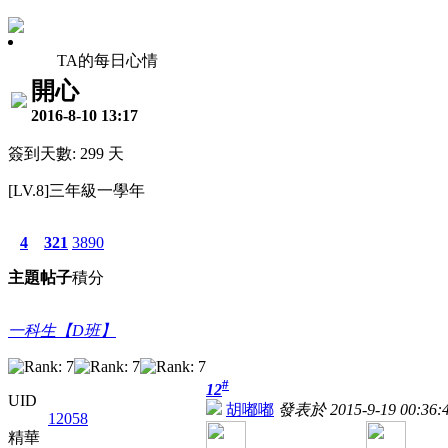
TA的每日心情
開心
2016-8-10 13:17
簽到天數: 299 天
[LV.8]三年級一學年
4
321
3890
主題
帖子
積分
一科生【D班】
#
12
UID
胡嘟嘟
發表於 2015-9-19 00:36:
12058
精華