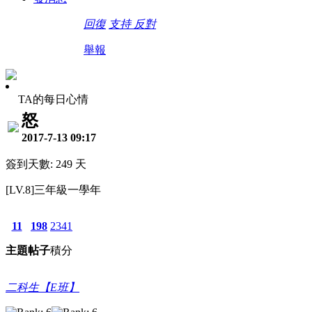
回復
支持
反對
舉報
TA的每日心情
怒
2017-7-13 09:17
簽到天數: 249 天
[LV.8]三年級一學年
11
198
2341
主題
帖子
積分
二科生【E班】