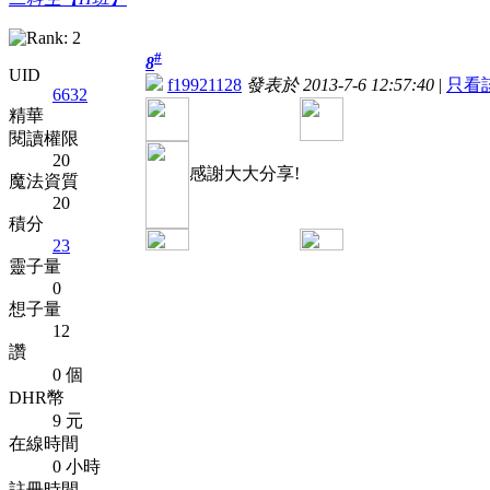
#
8
UID
f19921128
發表於 2013-7-6 12:57:40
|
只看
6632
精華
閱讀權限
20
感謝大大分享!
魔法資質
20
積分
23
靈子量
0
想子量
12
讚
0 個
DHR幣
9 元
在線時間
0 小時
註冊時間