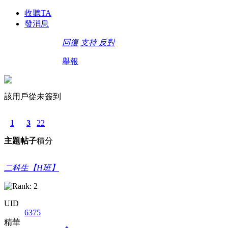
收聽TA
發消息
回復
支持
反對
舉報
該用戶從未簽到
1
3
22
主題
帖子
積分
二科生【H班】
UID
6375
精華