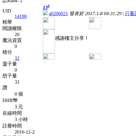
#
13
UID
a0206021
發表於 2017-1-8 04:31:29
|
只看
14190
精華
閱讀權限
20
感謝樓主分享！
魔法資質
0
積分
32
靈子量
0
想子量
32
讚
0 個
DHR幣
3 元
在線時間
3 小時
註冊時間
2016-12-2