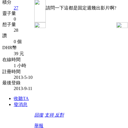
積分
27
請問一下這都是固定週幾出影片啊?
靈子量
0
想子量
28
讚
0 個
DHR幣
39 元
在線時間
1 小時
註冊時間
2013-5-10
最後登錄
2013-9-11
收聽TA
發消息
回復
支持
反對
舉報