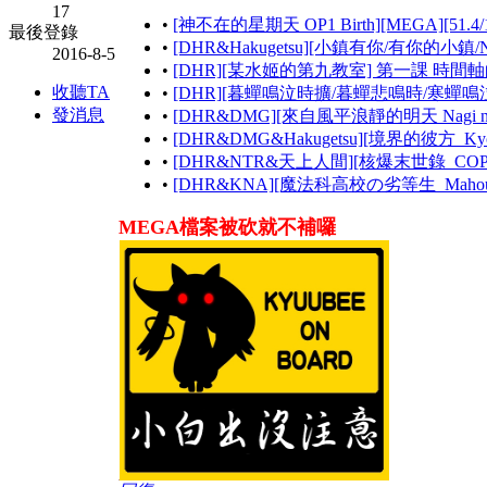
17
•
[神不在的星期天 OP1 Birth][MEGA][51.4/
最後登錄
•
[DHR&Hakugetsu][小鎮有你/有你的小鎮/NT
2016-8-5
•
[DHR][某水姬的第九教室] 第一課 時間
收聽TA
•
[DHR][暮蟬鳴泣時擴/暮蟬悲鳴時/寒蟬鳴泣時/兩
發消息
•
[DHR&DMG][來自風平浪靜的明天 Nagi no As
•
[DHR&DMG&Hakugetsu][境界的彼方_Kyouka
•
[DHR&NTR&天上人間][核爆末世錄_COPPELI
•
[DHR&KNA][魔法科高校の劣等生_Mahouka Kou
MEGA檔案被砍就不補囉