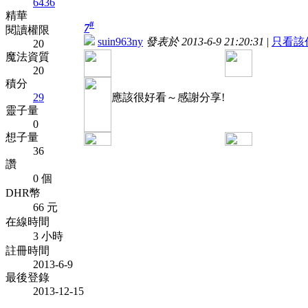
6436
精華
#
7
閱讀權限
suin963ny
發表於 2013-6-9 21:20:31
|
只看該
20
魔法資質
20
積分
29
應該很好看～感謝分享!
靈子量
0
想子量
36
讚
0 個
DHR幣
66 元
在線時間
3 小時
註冊時間
2013-6-9
最後登錄
2013-12-15