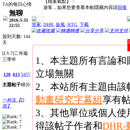
【檔案載點】：
TA的每日心情
遊客，如果您要查看本帖隱藏內容請
回復
無聊
2016-5-31
管家
,
DHR
,
旋風
,
HTG
,
下載
22:55
收藏
轉播
分享
支持
簽到天數: 144
天
[LV.7]二年級
1、本主題所有言論和
三學年
立場無關
120
613
5457
2、本站所有主題由該
主題
帖子
積分
動畫研究字幕組
享有
一科生【D
班】
3、其他單位或個人使
得該帖子作者和
DHR