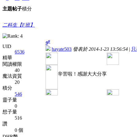
主題
帖子
積分
二科生【F班】
#
9
UID
hayate503
發表於 2014-1-23 13:56:54
|
只
6536
精華
閱讀權限
40
辛苦啦！感謝大大分享
魔法資質
20
積分
546
靈子量
0
想子量
516
讚
0 個
DHR幣