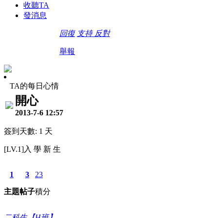
收聽TA
發消息
回復
支持
反對
舉報
TA的每日心情
開心
2013-7-6 12:57
簽到天數: 1 天
[LV.1]入 學 新 生
1
3
23
主題
帖子
積分
二科生【H班】