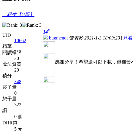
二科生【G班】
#
14
UID
bugmenot
發表於 2021-1-3 18:09:23
|
只看
10662
精華
閱讀權限
30
感謝分享！希望還可以下載，但機會
魔法資質
20
積分
348
靈子量
0
想子量
322
讚
0 個
DHR幣
5 元