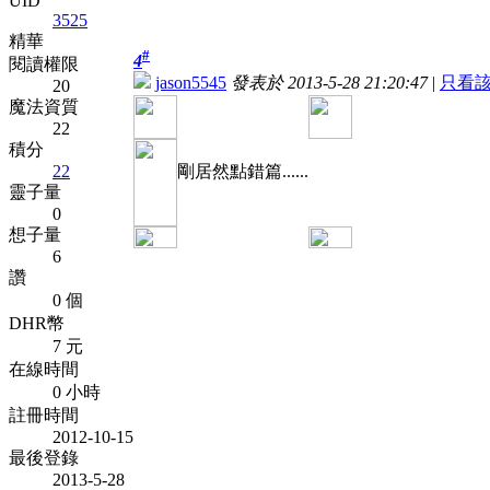
UID
3525
精華
#
4
閱讀權限
jason5545
發表於 2013-5-28 21:20:47
|
只看
20
魔法資質
22
積分
22
剛居然點錯篇......
靈子量
0
想子量
6
讚
0 個
DHR幣
7 元
在線時間
0 小時
註冊時間
2012-10-15
最後登錄
2013-5-28