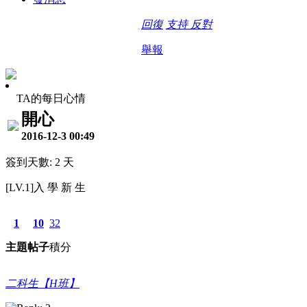
回復
支持
反對
舉報
TA的每日心情
開心
2016-12-3 00:49
簽到天數: 2 天
[LV.1]入 學 新 生
1
10
32
主題
帖子
積分
二科生【H班】