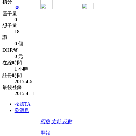
積分
38
靈子量
0
想子量
18
讚
0 個
DHR幣
0 元
在線時間
1 小時
註冊時間
2015-4-6
最後登錄
2015-4-11
收聽TA
發消息
回復
支持
反對
舉報