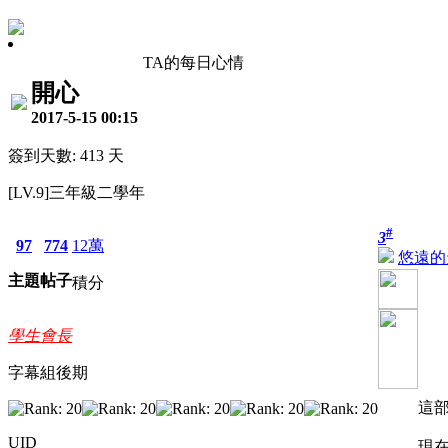
TA的每日心情
開心
2017-5-15 00:15
簽到天數: 413 天
[LV.9]三年級二學年
#
3
97
774
12萬
悠遠的
主題
帖子
積分
學生會長
字幕組後期
這
UID
現