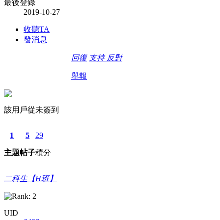
最後登錄
2019-10-27
收聽TA
發消息
回復
支持
反對
舉報
該用戶從未簽到
1
5
29
主題
帖子
積分
二科生【H班】
UID