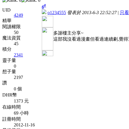
#
6
UID
o1234555
發表於 2013-6-3 22:52:27
|
只看
4249
精華
閱讀權限
50
多謝樓主分享~
魔法資質
這部我沒看過漫畫但看過連續劇,覺得
45
積分
2341
靈子量
0
想子量
2197
讚
0 個
DHR幣
1373 元
在線時間
69 小時
註冊時間
2012-11-16