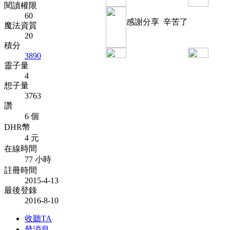
閱讀權限
60
感謝分享 辛苦了
魔法資質
20
積分
3890
靈子量
4
想子量
3763
讚
6 個
DHR幣
4 元
在線時間
77 小時
註冊時間
2015-4-13
最後登錄
2016-8-10
收聽TA
發消息