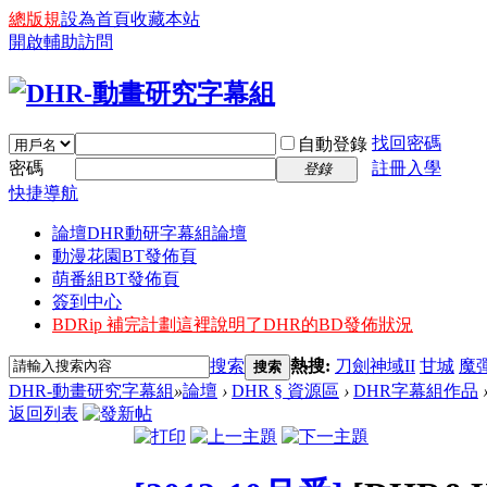
總版規
設為首頁
收藏本站
開啟輔助訪問
找回密碼
自動登錄
密碼
註冊入學
登錄
快捷導航
論壇
DHR動研字幕組論壇
動漫花園BT發佈頁
萌番組BT發佈頁
簽到中心
BDRip 補完計劃
這裡說明了DHR的BD發佈狀況
搜索
熱搜:
刀劍神域II
甘城
魔
搜索
DHR-動畫研究字幕組
»
論壇
›
DHR § 資源區
›
DHR字幕組作品
返回列表