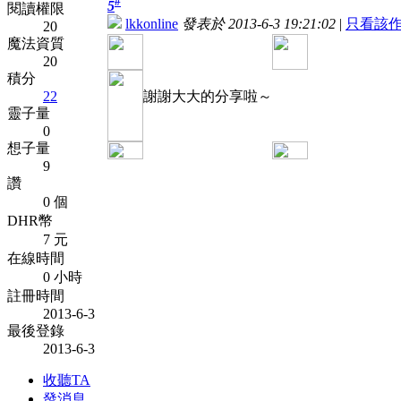
#
5
閱讀權限
lkkonline
發表於 2013-6-3 19:21:02
|
只看該
20
魔法資質
20
積分
22
謝謝大大的分享啦～
靈子量
0
想子量
9
讚
0 個
DHR幣
7 元
在線時間
0 小時
註冊時間
2013-6-3
最後登錄
2013-6-3
收聽TA
發消息