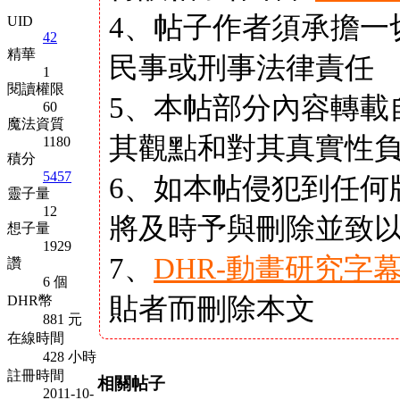
4、帖子作者須承擔一
UID
42
精華
民事或刑事法律責任
1
閱讀權限
5、本帖部分內容轉載
60
魔法資質
其觀點和對其真實性
1180
積分
5457
6、如本帖侵犯到任何
靈子量
12
將及時予與刪除並致
想子量
1929
7、
DHR-動畫研究字
讚
6 個
貼者而刪除本文
DHR幣
881 元
在線時間
428 小時
註冊時間
相關帖子
2011-10-