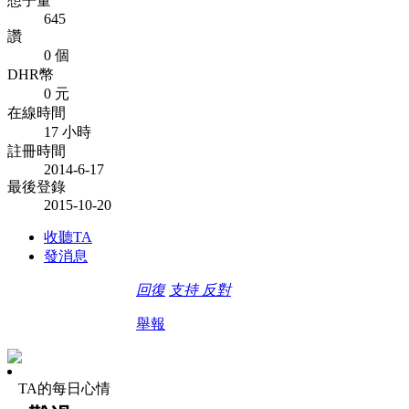
想子量
645
讚
0 個
DHR幣
0 元
在線時間
17 小時
註冊時間
2014-6-17
最後登錄
2015-10-20
收聽TA
發消息
回復
支持
反對
舉報
TA的每日心情