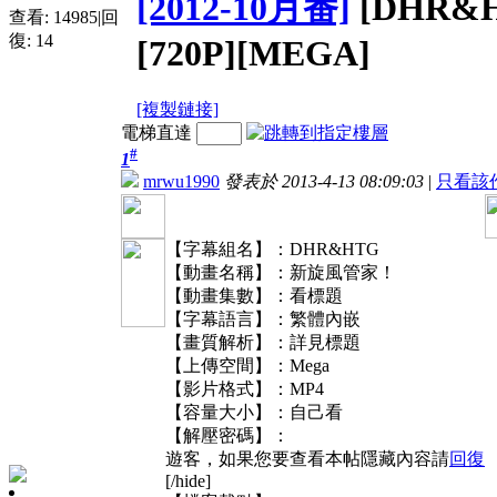
[2012-10月番]
[DHR&
查看:
14985
|
回
復:
14
[720P][MEGA]
[複製鏈接]
電梯直達
#
1
mrwu1990
發表於 2013-4-13 08:09:03
|
只看該
【字幕組名】：DHR&HTG
【動畫名稱】：新旋風管家！
【動畫集數】：看標題
【字幕語言】：繁體內嵌
【畫質解析】：詳見標題
【上傳空間】：Mega
【影片格式】：MP4
【容量大小】：自己看
【解壓密碼】：
遊客，如果您要查看本帖隱藏內容請
回復
[/hide]