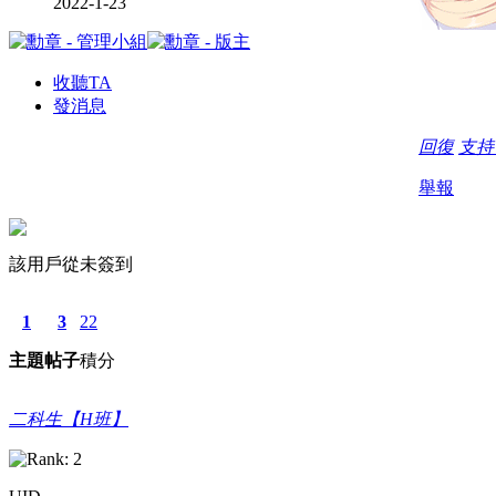
2022-1-23
收聽TA
發消息
回復
支
舉報
該用戶從未簽到
1
3
22
主題
帖子
積分
二科生【H班】