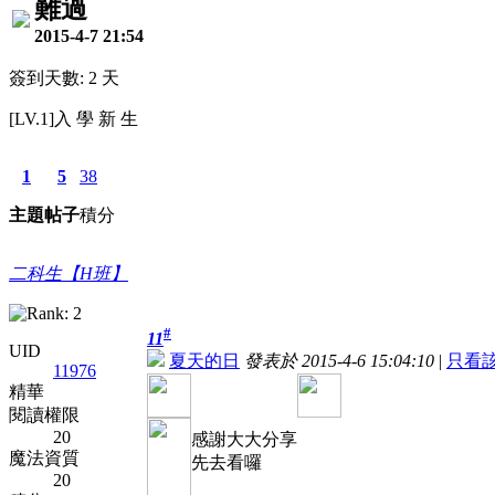
難過
2015-4-7 21:54
簽到天數: 2 天
[LV.1]入 學 新 生
1
5
38
主題
帖子
積分
二科生【H班】
#
11
UID
夏天的日
發表於 2015-4-6 15:04:10
|
只看
11976
精華
閱讀權限
20
感謝大大分享
魔法資質
先去看囉
20