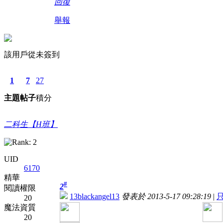
回復
舉報
該用戶從未簽到
1
7
27
主題
帖子
積分
二科生【H班】
UID
6170
精華
#
2
閱讀權限
13blackangel13
發表於 2013-5-17 09:28:19
|
20
魔法資質
20