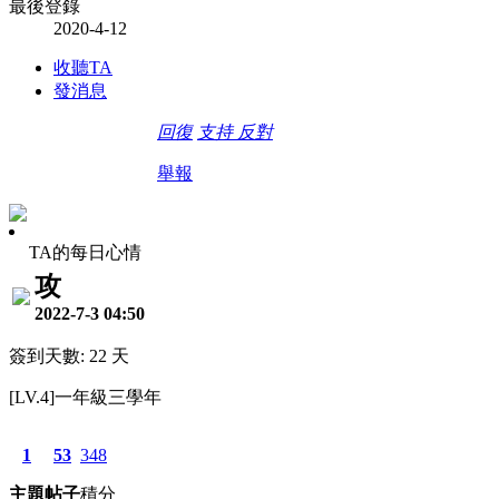
最後登錄
2020-4-12
收聽TA
發消息
回復
支持
反對
舉報
TA的每日心情
攻
2022-7-3 04:50
簽到天數: 22 天
[LV.4]一年級三學年
1
53
348
主題
帖子
積分