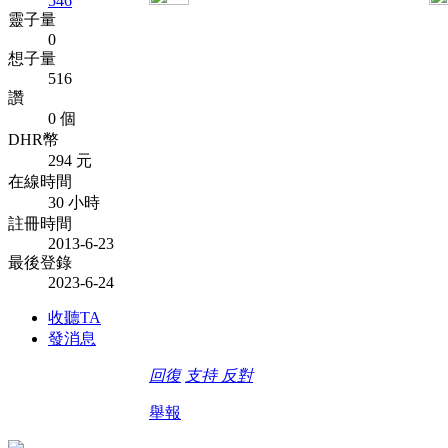
546
靈子量
0
想子量
516
讚
0 個
DHR幣
294 元
在線時間
30 小時
註冊時間
2013-6-23
最後登錄
2023-6-24
收聽TA
發消息
回復
支持
反對
舉報