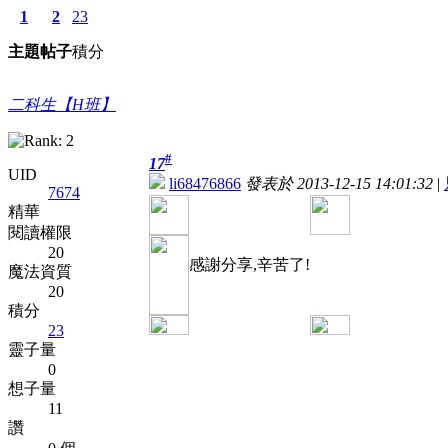
1
2
23
主題
帖子
積分
二科生【H班】
#
17
UID
li68476866
發表於 2013-12-15 14:01:32
|
7674
精華
閱讀權限
20
感謝分享,辛苦了!
魔法資質
20
積分
23
靈子量
0
想子量
11
讚