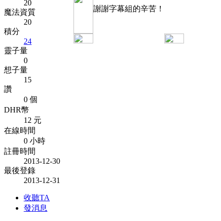
20
謝謝字幕組的辛苦！
魔法資質
20
積分
24
靈子量
0
想子量
15
讚
0 個
DHR幣
12 元
在線時間
0 小時
註冊時間
2013-12-30
最後登錄
2013-12-31
收聽TA
發消息