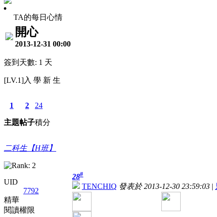
TA的每日心情
開心
2013-12-31 00:00
簽到天數: 1 天
[LV.1]入 學 新 生
1
2
24
主題
帖子
積分
二科生【H班】
#
28
UID
TENCHIQ
發表於 2013-12-30 23:59:03
|
7792
精華
閱讀權限