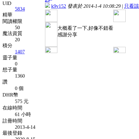
UID
k9v152
發表於 2014-1-4 10:08:29
|
只看該
5834
精華
閱讀權限
50
大概看了一下,好像不錯看
魔法資質
感謝分享
20
積分
1407
靈子量
0
想子量
1360
讚
0 個
DHR幣
575 元
在線時間
61 小時
註冊時間
2013-4-14
最後登錄