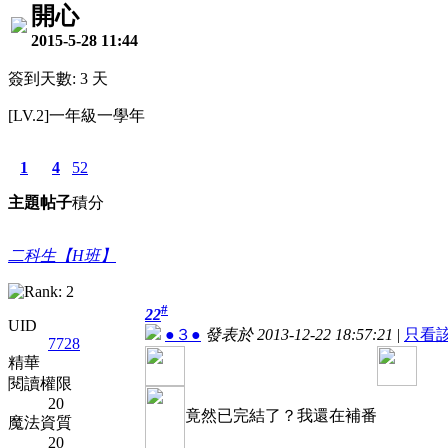
開心
2015-5-28 11:44
簽到天數: 3 天
[LV.2]一年級一學年
1
4
52
主題
帖子
積分
二科生【H班】
#
22
UID
●３●
發表於 2013-12-22 18:57:21
|
只看
7728
精華
閱讀權限
20
竟然已完結了？我還在補番
魔法資質
20