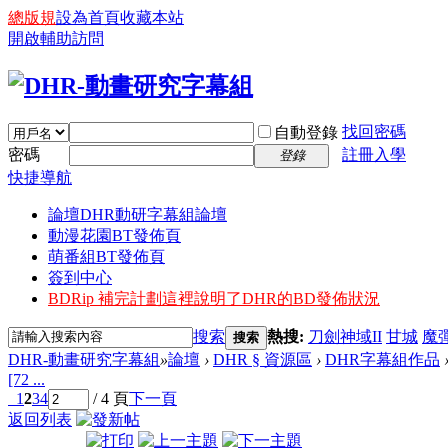
總版規
設為首頁
收藏本站
開啟輔助訪問
找回密碼
自動登錄
密碼
註冊入學
登錄
快捷導航
論壇
DHR動研字幕組論壇
動漫花園BT發佈頁
萌番組BT發佈頁
簽到中心
BDRip 補完計劃
這裡說明了DHR的BD發佈狀況
搜索
熱搜:
刀劍神域II
甘城
魔
搜索
DHR-動畫研究字幕組
»
論壇
›
DHR § 資源區
›
DHR字幕組作品
[72 ...
1
2
3
4
/ 4 頁
下一頁
返回列表