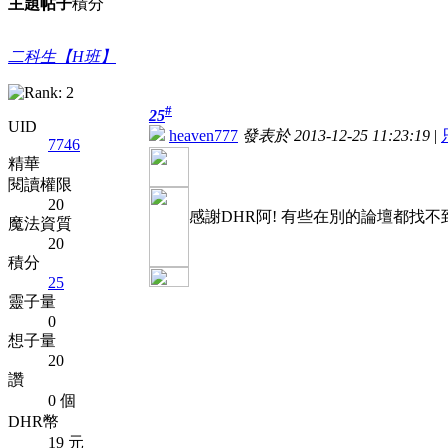
主題
帖子
積分
二科生【H班】
#
25
UID
heaven777
發表於 2013-12-25 11:23:19
|
7746
精華
閱讀權限
20
感謝DHR阿! 有些在別的論壇都找不
魔法資質
20
積分
25
靈子量
0
想子量
20
讚
0 個
DHR幣
19 元