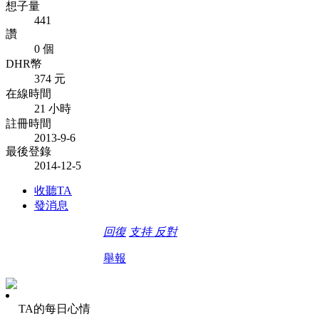
想子量
441
讚
0 個
DHR幣
374 元
在線時間
21 小時
註冊時間
2013-9-6
最後登錄
2014-12-5
收聽TA
發消息
回復
支持
反對
舉報
TA的每日心情