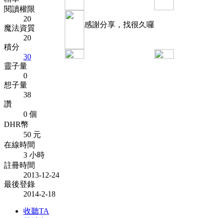
閱讀權限
20
感謝分享，找很久囉
魔法資質
20
積分
30
靈子量
0
想子量
38
讚
0 個
DHR幣
50 元
在線時間
3 小時
註冊時間
2013-12-24
最後登錄
2014-2-18
收聽TA