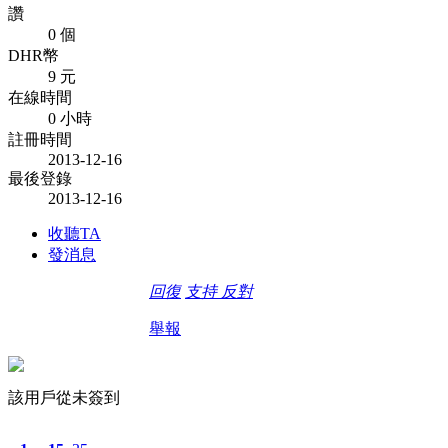
讚
0 個
DHR幣
9 元
在線時間
0 小時
註冊時間
2013-12-16
最後登錄
2013-12-16
收聽TA
發消息
回復
支持
反對
舉報
該用戶從未簽到