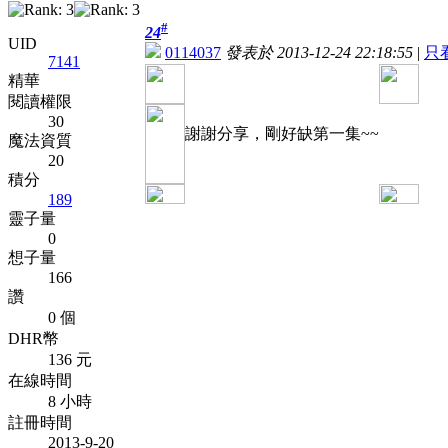
#
24
UID
0114037
發表於 2013-12-24 22:18:55
|
只
7141
精華
閱讀權限
30
謝謝分享，剛好缺第一集~~
魔法資質
20
積分
189
靈子量
0
想子量
166
讚
0 個
DHR幣
136 元
在線時間
8 小時
註冊時間
2013-9-20