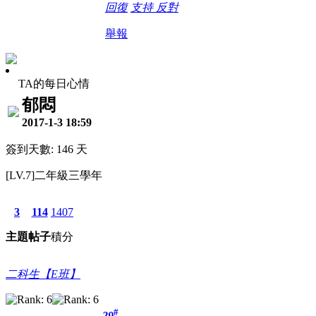
回復
支持
反對
舉報
TA的每日心情
郁悶
2017-1-3 18:59
簽到天數: 146 天
[LV.7]二年級三學年
3
114
1407
主題
帖子
積分
二科生【E班】
#
29