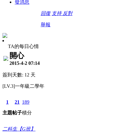
發消息
回復
支持
反對
舉報
TA的每日心情
開心
2015-4-2 07:14
簽到天數: 12 天
[LV.3]一年級二學年
1
21
189
主題
帖子
積分
二科生【G班】