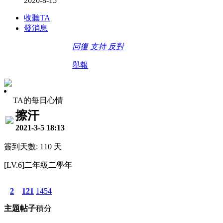
2020-8-15
收聽TA
發消息
回復
支持
反對
舉報
TA的每日心情
擦汗
2021-3-5 18:13
簽到天數: 110 天
[LV.6]二年級二學年
2
121
1454
主題
帖子
積分