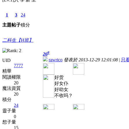
1
3
24
主題
帖子
積分
二科生【H班】
#
26
rawrico
發表於 2013-12-29 12:01:08
|
只
UID
7777
精華
閱讀權限
好货
20
好女仆
魔法資質
好幼女
20
不收吗？
積分
24
靈子量
0
想子量
15