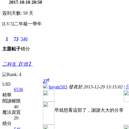
2017-10-10 20:50
簽到天數: 59 天
[LV.5]二年級一學年
1
73
546
主題
帖子
積分
二科生【F班】
#
27
UID
hayate503
發表於 2013-12-29 13:15:02
|
6536
精華
閱讀權限
40
早就想看這部了，謝謝大大的分享
魔法資質
20
積分