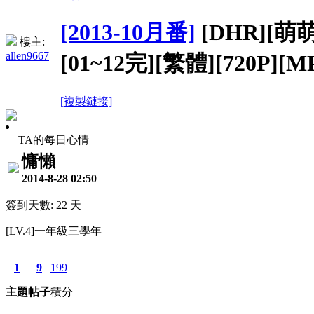
[2013-10月番]
[DHR][萌
樓主:
allen9667
[01~12完][繁體][720P][M
[複製鏈接]
TA的每日心情
慵懶
2014-8-28 02:50
簽到天數: 22 天
[LV.4]一年級三學年
1
9
199
主題
帖子
積分