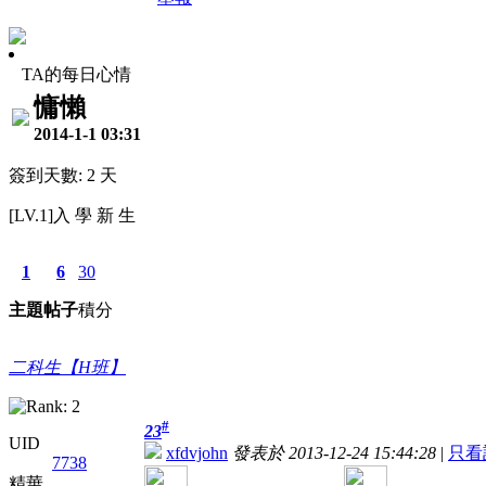
TA的每日心情
慵懶
2014-1-1 03:31
簽到天數: 2 天
[LV.1]入 學 新 生
1
6
30
主題
帖子
積分
二科生【H班】
#
23
UID
xfdvjohn
發表於 2013-12-24 15:44:28
|
只看
7738
精華