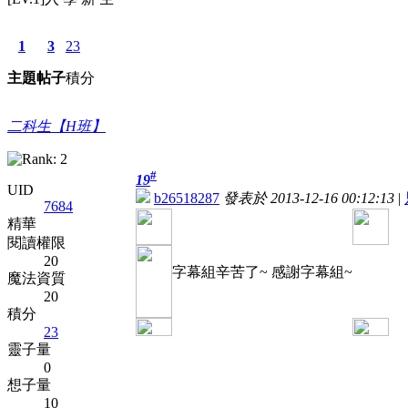
1
3
23
主題
帖子
積分
二科生【H班】
#
19
UID
b26518287
發表於 2013-12-16 00:12:13
|
7684
精華
閱讀權限
20
字幕組辛苦了~ 感謝字幕組~
魔法資質
20
積分
23
靈子量
0
想子量
10