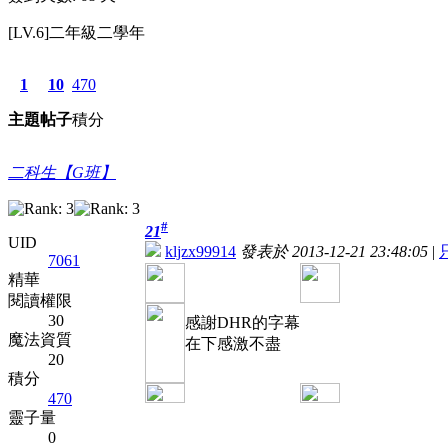
[LV.6]二年級二學年
1
10
470
主題
帖子
積分
二科生【G班】
#
21
UID
kljzx99914
發表於 2013-12-21 23:48:05
|
7061
精華
閱讀權限
30
感謝DHR的字幕
魔法資質
在下感激不盡
20
積分
470
靈子量
0