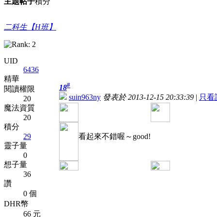
主題
帖子
積分
二科生【H班】
UID
6436
精華
#
18
閱讀權限
suin963ny
發表於 2013-12-15 20:33:39
|
只看
20
魔法資質
20
積分
29
看起來不錯喔～good!
靈子量
0
想子量
36
讚
0 個
DHR幣
66 元