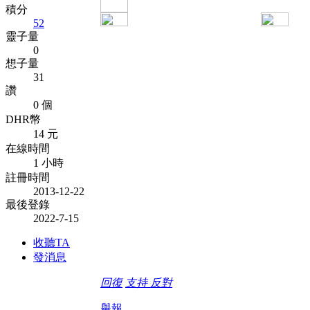
積分
52
靈子量
0
想子量
31
讚
0 個
DHR幣
14 元
在線時間
1 小時
註冊時間
2013-12-22
最後登錄
2022-7-15
收聽TA
發消息
回復
支持
反對
舉報