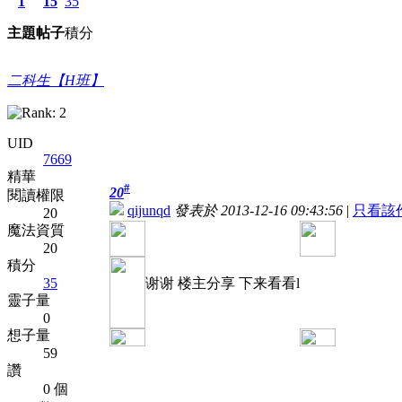
1
15
35
主題
帖子
積分
二科生【H班】
UID
7669
精華
#
20
閱讀權限
qijunqd
發表於 2013-12-16 09:43:56
|
只看該
20
魔法資質
20
積分
35
谢谢 楼主分享 下来看看l
靈子量
0
想子量
59
讚
0 個