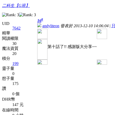
二科生【G班】
#
16
UID
andyliteon
發表於 2013-12-10 14:06:04
|
7642
精華
閱讀權限
30
第十話了!! 感謝版大分享~~
魔法資質
20
積分
199
靈子量
0
想子量
175
讚
0 個
DHR幣
147 元
在線時間