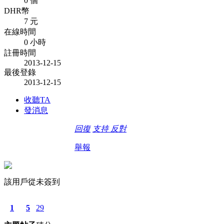
0 個
DHR幣
7 元
在線時間
0 小時
註冊時間
2013-12-15
最後登錄
2013-12-15
收聽TA
發消息
回復
支持
反對
舉報
該用戶從未簽到
1
5
29