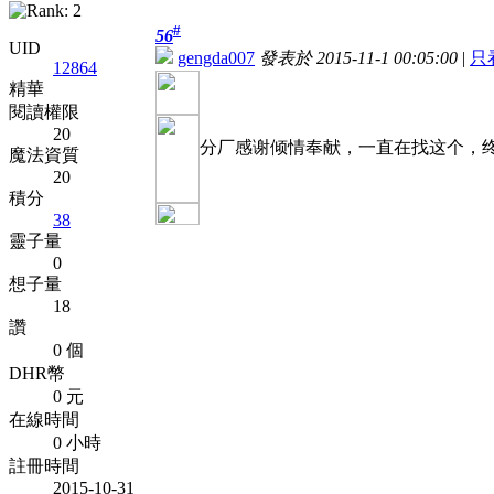
#
56
UID
gengda007
發表於 2015-11-1 00:05:00
|
只
12864
精華
閱讀權限
20
分厂感谢倾情奉献，一直在找这个，
魔法資質
20
積分
38
靈子量
0
想子量
18
讚
0 個
DHR幣
0 元
在線時間
0 小時
註冊時間
2015-10-31