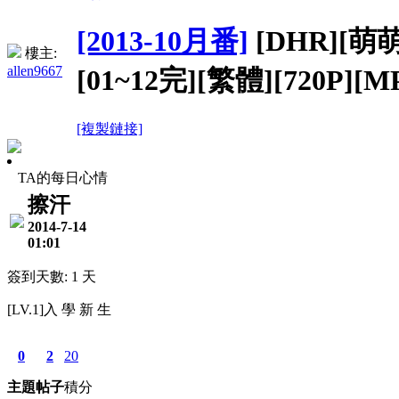
[2013-10月番]
[DHR][萌
樓主:
allen9667
[01~12完][繁體][720P][M
[複製鏈接]
TA的每日心情
擦汗
2014-7-14
01:01
簽到天數: 1 天
[LV.1]入 學 新 生
0
2
20
主題
帖子
積分