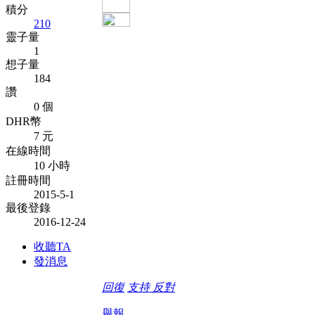
積分
210
靈子量
1
想子量
184
讚
0 個
DHR幣
7 元
在線時間
10 小時
註冊時間
2015-5-1
最後登錄
2016-12-24
收聽TA
發消息
回復
支持
反對
舉報