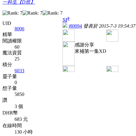
一科生【D班】
#
51
UID
j80094
發表於 2015-7-3 19:54:37
8006
精華
閱讀權限
感謝分享
60
來補第一集XD
魔法資質
25
積分
6033
靈子量
0
想子量
5850
讚
3 個
DHR幣
683 元
在線時間
130 小時