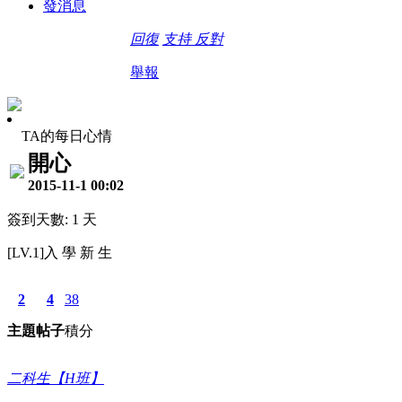
發消息
回復
支持
反對
舉報
TA的每日心情
開心
2015-11-1 00:02
簽到天數: 1 天
[LV.1]入 學 新 生
2
4
38
主題
帖子
積分
二科生【H班】