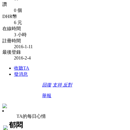
讚
0 個
DHR幣
6 元
在線時間
3 小時
註冊時間
2016-1-11
最後登錄
2016-2-4
收聽TA
發消息
回復
支持
反對
舉報
TA的每日心情
郁悶