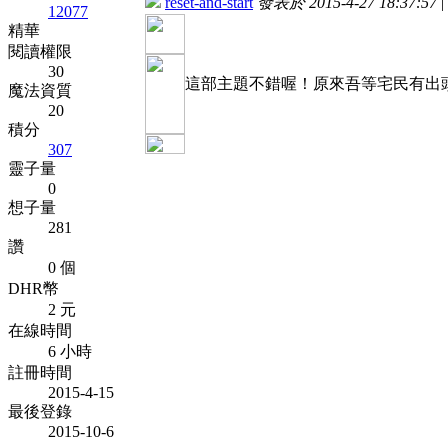
reset-and-start
發表於 2015-4-27 18:37:57
|
12077
精華
閱讀權限
30
這部主題不錯喔！原來吾等宅民有出
魔法資質
20
積分
307
靈子量
0
想子量
281
讚
0 個
DHR幣
2 元
在線時間
6 小時
註冊時間
2015-4-15
最後登錄
2015-10-6