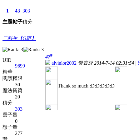
1
43
303
主題
帖子
積分
二科生【G班】
#
47
UID
alvinlor2002
發表於 2014-7-14 02:31:54
|
9699
精華
閱讀權限
30
Thank so much :D:D:D:D:D
魔法資質
20
積分
303
靈子量
0
想子量
277
讚