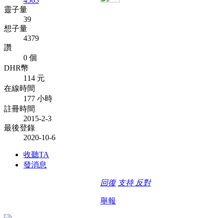
4565
靈子量
39
想子量
4379
讚
0 個
DHR幣
114 元
在線時間
177 小時
註冊時間
2015-2-3
最後登錄
2020-10-6
收聽TA
發消息
回復
支持
反對
舉報