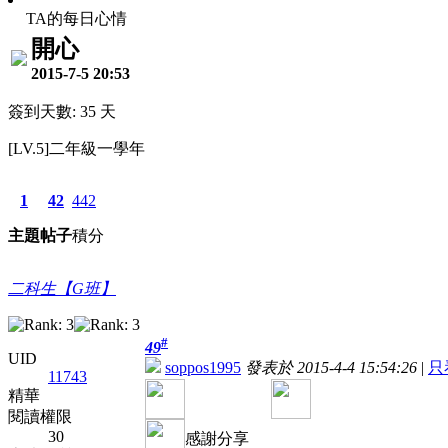
TA的每日心情
開心
2015-7-5 20:53
簽到天數: 35 天
[LV.5]二年級一學年
1
42
442
主題
帖子
積分
二科生【G班】
#
49
UID
soppos1995
發表於 2015-4-4 15:54:26
|
只
11743
精華
閱讀權限
30
感謝分享