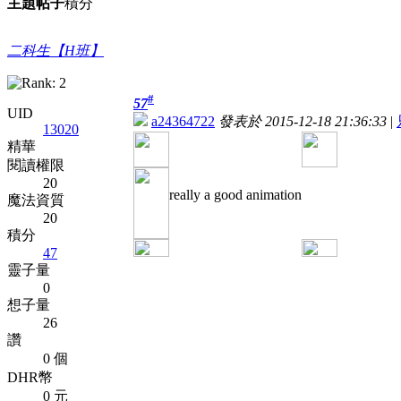
主題
帖子
積分
二科生【H班】
#
57
UID
a24364722
發表於 2015-12-18 21:36:33
|
13020
精華
閱讀權限
20
really a good animation
魔法資質
20
積分
47
靈子量
0
想子量
26
讚
0 個
DHR幣
0 元