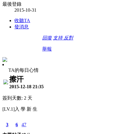
最後登錄
2015-10-31
收聽TA
發消息
回復
支持
反對
舉報
TA的每日心情
擦汗
2015-12-18 21:35
簽到天數: 2 天
[LV.1]入 學 新 生
3
6
47