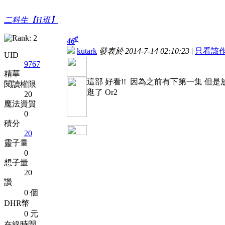
二科生【H班】
#
46
kutark
發表於 2014-7-14 02:10:23
|
只看該
UID
9767
精華
這部 好看!! 因為之前有下第一集 但是
閱讀權限
逛了 Or2
20
魔法資質
0
積分
20
靈子量
0
想子量
20
讚
0 個
DHR幣
0 元
在線時間