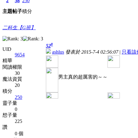
2
58
250
主題
帖子
積分
二科生【G班】
#
52
UID
ashlus
發表於 2015-7-4 02:56:07
|
只看該
9654
精華
閱讀權限
30
男主真的超厲害的～～
魔法資質
20
積分
250
靈子量
0
想子量
225
讚
0 個