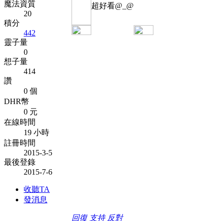
魔法資質
超好看@_@
20
積分
442
靈子量
0
想子量
414
讚
0 個
DHR幣
0 元
在線時間
19 小時
註冊時間
2015-3-5
最後登錄
2015-7-6
收聽TA
發消息
回復
支持
反對