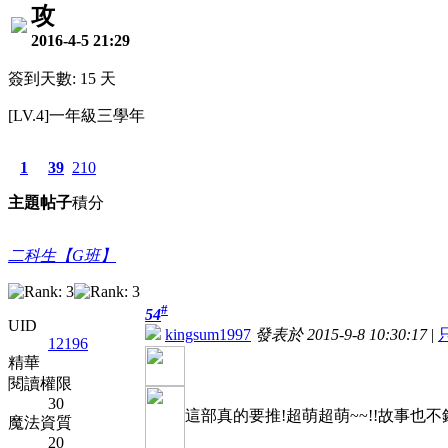
攻
2016-4-5 21:29
簽到天數: 15 天
[LV.4]一年級三學年
1
39
210
主題
帖子
積分
二科生【G班】
#
54
UID
kingsum1997
發表於 2015-9-8 10:30:17
|
12196
精華
閱讀權限
30
這部真的要推!超萌超萌~~!!故事也不
魔法資質
20