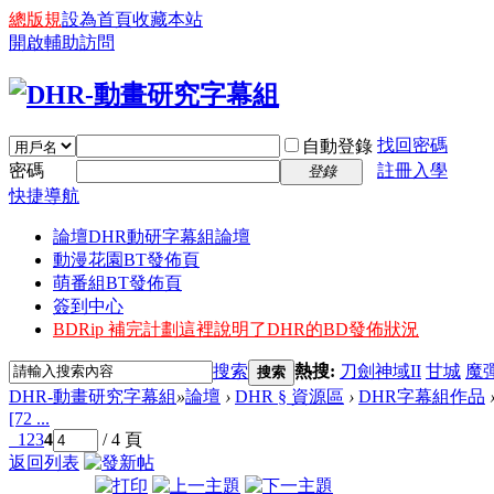
總版規
設為首頁
收藏本站
開啟輔助訪問
找回密碼
自動登錄
密碼
註冊入學
登錄
快捷導航
論壇
DHR動研字幕組論壇
動漫花園BT發佈頁
萌番組BT發佈頁
簽到中心
BDRip 補完計劃
這裡說明了DHR的BD發佈狀況
搜索
熱搜:
刀劍神域II
甘城
魔
搜索
DHR-動畫研究字幕組
»
論壇
›
DHR § 資源區
›
DHR字幕組作品
[72 ...
1
2
3
4
/ 4 頁
返回列表