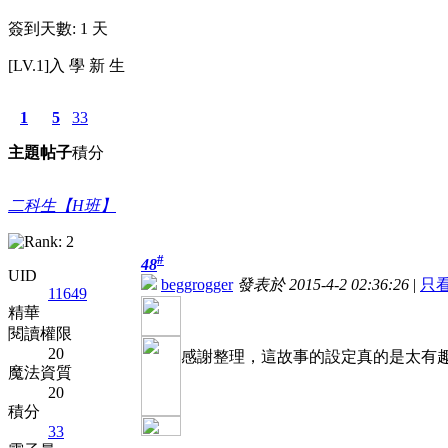
簽到天數: 1 天
[LV.1]入 學 新 生
1
5
33
主題
帖子
積分
二科生【H班】
#
48
UID
beggrogger
發表於 2015-4-2 02:36:26
|
只
11649
精華
閱讀權限
20
感謝整理，這故事的設定真的是太有
魔法資質
20
積分
33