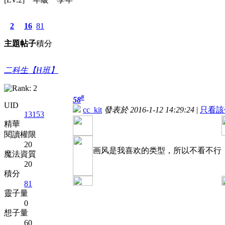
2
16
81
主題
帖子
積分
二科生【H班】
#
58
UID
cc_kit
發表於 2016-1-12 14:29:24
|
只看該
13153
精華
閱讀權限
20
画风是我喜欢的类型，所以不看不行
魔法資質
20
積分
81
靈子量
0
想子量
60