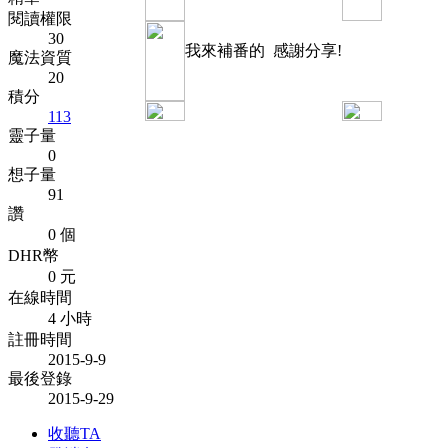
閱讀權限
30
我來補番的 感謝分享!
魔法資質
20
積分
113
靈子量
0
想子量
91
讚
0 個
DHR幣
0 元
在線時間
4 小時
註冊時間
2015-9-9
最後登錄
2015-9-29
收聽TA