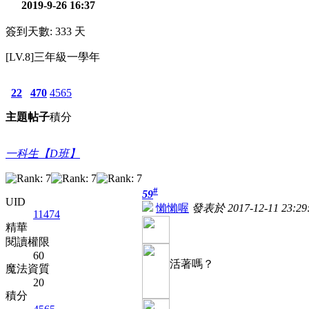
2019-9-26 16:37
簽到天數: 333 天
[LV.8]三年級一學年
22
470
4565
主題
帖子
積分
一科生【D班】
#
59
UID
懶懶喔
發表於 2017-12-11 23:29
11474
精華
閱讀權限
60
活著
魔法資質
20
積分