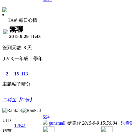
TA的每日心情
無聊
2015-9-29 11:43
簽到天數: 8 天
[LV.3]一年級二學年
2
15
113
主題
帖子
積分
二科生【G班】
#
55
UID
gunsmall
發表於 2015-9-9 15:56:04
|
只看
12641
精華