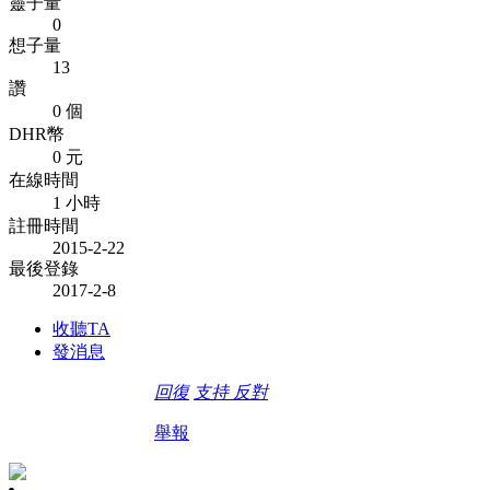
靈子量
0
想子量
13
讚
0 個
DHR幣
0 元
在線時間
1 小時
註冊時間
2015-2-22
最後登錄
2017-2-8
收聽TA
發消息
回復
支持
反對
舉報