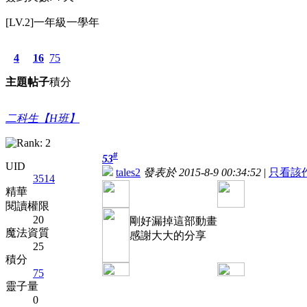
[LV.2]一年級一學年
4
16
75
主題
帖子
積分
二科生【H班】
#
53
UID
tales2
發表於 2015-8-9 00:34:52
|
只看該
3514
精華
閱讀權限
20
剛好漏掉這部動畫
魔法資質
感謝大大的分享
25
積分
75
靈子量
0