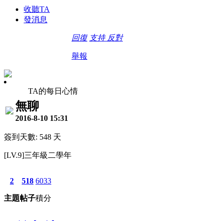
收聽TA
發消息
回復
支持
反對
舉報
TA的每日心情
無聊
2016-8-10 15:31
簽到天數: 548 天
[LV.9]三年級二學年
2
518
6033
主題
帖子
積分