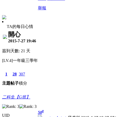
舉報
TA的每日心情
開心
2015-7-27 19:46
簽到天數: 21 天
[LV.4]一年級三學年
1
28
307
主題
帖子
積分
二科生【G班】
#
50
UID