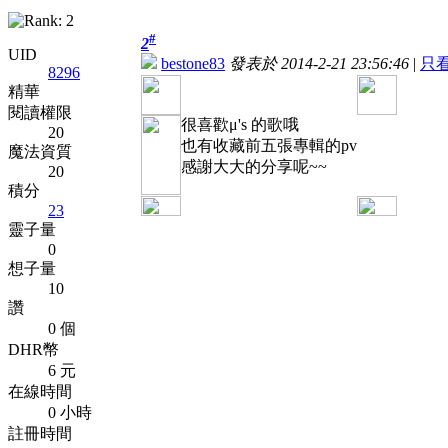
#
2
UID
bestone83
發表於 2014-2-21 23:56:46
|
只
8296
精華
閱讀權限
很喜歡μ's 的歌哦
20
也有收藏前五張專輯的pv
魔法資質
感謝大大的分享呢~~
20
積分
23
靈子量
0
想子量
10
讚
0 個
DHR幣
6 元
在線時間
0 小時
註冊時間