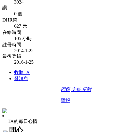
3024
讚
0 個
DHR幣
627 元
在線時間
105 小時
註冊時間
2014-1-22
最後登錄
2016-1-25
收聽TA
發消息
回復
支持
反對
舉報
TA的每日心情
開心