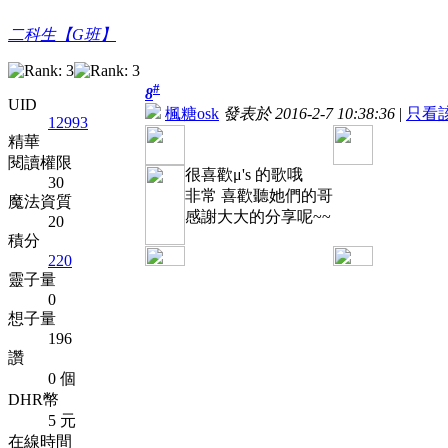
二科生【G班】
#
8
UID
楓糖osk
發表於 2016-2-7 10:38:36
|
只看
12993
精華
閱讀權限
很喜歡μ's 的歌哦
30
非常 喜歡聽她們的哥
魔法資質
感謝大大的分享呢~~
20
積分
220
靈子量
0
想子量
196
讚
0 個
DHR幣
5 元
在線時間