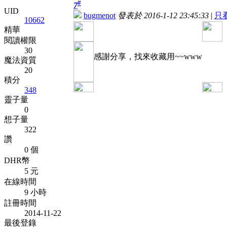
#
7
UID
bugmenot
發表於 2016-1-12 23:45:33
|
只
10662
精華
閱讀權限
30
感謝分享，找來收藏用~~www
魔法資質
20
積分
348
靈子量
0
想子量
322
讚
0 個
DHR幣
5 元
在線時間
9 小時
註冊時間
2014-11-22
最後登錄