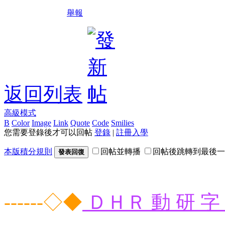
舉報
返回列表
高級模式
B
Color
Image
Link
Quote
Code
Smilies
您需要登錄後才可以回帖
登錄
|
註冊入學
本版積分規則
回帖並轉播
回帖後跳轉到最後一
發表回復
------◇◆
ＤＨＲ 動 研 字 