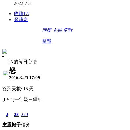
2022-7-3
收聽TA
發消息
回復
支持
反對
舉報
TA的每日心情
怒
2016-3-25 17:09
簽到天數: 15 天
[LV.4]一年級三學年
2
23
220
主題
帖子
積分