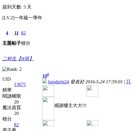
簽到天數: 5 天
[LV.2]一年級一學年
4
11
82
主題
帖子
積分
二科生【H班】
#
10
UID
kuodoris24
發表於 2016-5-24 17:59:01
|
只
13675
精華
閱讀權限
20
感謝樓主大大!!!
魔法資質
20
積分
82
靈子量