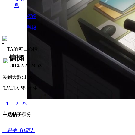
息
回復
舉報
TA的每日心情
慵懶
2014-2-21 23:53
簽到天數: 1 天
[LV.1]入 學 新 生
1
2
23
主題
帖子
積分
二科生【H班】