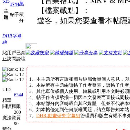
【音樂格式】：MKV & MP
515
萬
1744
【檔案載點】：
主
帖子
積
題
遊客，如果您要查看本帖隱
分
DHR字幕
組
此用戶已禁
收藏
轉播
分享
支持
止訪問論壇
1、本主題所有言論和圖片純屬會員個人意見，與
2、本站所有主題由該帖子作者發表，該帖子作者
UID
3、其他單位或個人使用、轉載或引用本文時必須
6344
4、帖子作者須承擔一切因本文發表而直接或間接
精華
5、本帖部分內容轉載自其它媒體，但並不代表
閱讀權限
6、如本帖侵犯到任何版權問題，請立即告知本
200
7、
DHR-動畫研究字幕組
管理員和版主有權不事
魔法資質
90
積分