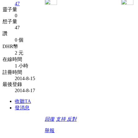
47
靈子量
0
想子量
47
讚
0 個
DHR幣
2 元
在線時間
1 小時
註冊時間
2014-8-15
最後登錄
2014-8-17
收聽TA
發消息
回復
支持
反對
舉報