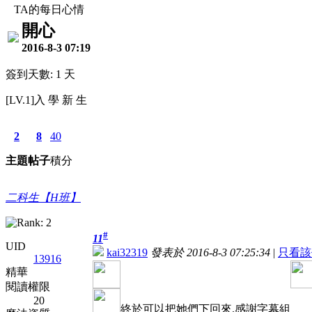
TA的每日心情
開心
2016-8-3 07:19
簽到天數: 1 天
[LV.1]入 學 新 生
2
8
40
主題
帖子
積分
二科生【H班】
#
11
UID
kai32319
發表於 2016-8-3 07:25:34
|
只看該
13916
精華
閱讀權限
20
終於可以把她們下回來.感謝字幕組