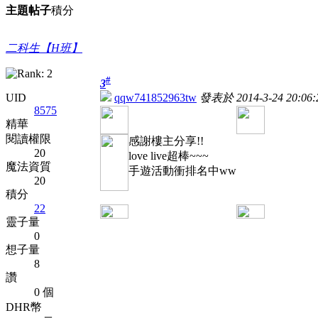
主題
帖子
積分
二科生【H班】
#
3
UID
qqw741852963tw
發表於 2014-3-24 20:06:
8575
精華
閱讀權限
感謝樓主分享!!
20
love live超棒~~~
魔法資質
手遊活動衝排名中ww
20
積分
22
靈子量
0
想子量
8
讚
0 個
DHR幣