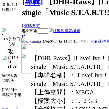
[專輯]
【DHR-Raws】[Love
查看:
12194
|
回復:
10
single「Music S.T.A.R.T
[複製鏈接]
電梯直達
#
1
TA的每日
sakamoto
發表於 2013-11-25 19:47:34
|
只看該作
心情
攻
【DHR-Raws】[LoveLive！][Sp
2017-3-
31
single「Music S.T.A.R.T!!」
21:09
【專輯名稱】：[LoveLive！][Spe
簽到天數:
1263 天
single「Music S.T.A.R.T!!」
[LV.10]三
【上傳空間】：MEGA
年級三學年
【檔案大小】：1.12 GB
1