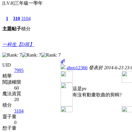
[LV.8]三年級一學年
1
310
3104
主題
帖子
積分
一科生【D班】
#
4
UID
ahoo12366
發表於 2014-6-23 23:
7995
精華
閱讀權限
60
這是pv
魔法資質
有沒有動畫歌曲的剪輯?
20
積分
3104
靈子量
0
想子量