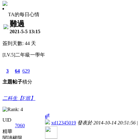
TA的每日心情
難過
2021-5-5 13:15
簽到天數: 44 天
[LV.5]二年級一學年
3
64
629
主題
帖子
積分
二科生【F班】
#
6
UID
xd12345019
發表於 2014-10-14 20:51:56
|
7060
精華
閱讀權限