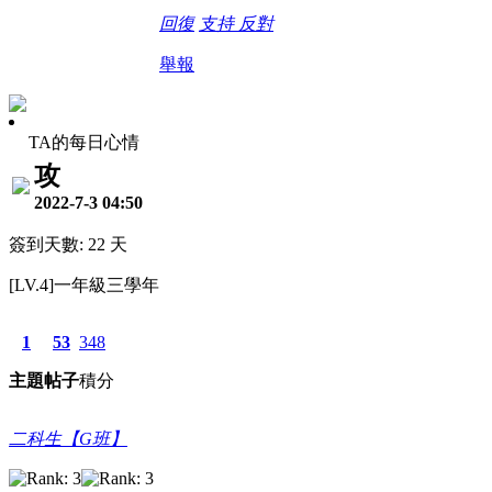
回復
支持
反對
舉報
TA的每日心情
攻
2022-7-3 04:50
簽到天數: 22 天
[LV.4]一年級三學年
1
53
348
主題
帖子
積分
二科生【G班】