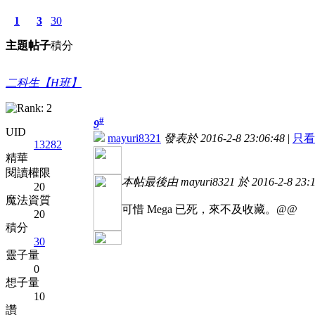
1
3
30
主題
帖子
積分
二科生【H班】
#
9
UID
mayuri8321
發表於 2016-2-8 23:06:48
|
只看
13282
精華
閱讀權限
本帖最後由 mayuri8321 於 2016-2-8 23
20
魔法資質
可惜 Mega 已死，來不及收藏。@@
20
積分
30
靈子量
0
想子量
10
讚