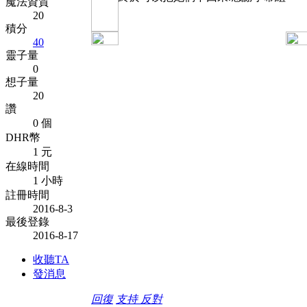
魔法資質
20
積分
40
靈子量
0
想子量
20
讚
0 個
DHR幣
1 元
在線時間
1 小時
註冊時間
2016-8-3
最後登錄
2016-8-17
收聽TA
發消息
回復
支持
反對