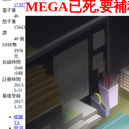
MEGA已死,要
17397
靈子量
46
想子量
15643
讚
40 個
DHR幣
2958
元
在線時間
1646
小時
註冊時間
2013-
5-31
最後登錄
2017-
3-31
收聽
TA
發消