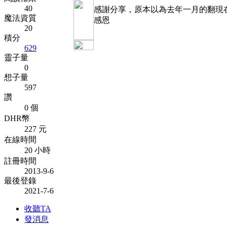
40
感謝分享，原本以為去年一月的翻現
魔法資質
感恩
20
積分
629
靈子量
0
想子量
597
讚
0 個
DHR幣
227 元
在線時間
20 小時
註冊時間
2013-9-6
最後登錄
2021-7-6
收聽TA
發消息