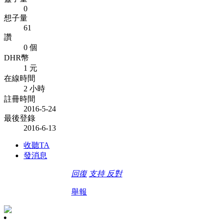
0
想子量
61
讚
0 個
DHR幣
1 元
在線時間
2 小時
註冊時間
2016-5-24
最後登錄
2016-6-13
收聽TA
發消息
回復
支持
反對
舉報