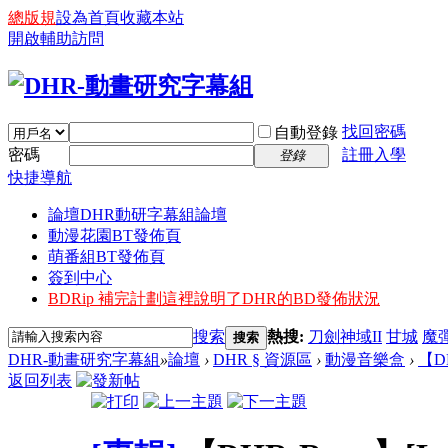
總版規
設為首頁
收藏本站
開啟輔助訪問
找回密碼
自動登錄
密碼
註冊入學
登錄
快捷導航
論壇
DHR動研字幕組論壇
動漫花園BT發佈頁
萌番組BT發佈頁
簽到中心
BDRip 補完計劃
這裡說明了DHR的BD發佈狀況
搜索
熱搜:
刀劍神域II
甘城
魔
搜索
DHR-動畫研究字幕組
»
論壇
›
DHR § 資源區
›
動漫音樂盒
›
【DH
返回列表