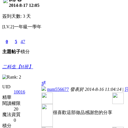
2014-8-17 12:05
簽到天數: 3 天
[LV.2]一年級一學年
0
5
47
主題
帖子
積分
二科生【H班】
#
5
UID
num556677
發表於 2014-8-16 11:04:14
|
10016
精華
閱讀權限
20
很喜歡這部做品感謝您的分享
魔法資質
0
積分