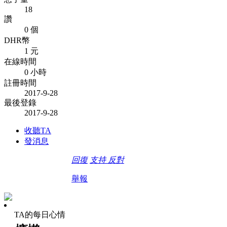
18
讚
0 個
DHR幣
1 元
在線時間
0 小時
註冊時間
2017-9-28
最後登錄
2017-9-28
收聽TA
發消息
回復
支持
反對
舉報
TA的每日心情