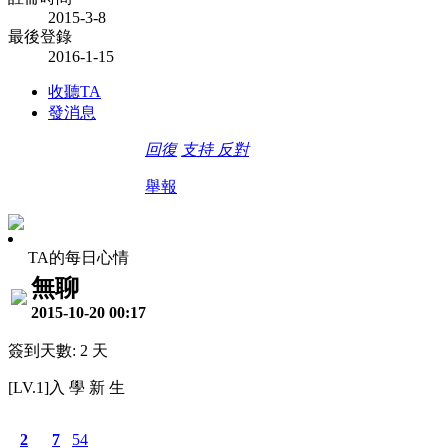
2015-3-8
最後登錄
2016-1-15
收聽TA
發消息
回復
支持
反對
舉報
TA的每日心情
無聊
2015-10-20 00:17
簽到天數: 2 天
[LV.1]入 學 新 生
2
7
54