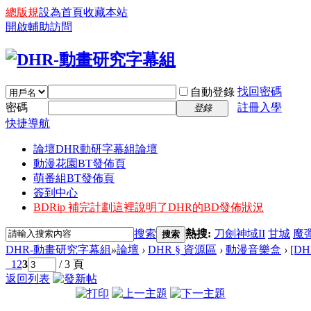
總版規
設為首頁
收藏本站
開啟輔助訪問
找回密碼
自動登錄
密碼
註冊入學
登錄
快捷導航
論壇
DHR動研字幕組論壇
動漫花園BT發佈頁
萌番組BT發佈頁
簽到中心
BDRip 補完計劃
這裡說明了DHR的BD發佈狀況
搜索
熱搜:
刀劍神域II
甘城
魔
搜索
DHR-動畫研究字幕組
»
論壇
›
DHR § 資源區
›
動漫音樂盒
›
[DH
1
2
3
/ 3 頁
返回列表