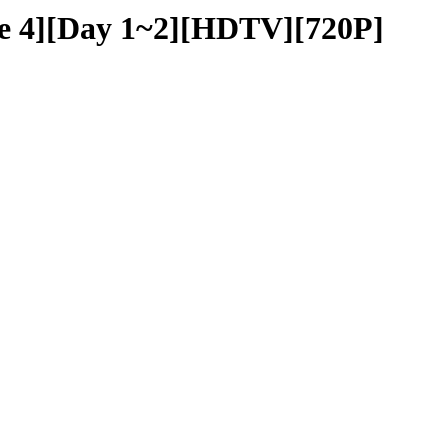
4][Day 1~2][HDTV][720P]