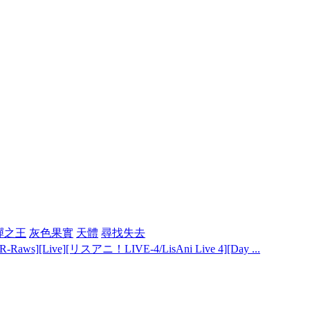
彈之王
灰色果實
天體
尋找失去
R-Raws][Live][リスアニ！LIVE-4/LisAni Live 4][Day ...