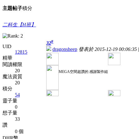
主題
帖子
積分
二科生【H班】
#
32
UID
dragonsheep
發表於 2015-12-19 00:06:35
|
12815
精華
閱讀權限
20
MEGA空間超讚的 感謝製作組
魔法資質
20
積分
54
靈子量
0
想子量
33
讚
0 個
DHR幣