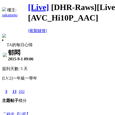
[Live]
[DHR-Raws][Liv
樓主:
sakamoto
[AVC_Hi10P_AAC]
[複製鏈接]
TA的每日心情
郁悶
2015-9-1 09:06
簽到天數: 5 天
[LV.2]一年級一學年
3
13
102
主題
帖子
積分
二科生【G班】