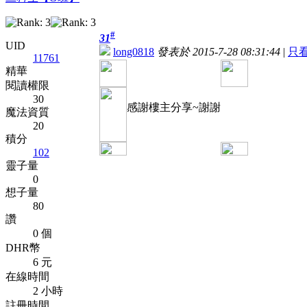
#
31
UID
long0818
發表於 2015-7-28 08:31:44
|
只
11761
精華
閱讀權限
30
感謝樓主分享~謝謝
魔法資質
20
積分
102
靈子量
0
想子量
80
讚
0 個
DHR幣
6 元
在線時間
2 小時
註冊時間