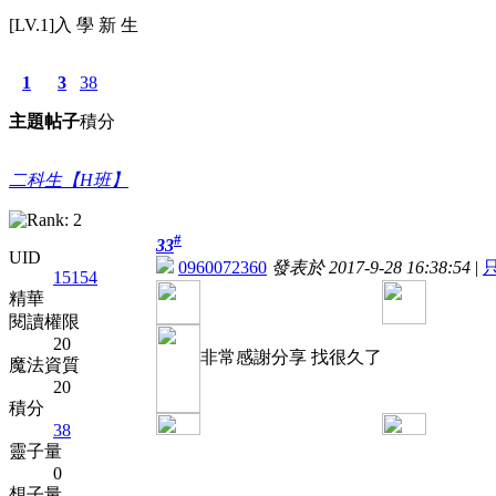
[LV.1]入 學 新 生
1
3
38
主題
帖子
積分
二科生【H班】
#
33
UID
0960072360
發表於 2017-9-28 16:38:54
|
15154
精華
閱讀權限
20
非常感謝分享 找很久了
魔法資質
20
積分
38
靈子量
0
想子量