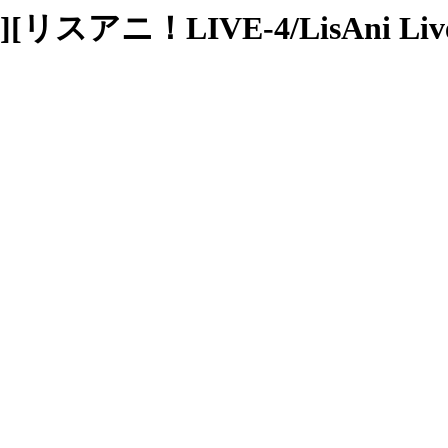
e][リスアニ！LIVE-4/LisAni Live 