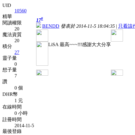
UID
10560
精華
#
17
閱讀權限
BENDD
發表於 2014-11-5 18:04:35
|
只看該
20
魔法資質
20
LiSA 最高~~~!!!感謝大大分享
積分
27
靈子量
0
想子量
7
讚
0 個
DHR幣
1 元
在線時間
0 小時
註冊時間
2014-11-5
最後登錄