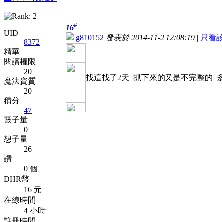
#
16
UID
g810152
發表於 2014-11-2 12:08:19
|
只看
8372
精華
閱讀權限
20
找這找了2天 抓下來的又是不完整的 
魔法資質
20
積分
47
靈子量
0
想子量
26
讚
0 個
DHR幣
16 元
在線時間
4 小時
註冊時間