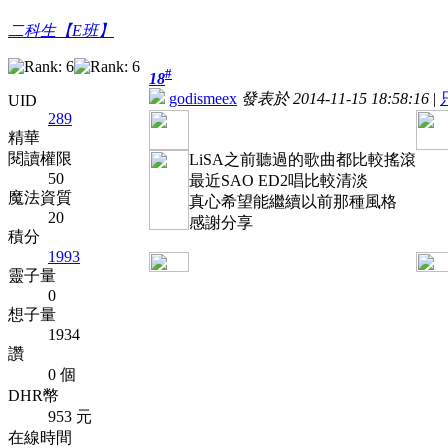
二科生【E班】
#
18
godismeex
發表於 2014-11-15 18:58:16
|
UID
289
精華
閱讀權限
LiSA之前聽過的歌曲都比較搖滾
50
最近SAO ED2唱比較清淡
魔法資質
真心希望能繼續以前那種風格
20
感謝分享
積分
1993
靈子量
0
想子量
1934
讚
0 個
DHR幣
953 元
在線時間