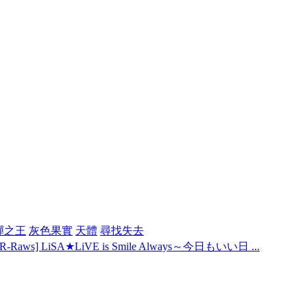
彈之王
灰色果實
天體
尋找失去
R-Raws] LiSA★LiVE is Smile Always～今日もいい日 ...