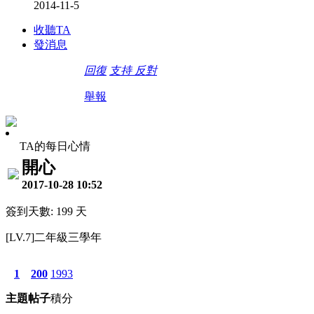
2014-11-5
收聽TA
發消息
回復
支持
反對
舉報
TA的每日心情
開心
2017-10-28 10:52
簽到天數: 199 天
[LV.7]二年級三學年
1
200
1993
主題
帖子
積分