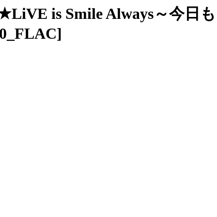
iSA★LiVE is Smile Alwa
10_FLAC]