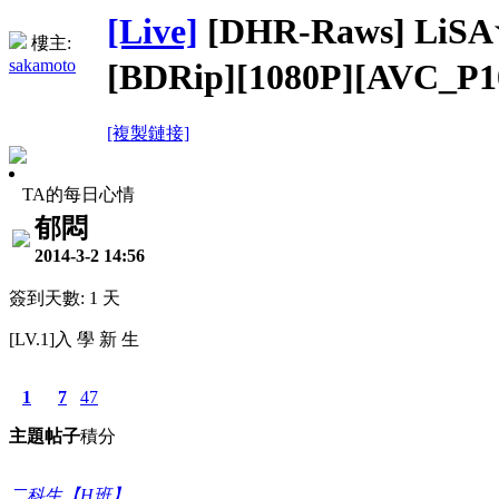
[Live]
[DHR-Raws] L
樓主:
sakamoto
[BDRip][1080P][AVC_P
[複製鏈接]
TA的每日心情
郁悶
2014-3-2 14:56
簽到天數: 1 天
[LV.1]入 學 新 生
1
7
47
主題
帖子
積分
二科生【H班】