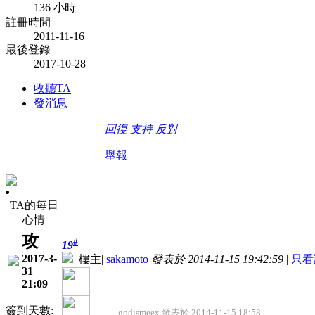
136 小時
註冊時間
2011-11-16
最後登錄
2017-10-28
收聽TA
發消息
回復
支持
反對
舉報
TA的每日
心情
攻
#
19
2017-3-
樓主
|
sakamoto
發表於 2014-11-15 19:42:59
|
只看
31
21:09
簽到天數:
godismeex 發表於 2014-11-15 18:58