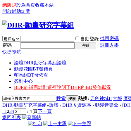
總版規
設為首頁
收藏本站
開啟輔助訪問
找回密碼
自動登錄
密碼
註冊入學
登錄
快捷導航
論壇
DHR動研字幕組論壇
動漫花園BT發佈頁
萌番組BT發佈頁
簽到中心
BDRip 補完計劃
這裡說明了DHR的BD發佈狀況
搜索
熱搜:
刀劍神域II
甘城
魔
搜索
DHR-動畫研究字幕組
»
論壇
›
DHR § 資源區
›
動漫音樂盒
›
[DH
1
2
3
4
/ 4 頁
下一頁
返回列表