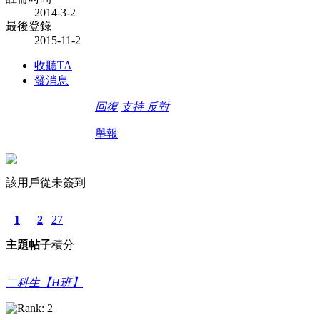
2014-3-2
最後登錄
2015-11-2
收聽TA
發消息
回復
支持
反對
舉報
該用戶從未簽到
1
2
27
主題
帖子
積分
二科生【H班】