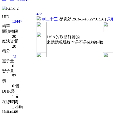
#
46
UID
劍二十三
發表於 2016-3-16 22:31:26
|
只
13447
精華
閱讀權限
20
LiSA的歌超好聽的
魔法資質
來聽聽現場版本是不是依樣好聽
20
積分
73
靈子量
0
想子量
52
讚
0 個
DHR幣
1 元
在線時間
1 小時
註冊時間