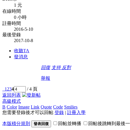
1 元
在線時間
0 小時
註冊時間
2016-5-10
最後登錄
2017-10-8
收聽TA
發消息
回復
支持
反對
舉報
1
2
3
4
/ 4 頁
返回列表
高級模式
B
Color
Image
Link
Quote
Code
Smilies
您需要登錄後才可以回帖
登錄
|
註冊入學
本版積分規則
回帖並轉播
回帖後跳轉到最後一
發表回復