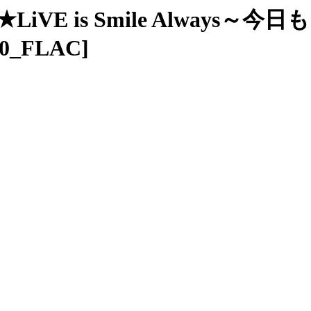
iSA★LiVE is Smile Alwa
10_FLAC]