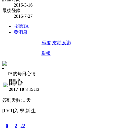
2016-3-16
最後登錄
2016-7-27
收聽TA
發消息
回復
支持
反對
舉報
TA的每日心情
開心
2017-10-8 15:13
簽到天數: 1 天
[LV.1]入 學 新 生
0
2
22