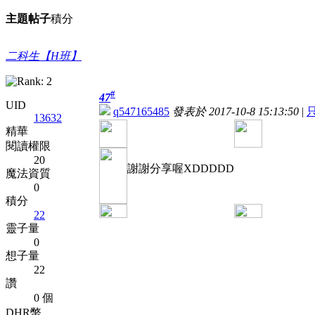
主題
帖子
積分
二科生【H班】
#
47
UID
q547165485
發表於 2017-10-8 15:13:50
|
13632
精華
閱讀權限
20
謝謝分享喔XDDDDD
魔法資質
0
積分
22
靈子量
0
想子量
22
讚
0 個
DHR幣