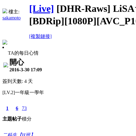
[Live]
[DHR-Raws] L
樓主:
sakamoto
[BDRip][1080P][AVC_P
[複製鏈接]
TA的每日心情
開心
2016-3-30 17:09
簽到天數: 4 天
[LV.2]一年級一學年
1
6
73
主題
帖子
積分
二科生【H班】