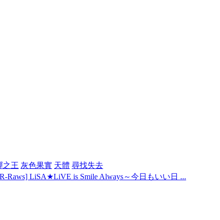
彈之王
灰色果實
天體
尋找失去
R-Raws] LiSA★LiVE is Smile Always～今日もいい日 ...