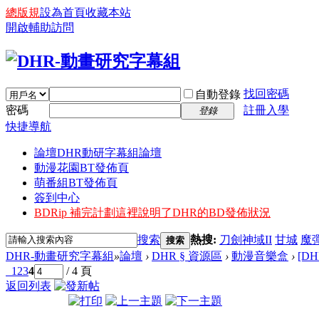
總版規
設為首頁
收藏本站
開啟輔助訪問
找回密碼
自動登錄
密碼
註冊入學
登錄
快捷導航
論壇
DHR動研字幕組論壇
動漫花園BT發佈頁
萌番組BT發佈頁
簽到中心
BDRip 補完計劃
這裡說明了DHR的BD發佈狀況
搜索
熱搜:
刀劍神域II
甘城
魔
搜索
DHR-動畫研究字幕組
»
論壇
›
DHR § 資源區
›
動漫音樂盒
›
[DH
1
2
3
4
/ 4 頁
返回列表