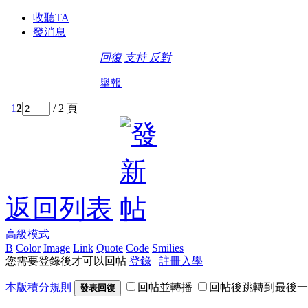
收聽TA
發消息
回復
支持
反對
舉報
1
2
/ 2 頁
返回列表
高級模式
B
Color
Image
Link
Quote
Code
Smilies
您需要登錄後才可以回帖
登錄
|
註冊入學
本版積分規則
回帖並轉播
回帖後跳轉到最後一
發表回復