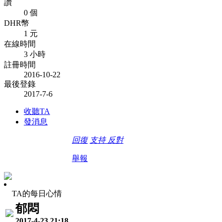
讚
0 個
DHR幣
1 元
在線時間
3 小時
註冊時間
2016-10-22
最後登錄
2017-7-6
收聽TA
發消息
回復
支持
反對
舉報
TA的每日心情
郁悶
2017-4-23 21:18