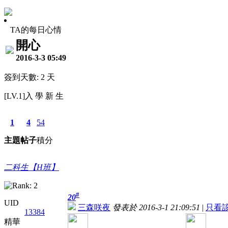
TA的每日心情
開心
2016-3-3 05:49
簽到天數: 2 天
[LV.1]入 學 新 生
1
4
54
主題
帖子
積分
二科生【H班】
#
20
UID
三森咲夜
發表於 2016-3-1 21:09:51
|
只看
13384
精華