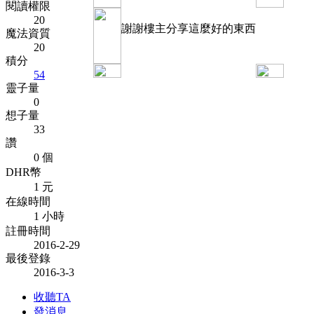
閱讀權限
20
謝謝樓主分享這麼好的東西
魔法資質
20
積分
54
靈子量
0
想子量
33
讚
0 個
DHR幣
1 元
在線時間
1 小時
註冊時間
2016-2-29
最後登錄
2016-3-3
收聽TA
發消息