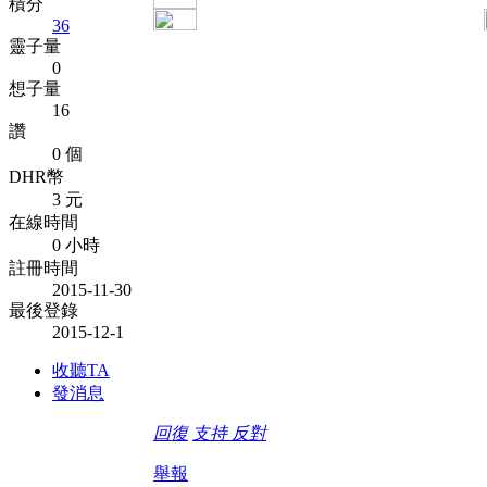
積分
36
靈子量
0
想子量
16
讚
0 個
DHR幣
3 元
在線時間
0 小時
註冊時間
2015-11-30
最後登錄
2015-12-1
收聽TA
發消息
回復
支持
反對
舉報