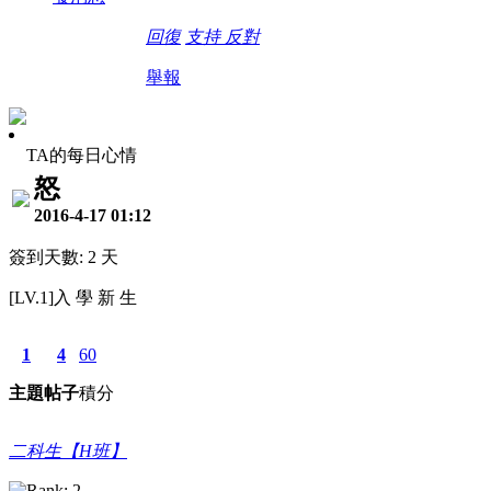
回復
支持
反對
舉報
TA的每日心情
怒
2016-4-17 01:12
簽到天數: 2 天
[LV.1]入 學 新 生
1
4
60
主題
帖子
積分
二科生【H班】