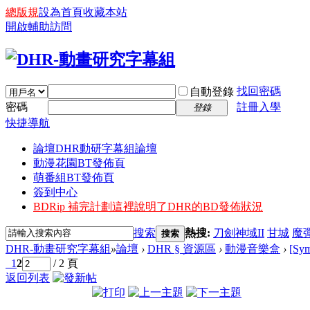
總版規
設為首頁
收藏本站
開啟輔助訪問
找回密碼
自動登錄
密碼
註冊入學
登錄
快捷導航
論壇
DHR動研字幕組論壇
動漫花園BT發佈頁
萌番組BT發佈頁
簽到中心
BDRip 補完計劃
這裡說明了DHR的BD發佈狀況
搜索
熱搜:
刀劍神域II
甘城
魔
搜索
DHR-動畫研究字幕組
»
論壇
›
DHR § 資源區
›
動漫音樂盒
›
[Sy
1
2
/ 2 頁
返回列表