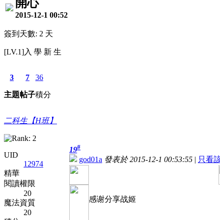
開心
2015-12-1 00:52
簽到天數: 2 天
[LV.1]入 學 新 生
3
7
36
主題
帖子
積分
二科生【H班】
#
19
UID
god01a
發表於 2015-12-1 00:53:55
|
只看
12974
精華
閱讀權限
20
感谢分享战姬
魔法資質
20