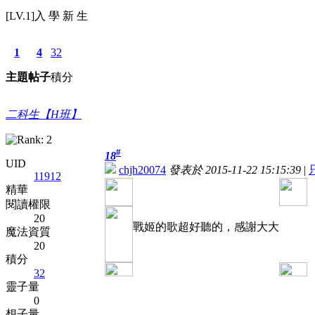
[LV.1]入 學 新 生
1
4
32
主題
帖子
積分
二科生【H班】
#
18
UID
chjh20074
發表於 2015-11-22 15:15:39
|
11912
精華
閱讀權限
20
戰姬的歌超好聽的，感謝大大
魔法資質
20
積分
32
靈子量
0
想子量