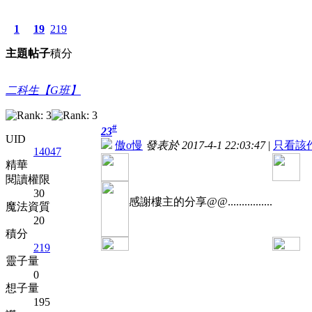
1
19
219
主題
帖子
積分
二科生【G班】
#
23
UID
傲o慢
發表於 2017-4-1 22:03:47
|
只看該
14047
精華
閱讀權限
30
感謝樓主的分享@@................
魔法資質
20
積分
219
靈子量
0
想子量
195