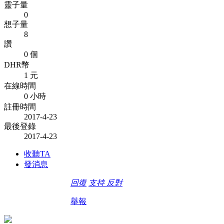
靈子量
0
想子量
8
讚
0 個
DHR幣
1 元
在線時間
0 小時
註冊時間
2017-4-23
最後登錄
2017-4-23
收聽TA
發消息
回復
支持
反對
舉報