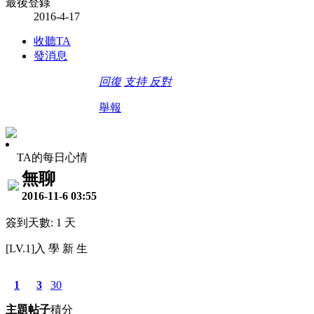
最後登錄
2016-4-17
收聽TA
發消息
回復
支持
反對
舉報
TA的每日心情
無聊
2016-11-6 03:55
簽到天數: 1 天
[LV.1]入 學 新 生
1
3
30
主題
帖子
積分