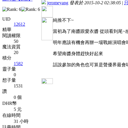
jeromeyang
發表於 2015-10-2 02:38:05
|
UID
純推不下~
12612
精華
當初為了南醬跟愛衣醬 從頭看到尾~
閱讀權限
50
明年應該有機會再辦一場戰姬演唱會
魔法資質
20
希望南醬身體趕快好起來
積分
1582
話說參加的角色也可算是聲優界最會
靈子量
0
想子量
1531
讚
0 個
DHR幣
5 元
在線時間
31 小時
註冊時間