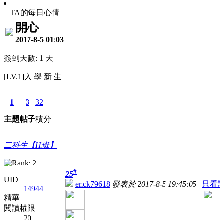
TA的每日心情
開心
2017-8-5 01:03
簽到天數: 1 天
[LV.1]入 學 新 生
1
3
32
主題
帖子
積分
二科生【H班】
#
25
UID
erick79618
發表於 2017-8-5 19:45:05
|
只看
14944
精華
閱讀權限
20