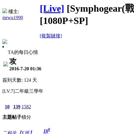
[Live]
[Symphogear(
樓主:
mrwu1990
[1080P+SP]
[複製鏈接]
TA的每日心情
攻
2016-7-20 01:36
簽到天數: 124 天
[LV.7]二年級三學年
10
139
1582
主題
帖子
積分
#
16
二科生【E班】