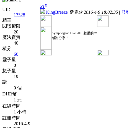
#
21
UID
KingBreeze
發表於 2016-4-9 18:02:35
|
只
13528
精華
閱讀權限
20
Symphogear Live 2013超讚的!!!
魔法資質
感謝分享!!
40
積分
60
靈子量
0
想子量
19
讚
0 個
DHR幣
1 元
在線時間
1 小時
註冊時間
2016-4-9