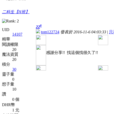
二科生【H班】
#
22
UID
tom122724
發表於 2016-11-6 04:03:33
|
只
14107
精華
閱讀權限
20
感謝分享!! 找這個找很久了!!
魔法資質
20
積分
30
靈子量
0
想子量
10
讚
0 個
DHR幣
1 元