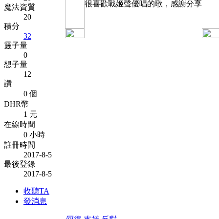
很喜歡戰姬聲優唱的歌，感謝分享
魔法資質
20
積分
32
靈子量
0
想子量
12
讚
0 個
DHR幣
1 元
在線時間
0 小時
註冊時間
2017-8-5
最後登錄
2017-8-5
收聽TA
發消息