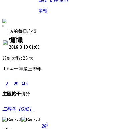
回復
支持
反對
舉報
TA的每日心情
慵懶
2016-8-10 01:08
簽到天數: 25 天
[LV.4]一年級三學年
2
29
343
主題
帖子
積分
二科生【G班】
#
26