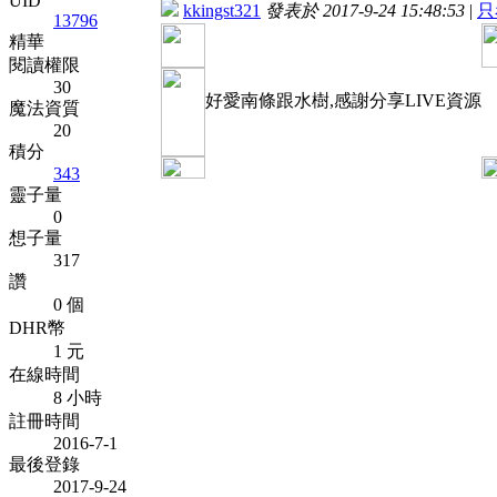
UID
kkingst321
發表於 2017-9-24 15:48:53
|
只
13796
精華
閱讀權限
30
好愛南條跟水樹,感謝分享LIVE資源
魔法資質
20
積分
343
靈子量
0
想子量
317
讚
0 個
DHR幣
1 元
在線時間
8 小時
註冊時間
2016-7-1
最後登錄
2017-9-24