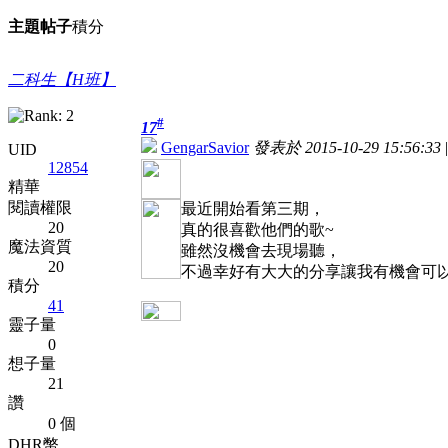
主題
帖子
積分
二科生【H班】
#
17
GengarSavior
發表於 2015-10-29 15:56:33
|
UID
12854
精華
閱讀權限
最近開始看第三期，
20
真的很喜歡他們的歌~
魔法資質
雖然沒機會去現場聽，
20
不過幸好有大大的分享讓我有機會可以
積分
41
靈子量
0
想子量
21
讚
0 個
DHR幣