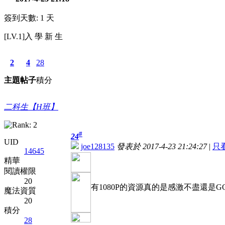
簽到天數: 1 天
[LV.1]入 學 新 生
2
4
28
主題
帖子
積分
二科生【H班】
#
24
UID
joe128135
發表於 2017-4-23 21:24:27
|
只
14645
精華
閱讀權限
20
有1080P的資源真的是感激不盡還是GOO
魔法資質
20
積分
28