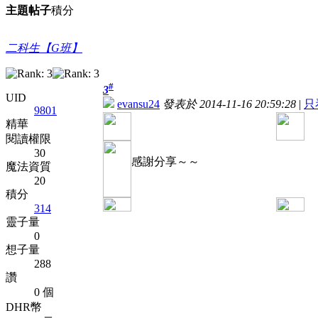
主題
帖子
積分
二科生【G班】
#
3
UID
evansu24
發表於 2014-11-16 20:59:28
|
只
9801
精華
閱讀權限
30
感謝分享～～
魔法資質
20
積分
314
靈子量
0
想子量
288
讚
0 個
DHR幣