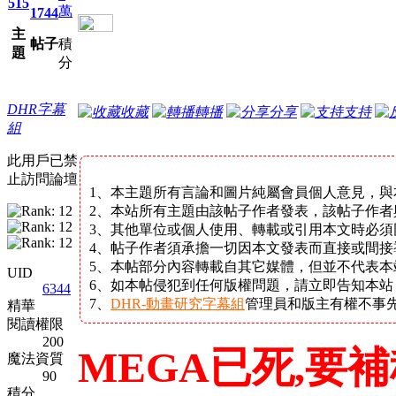
515
萬
1744
主
帖子
積
題
分
DHR字幕
收藏
轉播
分享
支持
組
此用戶已禁
止訪問論壇
1、本主題所有言論和圖片純屬會員個人意見，與
2、本站所有主題由該帖子作者發表，該帖子作者
3、其他單位或個人使用、轉載或引用本文時必須
4、帖子作者須承擔一切因本文發表而直接或間接
5、本帖部分內容轉載自其它媒體，但並不代表
UID
6、如本帖侵犯到任何版權問題，請立即告知本
6344
7、
DHR-動畫研究字幕組
管理員和版主有權不事
精華
閱讀權限
200
MEGA已死,要
魔法資質
90
積分