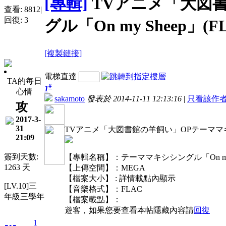
[專輯]
TVアニメ「大図
查看:
8812
|
回復:
3
グル「On my Sheep」(F
[複製鏈接]
電梯直達
TA的每日
#
1
心情
sakamoto
發表於 2014-11-11 12:13:16
|
只看該作
攻
2017-3-
31
TVアニメ「大図書館の羊飼い」OPテーママキシシン
21:09
簽到天數:
【專輯名稱】：テーママキシシングル「On my 
1263 天
【上傳空間】：MEGA
【檔案大小】 : 詳情載點內顯示
[LV.10]三
【音樂格式】：FLAC
年級三學年
【檔案載點】：
遊客，如果您要查看本帖隱藏內容請
回復
1