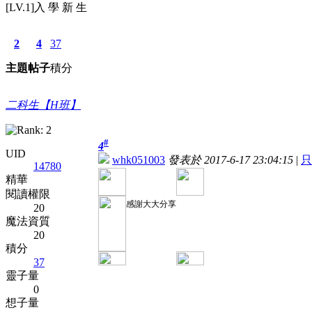
[LV.1]入 學 新 生
2
4
37
主題
帖子
積分
二科生【H班】
#
4
UID
whk051003
發表於 2017-6-17 23:04:15
|
只
14780
精華
閱讀權限
感謝大大分享
20
魔法資質
20
積分
37
靈子量
0
想子量