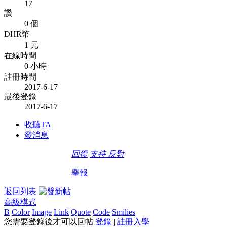
17
讚
0 個
DHR幣
1 元
在線時間
0 小時
註冊時間
2017-6-17
最後登錄
2017-6-17
收聽TA
發消息
回復
支持
反對
舉報
返回列表
高級模式
B
Color
Image
Link
Quote
Code
Smilies
您需要登錄後才可以回帖
登錄
|
註冊入學