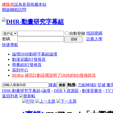
總版規
設為首頁
收藏本站
開啟輔助訪問
找回密碼
自動登錄
密碼
註冊入學
登錄
快捷導航
論壇
DHR動研字幕組論壇
動漫花園BT發佈頁
萌番組BT發佈頁
簽到中心
BDRip 補完計劃
這裡說明了DHR的BD發佈狀況
搜索
熱搜:
刀劍神域II
甘城
魔
搜索
DHR-動畫研究字幕組
»
論壇
›
DHR § 資源區
›
動漫音樂盒
›
TV
返回列表