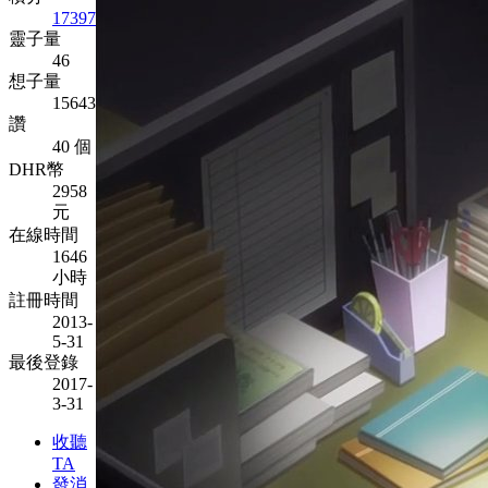
17397
靈子量
46
想子量
15643
讚
40 個
DHR幣
2958
元
在線時間
1646
小時
註冊時間
2013-
5-31
最後登錄
2017-
3-31
收聽
TA
發消