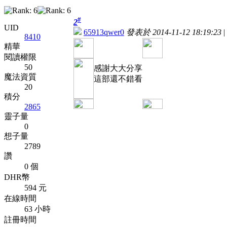
#
2
UID
65913qwer0
發表於 2014-11-12 18:19:23
|
8410
精華
閱讀權限
50
感謝大大分享
魔法資質
這部還不錯看
20
積分
2865
靈子量
0
想子量
2789
讚
0 個
DHR幣
594 元
在線時間
63 小時
註冊時間