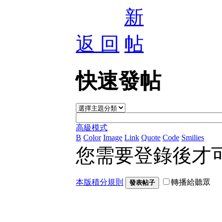
返 回
快速發帖
高級模式
B
Color
Image
Link
Quote
Code
Smilies
您需要登錄後才
本版積分規則
轉播給聽眾
發表帖子