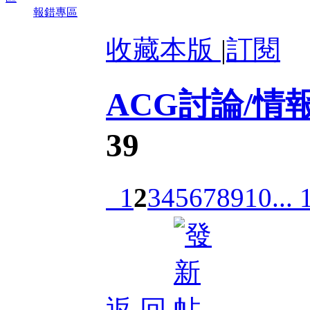
報錯專區
收藏本版
|
訂閱
ACG討論/情
39
1
2
3
4
5
6
7
8
9
10
... 
返 回