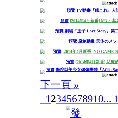
預覽
TV動畫『艦これ』人
預覽
[2014年4月新番] M3 ～其
預覽
劇場『玉子 Love Story
預覽
原創動畫 天体のメソ
預覽
[2014年4月新番] NO GAME 
預覽
[2014年4月新番] 惡魔的
預覽
學院型美少女偶像團體『Afilia 
下一頁 »
1
2
3
4
5
6
7
8
9
10
... 