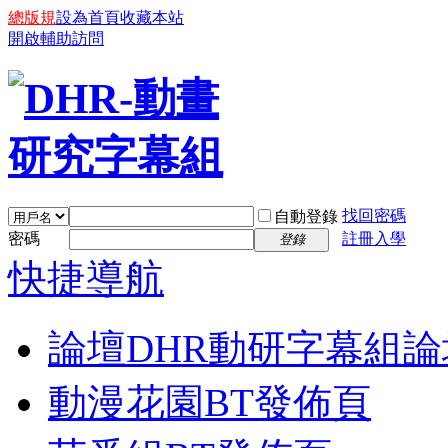
總版規
設為首頁
收藏本站
開啟輔助訪問
找回密碼
自動登錄
密碼
註冊入學
登錄
快捷導航
論壇
DHR動研字幕組論
動漫花園BT發佈頁