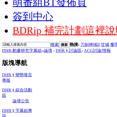
萌番組BT發佈頁
簽到中心
BDRip 補完計劃
這裡說
搜索
熱搜:
刀劍神域II
甘城
魔
搜索
DHR-動畫研究字幕組
»
論壇
›
DHR § 討論區
›
ACG討論/情報
版塊導航
DHR § 變態發言
專版
DHR § 綜合活動
區
論壇公告
DHR § 字幕組專
區