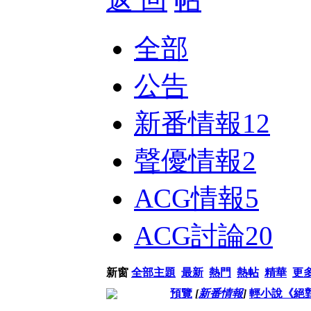
全部
公告
新番情報
12
聲優情報
2
ACG情報
5
ACG討論
20
新窗
全部主題
最新
熱門
熱帖
精華
更
預覽
[
新番情報
]
輕小說《絕