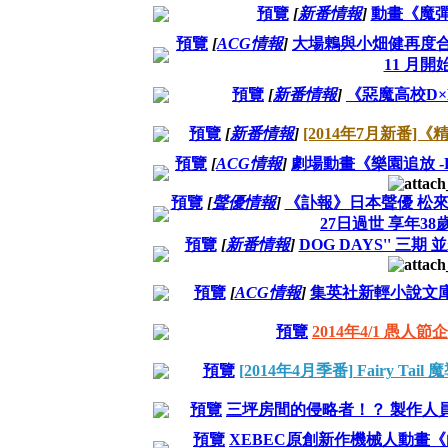
預覽
[
新番情報
]
動畫《魔彈
預覽
[
ACG情報
]
大場鶇與小畑健再度合作推
11 月開
預覽
[
新番情報
]
《惡魔高校D
預覽
[
新番情報
]
[2014年7月新番]《
預覽
[
ACG情報
]
劇場動畫《樂園追放 -Expel
預覽
[
聲優情報
]
《訃報》日本聲優 松來
27日過世 享年38
預覽
[
新番情報
]
DOG DAYS'' 三
預覽
[
ACG情報
]
集英社新輕小說文庫
預覽
2014年4/1 愚人
預覽
[2014年4月季番] Fairy Tail 魔
預覽
三坪房間的侵略者！？ 製作人
預覽
XEBEC原創新作機械人動畫