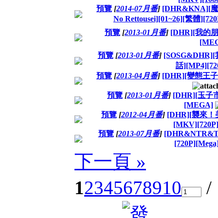
預覽
[
2014-07月番
]
[DHR&KNA][
No Rettousei][01~26][繁體][72
預覽
[
2013-01月番
]
[DHR][我的朋
[ME
預覽
[
2013-01月番
]
[SOSG&DHR
話][MP4][72
預覽
[
2013-04月番
]
[DHR][變態王子與
預覽
[
2013-01月番
]
[DHR][玉子市
[MEGA]
預覽
[
2012-04月番
]
[DHR][襲來
[MKV][720P
預覽
[
2013-07月番
]
[DHR&NTR&T
[720P][Mega
下一頁 »
1
2
3
4
5
6
7
8
9
10
/