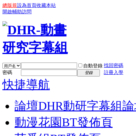
總版規
設為首頁
收藏本站
開啟輔助訪問
找回密碼
自動登錄
密碼
註冊入學
登錄
快捷導航
論壇
DHR動研字幕組論
動漫花園BT發佈頁