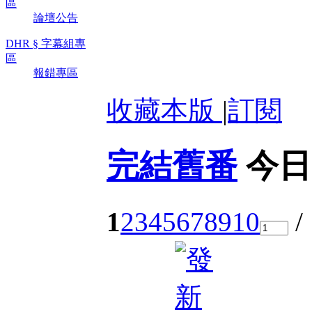
區
論壇公告
DHR § 字幕組專
區
報錯專區
收藏本版
|
訂閱
完結舊番
今日
1
2
3
4
5
6
7
8
9
10
/