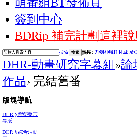
萌番組BT發佈頁
簽到中心
BDRip 補完計劃
這裡說
搜索
熱搜:
刀劍神域II
甘城
魔
搜索
DHR-動畫研究字幕組
»
論
作品
›
完結舊番
版塊導航
DHR § 變態發言
專版
DHR § 綜合活動