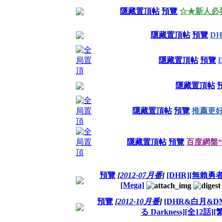
隱藏置頂帖
預覽
☆★新人必
隱藏置頂帖
預覽
DH
隱藏置頂帖
預覽
隱藏置頂帖
隱藏置頂帖
預覽
推薦更好的
隱藏置頂帖
預覽
百度網盤“滿
預覽
[
2012-07月番
]
[DHR][無賴勇者
[Mega]
預覽
[
2012-10月番
]
[DHR&白月&DM
る Darkness][全12話][繁