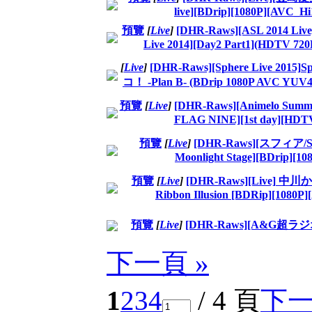
live][BDrip][1080P][AVC
預覽
[
Live
]
[DHR-Raws][ASL 2014 
Live 2014][Day2 Part1](HDTV 7
[
Live
]
[DHR-Raws][Sphere Live 201
コ！ -Plan B- (BDrip 1080P AVC YUV
預覽
[
Live
]
[DHR-Raws][Animelo Su
FLAG NINE][1st day][HDT
預覽
[
Live
]
[DHR-Raws][スフィア/Sp
Moonlight Stage][BDrip][
預覽
[
Live
]
[DHR-Raws][Live] 中川か
Ribbon Illusion [BDRip][1080
預覽
[
Live
]
[DHR-Raws][A&G超ラ
下一頁 »
1
2
3
4
/ 4 頁
下