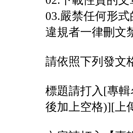
03.嚴禁任何形
違規者一律刪文
請依照下列發文
標題請打入[專輯
後加上空格)][上