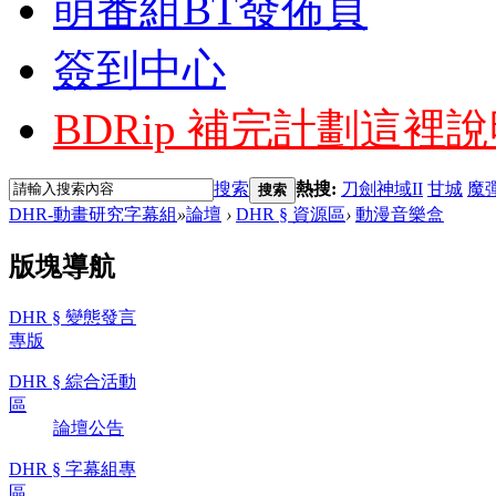
萌番組BT發佈頁
簽到中心
BDRip 補完計劃
這裡說
搜索
熱搜:
刀劍神域II
甘城
魔
搜索
DHR-動畫研究字幕組
»
論壇
›
DHR § 資源區
›
動漫音樂盒
版塊導航
DHR § 變態發言
專版
DHR § 綜合活動
區
論壇公告
DHR § 字幕組專
區