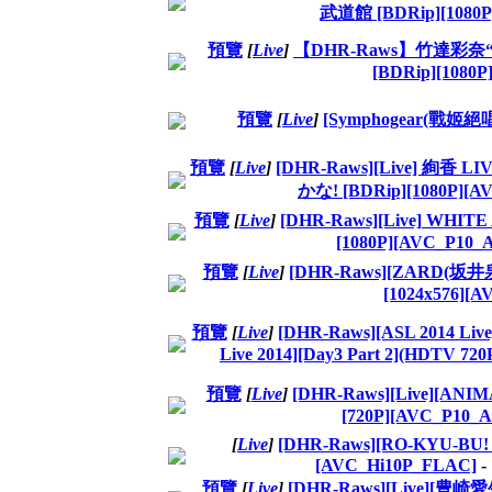
武道館 [BDRip][1080P
預覽
[
Live
]
【DHR-Raws】竹達彩奈“apple
[BDRip][1080
預覽
[
Live
]
[Symphogear(戰姬絕唱) 
預覽
[
Live
]
[DHR-Raws][Live] 絢香 L
かな! [BDRip][1080P][A
預覽
[
Live
]
[DHR-Raws][Live] WHI
[1080P][AVC_P10_
預覽
[
Live
]
[DHR-Raws][ZARD(坂井泉水) 
[1024x576][
預覽
[
Live
]
[DHR-Raws][ASL 2014 
Live 2014][Day3 Part 2](HDTV 7
預覽
[
Live
]
[DHR-Raws][Live][ANI
[720P][AVC_P10_
[
Live
]
[DHR-Raws][RO-KYU-BU! Li
[AVC_Hi10P_FLAC]
-
預覽
[
Live
]
[DHR-Raws][Live][