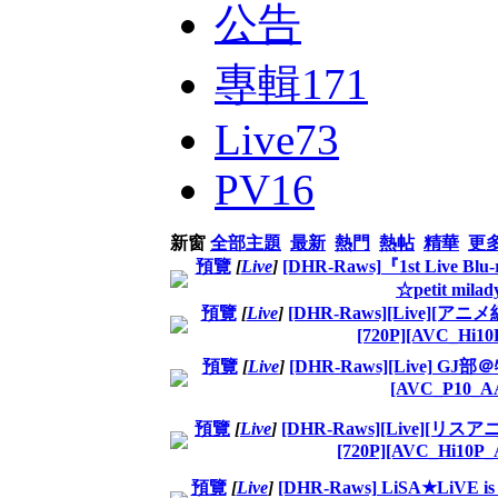
公告
專輯
171
Live
73
PV
16
新窗
全部主題
最新
熱門
熱帖
精華
更
預覽
[
Live
]
[DHR-Raws]『1st Li
☆petit mila
預覽
[
Live
]
[DHR-Raws][Live][アニメ
[720P][AVC_Hi1
預覽
[
Live
]
[DHR-Raws][Live] G
[AVC_P10_A
預覽
[
Live
]
[DHR-Raws][Live][リスアニ！L
[720P][AVC_Hi10P
預覽
[
Live
]
[DHR-Raws] LiSA★LiVE