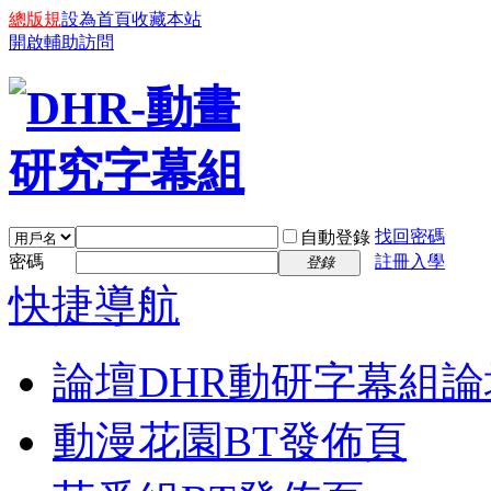
總版規
設為首頁
收藏本站
開啟輔助訪問
找回密碼
自動登錄
密碼
註冊入學
登錄
快捷導航
論壇
DHR動研字幕組論
動漫花園BT發佈頁