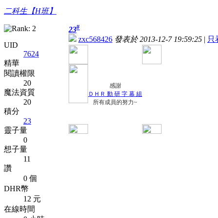
二科生【H班】
#
23
zxc568426
發表於 2013-12-7 19:59:25
|
只
UID
7624
精華
閱讀權限
20
感謝
魔法資質
ＤＨＲ 動 研 字 幕 組
20
所有成員的努力~
積分
23
靈子量
0
想子量
11
讚
0 個
DHR幣
12 元
在線時間