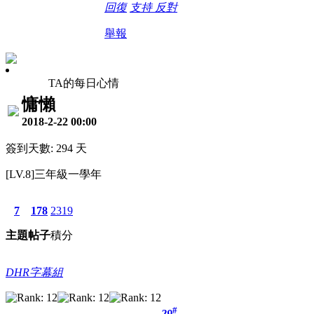
回復
支持
反對
舉報
TA的每日心情
慵懶
2018-2-22 00:00
簽到天數: 294 天
[LV.8]三年級一學年
7
178
2319
主題
帖子
積分
DHR字幕組
#
29