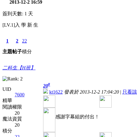
2013-12-2 16:59
簽到天數: 1 天
[LV.1]入 學 新 生
1
2
22
主題
帖子
積分
二科生【H班】
#
20
UID
kt1622
發表於 2013-12-2 17:04:20
|
只看該
7600
精華
閱讀權限
20
感謝字幕組的付出！
魔法資質
20
積分
22