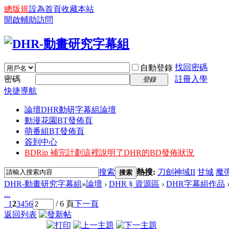
總版規
設為首頁
收藏本站
開啟輔助訪問
找回密碼
自動登錄
密碼
註冊入學
登錄
快捷導航
論壇
DHR動研字幕組論壇
動漫花園BT發佈頁
萌番組BT發佈頁
簽到中心
BDRip 補完計劃
這裡說明了DHR的BD發佈狀況
搜索
熱搜:
刀劍神域II
甘城
魔
搜索
DHR-動畫研究字幕組
»
論壇
›
DHR § 資源區
›
DHR字幕組作品
...
1
2
3
4
5
6
/ 6 頁
下一頁
返回列表