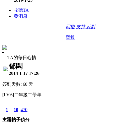
2019-1-25
收聽TA
發消息
回復
支持
反對
舉報
TA的每日心情
郁悶
2014-1-17 17:26
簽到天數: 68 天
[LV.6]二年級二學年
1
10
470
主題
帖子
積分