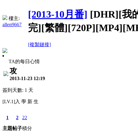
[2013-10月番]
[DHR][
樓主:
allen9667
完][繁體][720P][MP4][M
[複製鏈接]
TA的每日心情
攻
2013-11-23 12:19
簽到天數: 1 天
[LV.1]入 學 新 生
1
2
22
主題
帖子
積分