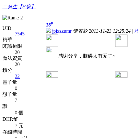
二科生【H班】
#
16
UID
jpjxzzumr
發表於 2013-11-23 12:25:24
|
7545
精華
閱讀權限
20
感谢分享，脑碍太有爱了~
魔法資質
20
積分
22
靈子量
0
想子量
7
讚
0 個
DHR幣
7 元
在線時間