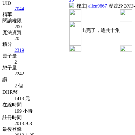
UID
樓主
|
allen9667
發表於 2013-1
7044
精華
閱讀權限
200
出完了，總共十集
魔法資質
20
積分
2319
靈子量
2
想子量
2242
讚
2 個
DHR幣
1413 元
在線時間
199 小時
註冊時間
2013-9-3
最後登錄