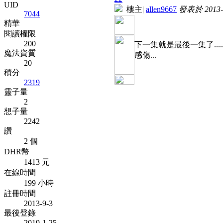
UID
樓主
|
allen9667
發表於 2013-1
7044
精華
閱讀權限
200
下一集就是最後一集了.....
魔法資質
感傷...
20
積分
2319
靈子量
2
想子量
2242
讚
2 個
DHR幣
1413 元
在線時間
199 小時
註冊時間
2013-9-3
最後登錄
2019-1-25