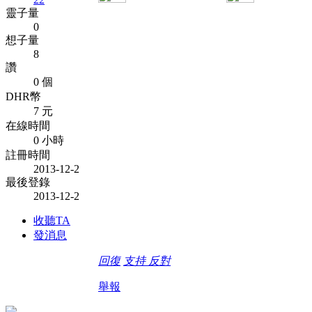
靈子量
0
想子量
8
讚
0 個
DHR幣
7 元
在線時間
0 小時
註冊時間
2013-12-2
最後登錄
2013-12-2
收聽TA
發消息
回復
支持
反對
舉報