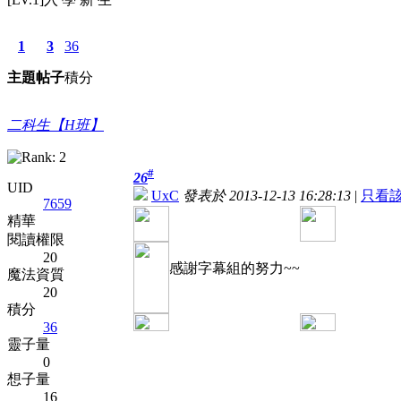
1
3
36
主題
帖子
積分
二科生【H班】
#
26
UID
UxC
發表於 2013-12-13 16:28:13
|
只看
7659
精華
閱讀權限
20
感謝字幕組的努力~~
魔法資質
20
積分
36
靈子量
0
想子量
16