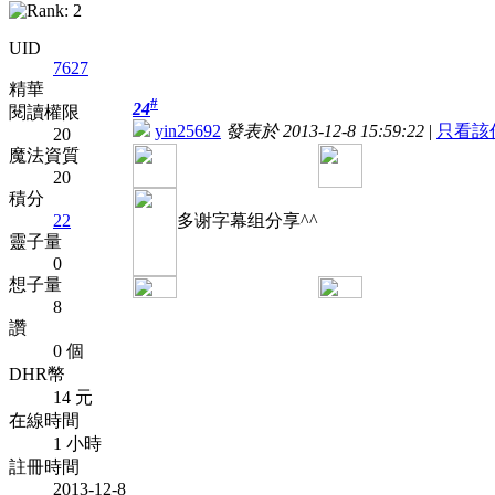
UID
7627
精華
#
24
閱讀權限
yin25692
發表於 2013-12-8 15:59:22
|
只看該
20
魔法資質
20
積分
22
多谢字幕组分享^^
靈子量
0
想子量
8
讚
0 個
DHR幣
14 元
在線時間
1 小時
註冊時間
2013-12-8