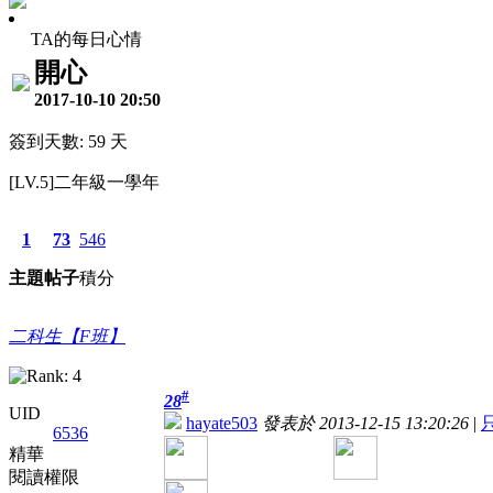
TA的每日心情
開心
2017-10-10 20:50
簽到天數: 59 天
[LV.5]二年級一學年
1
73
546
主題
帖子
積分
二科生【F班】
#
28
UID
hayate503
發表於 2013-12-15 13:20:26
|
6536
精華
閱讀權限