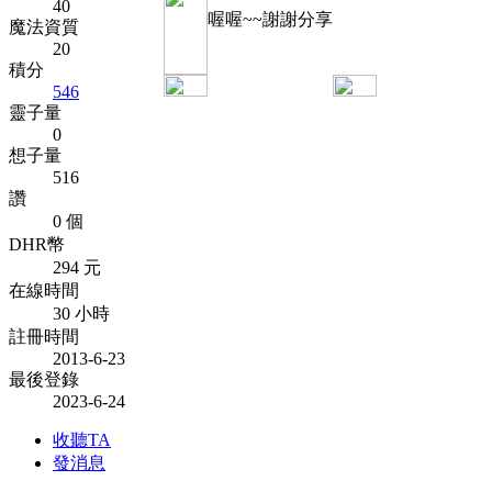
40
喔喔~~謝謝分享
魔法資質
20
積分
546
靈子量
0
想子量
516
讚
0 個
DHR幣
294 元
在線時間
30 小時
註冊時間
2013-6-23
最後登錄
2023-6-24
收聽TA
發消息