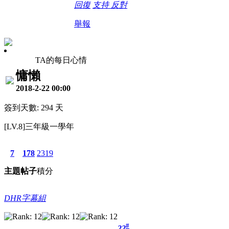
回復
支持
反對
舉報
TA的每日心情
慵懶
2018-2-22 00:00
簽到天數: 294 天
[LV.8]三年級一學年
7
178
2319
主題
帖子
積分
DHR字幕組
#
22