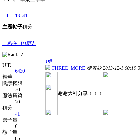
1
13
41
主題
帖子
積分
二科生【H班】
#
19
UID
THREE_MORE
發表於 2013-12-1 00:19:
6430
精華
閱讀權限
20
谢谢大神分享！！！
魔法資質
20
積分
41
靈子量
0
想子量
85