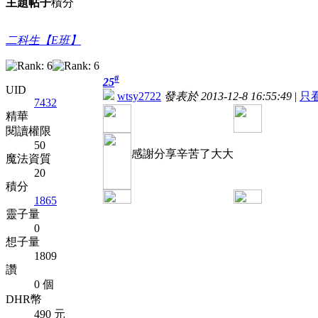
主題
帖子
積分
二科生【E班】
#
25
UID
wtsy2722
發表於 2013-12-8 16:55:49
|
只
7432
精華
閱讀權限
50
感謝分享辛苦了大大
魔法資質
20
積分
1865
靈子量
0
想子量
1809
讚
0 個
DHR幣
490 元