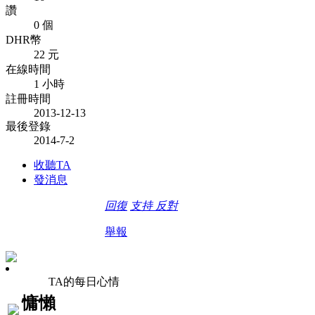
讚
0 個
DHR幣
22 元
在線時間
1 小時
註冊時間
2013-12-13
最後登錄
2014-7-2
收聽TA
發消息
回復
支持
反對
舉報
TA的每日心情
慵懶