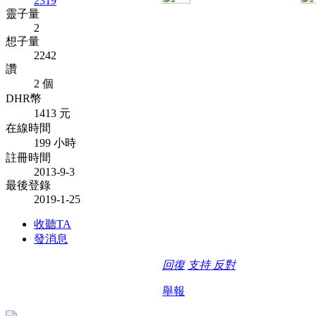
2319
靈子量
2
想子量
2242
讚
2 個
DHR幣
1413 元
在線時間
199 小時
註冊時間
2013-9-3
最後登錄
2019-1-25
收聽TA
發消息
回復
支持
反對
舉報