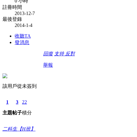
0 小時
註冊時間
2013-12-7
最後登錄
2014-1-4
收聽TA
發消息
回復
支持
反對
舉報
該用戶從未簽到
1
3
22
主題
帖子
積分
二科生【H班】