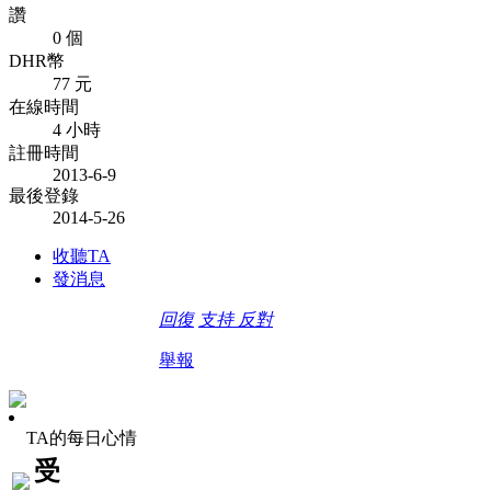
讚
0 個
DHR幣
77 元
在線時間
4 小時
註冊時間
2013-6-9
最後登錄
2014-5-26
收聽TA
發消息
回復
支持
反對
舉報
TA的每日心情
受