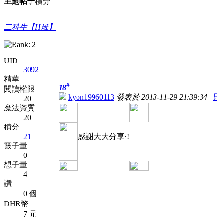
主題
帖子
積分
二科生【H班】
UID
3092
精華
#
18
閱讀權限
kyon19960113
發表於 2013-11-29 21:39:34
|
20
魔法資質
20
積分
21
感謝大大分享·!
靈子量
0
想子量
4
讚
0 個
DHR幣
7 元