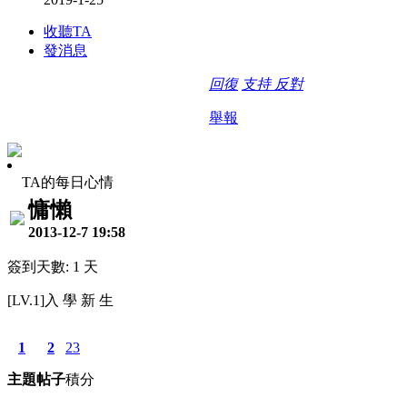
收聽TA
發消息
回復
支持
反對
舉報
TA的每日心情
慵懶
2013-12-7 19:58
簽到天數: 1 天
[LV.1]入 學 新 生
1
2
23
主題
帖子
積分