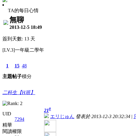
TA的每日心情
無聊
2013-12-5 18:49
簽到天數: 13 天
[LV.3]一年級二學年
1
15
48
主題
帖子
積分
二科生【H班】
#
21
UID
エリじゅん
發表於 2013-12-3 20:32:34
|
7294
精華
閱讀權限