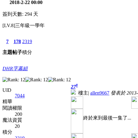
2018-2-22 00:00
簽到天數: 294 天
[LV.8]三年級一學年
7
178
2319
主題
帖子
積分
DHR字幕組
#
27
UID
樓主
|
allen9667
發表於 2013-1
7044
精華
閱讀權限
200
終於來到最後一集了...
魔法資質
20
積分