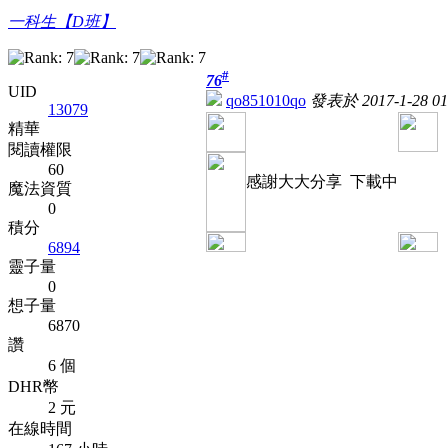
一科生【D班】
#
76
UID
qo851010qo
發表於 2017-1-28 01
13079
精華
閱讀權限
60
感謝大大分享 下載中
魔法資質
0
積分
6894
靈子量
0
想子量
6870
讚
6 個
DHR幣
2 元
在線時間