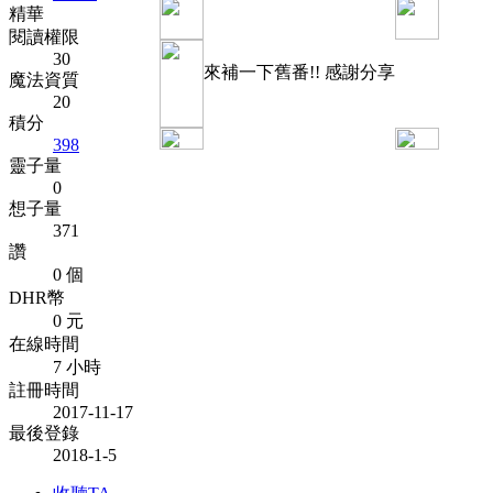
精華
閱讀權限
30
來補一下舊番!! 感謝分享
魔法資質
20
積分
398
靈子量
0
想子量
371
讚
0 個
DHR幣
0 元
在線時間
7 小時
註冊時間
2017-11-17
最後登錄
2018-1-5