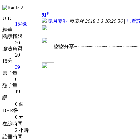
#
81
UID
鬼月零罪
發表於 2018-1-3 16:20:36
|
只看
15468
精華
閱讀權限
20
謝謝分享~~~~~~~~~~~~~~~~~~~~~~~
魔法資質
20
積分
39
靈子量
0
想子量
19
讚
0 個
DHR幣
0 元
在線時間
2 小時
註冊時間