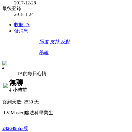
2017-12-28
最後登錄
2018-1-24
收聽TA
發消息
回復
支持
反對
舉報
TA的每日心情
無聊
4 小時前
簽到天數: 2530 天
[LV.Master]魔法科畢業生
2426
4955
3萬