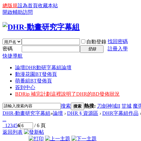
總版規
設為首頁
收藏本站
開啟輔助訪問
找回密碼
自動登錄
密碼
註冊入學
登錄
快捷導航
論壇
DHR動研字幕組論壇
動漫花園BT發佈頁
萌番組BT發佈頁
簽到中心
BDRip 補完計劃
這裡說明了DHR的BD發佈狀況
搜索
熱搜:
刀劍神域II
甘城
魔
搜索
DHR-動畫研究字幕組
»
論壇
›
DHR § 資源區
›
DHR字幕組作品
...
1
2
3
4
5
6
/ 6 頁
返回列表