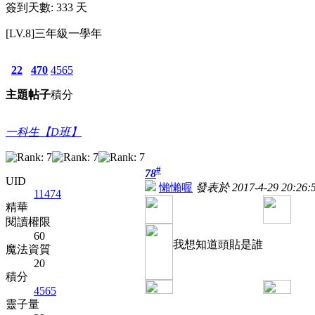
簽到天數: 333 天
[LV.8]三年級一學年
22
470
4565
主題
帖子
積分
一科生【D班】
#
78
UID
懶懶喔
發表於 2017-4-29 20:26:
11474
精華
閱讀權限
60
我想知道頭貼是誰
魔法資質
20
積分
4565
靈子量