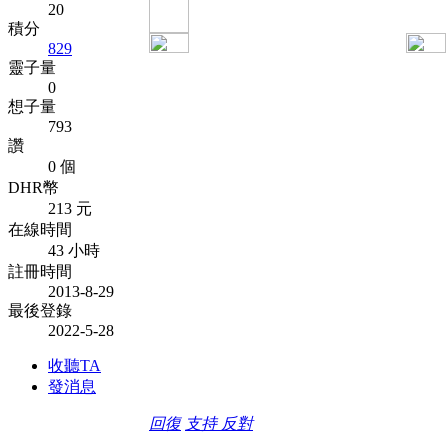
20
積分
829
靈子量
0
想子量
793
讚
0 個
DHR幣
213 元
在線時間
43 小時
註冊時間
2013-8-29
最後登錄
2022-5-28
收聽TA
發消息
回復
支持
反對