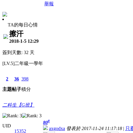
舉報
TA的每日心情
擦汗
2018-1-5 12:29
簽到天數: 32 天
[LV.5]二年級一學年
2
36
398
主題
帖子
積分
二科生【G班】
#
80
UID
axgodxa
發表於 2017-11-24 11:17:18
|
只
15352