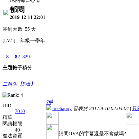
TA的每日心情
郁悶
2019-12-11 22:01
簽到天數: 55 天
[LV.5]二年級一學年
8
82
829
主題
帖子
積分
二科生【F班】
#
79
UID
treehappy
發表於 2017-9-10 02:03:04
|
只
7010
精華
閱讀權限
40
請問OVA的字幕還是不會做嗎?
魔法資質