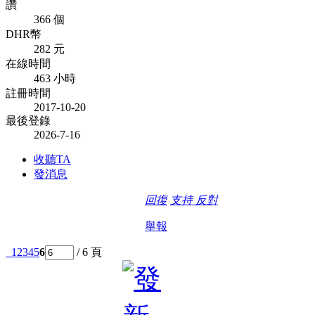
讚
366 個
DHR幣
282 元
在線時間
463 小時
註冊時間
2017-10-20
最後登錄
2026-7-16
收聽TA
發消息
回復
支持
反對
舉報
1
2
3
4
5
6
/ 6 頁