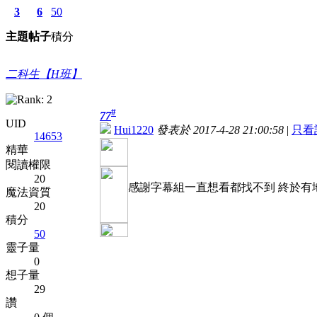
3
6
50
主題
帖子
積分
二科生【H班】
#
77
UID
Hui1220
發表於 2017-4-28 21:00:58
|
只看
14653
精華
閱讀權限
20
感謝字幕組一直想看都找不到 終於有
魔法資質
20
積分
50
靈子量
0
想子量
29
讚