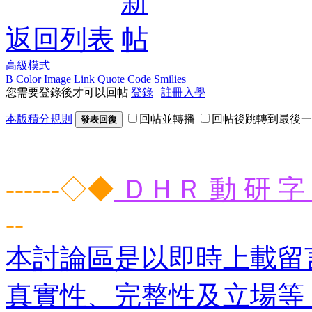
返回列表
高級模式
B
Color
Image
Link
Quote
Code
Smilies
您需要登錄後才可以回帖
登錄
|
註冊入學
本版積分規則
回帖並轉播
回帖後跳轉到最後一
發表回復
------◇◆
ＤＨＲ 動 研 字 
--
本討論區是以即時上載留
真實性、完整性及立場等