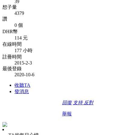
39
想子量
4379
讚
0 個
DHR幣
114 元
在線時間
177 小時
註冊時間
2015-2-3
最後登錄
2020-10-6
收聽TA
發消息
回復
支持
反對
舉報