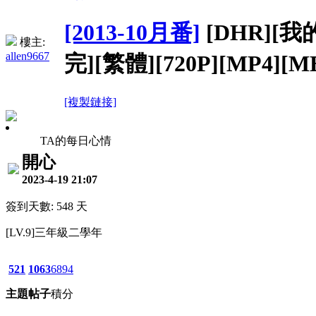
[2013-10月番]
[DHR][
樓主:
allen9667
完][繁體][720P][MP4][M
[複製鏈接]
TA的每日心情
開心
2023-4-19 21:07
簽到天數: 548 天
[LV.9]三年級二學年
521
1063
6894
主題
帖子
積分