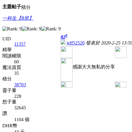
主題
帖子
積分
一科生【B班】
#
82
UID
jeff52520
發表於 2020-2-25 13:59
11357
精華
閱讀權限
60
感謝大大無私的分享
魔法資質
35
積分
38703
靈子量
228
想子量
32645
讚
1104 個
DHR幣
44 元