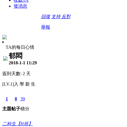
收聽TA
發消息
回復
支持
反對
舉報
TA的每日心情
郁悶
2018-1-1 11:29
簽到天數: 2 天
[LV.1]入 學 新 生
1
8
39
主題
帖子
積分
二科生【H班】