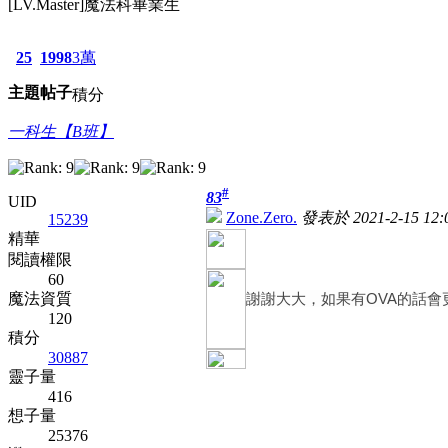
[LV.Master]魔法科畢業生
25
1998
3萬
主題
帖子
積分
一科生【B班】
#
83
UID
Zone.Zero.
發表於 2021-2-15 12:
15239
精華
閱讀權限
60
魔法資質
謝謝大大，如果有OVA的話會更
120
積分
30887
靈子量
416
想子量
25376