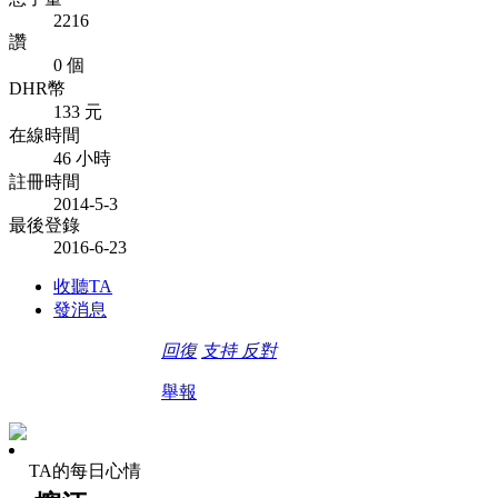
2216
讚
0 個
DHR幣
133 元
在線時間
46 小時
註冊時間
2014-5-3
最後登錄
2016-6-23
收聽TA
發消息
回復
支持
反對
舉報
TA的每日心情