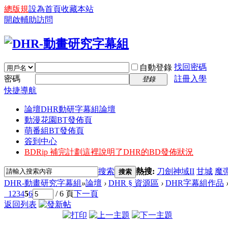
總版規
設為首頁
收藏本站
開啟輔助訪問
找回密碼
自動登錄
密碼
註冊入學
登錄
快捷導航
論壇
DHR動研字幕組論壇
動漫花園BT發佈頁
萌番組BT發佈頁
簽到中心
BDRip 補完計劃
這裡說明了DHR的BD發佈狀況
搜索
熱搜:
刀劍神域II
甘城
魔
搜索
DHR-動畫研究字幕組
»
論壇
›
DHR § 資源區
›
DHR字幕組作品
1
2
3
4
5
6
/ 6 頁
下一頁
返回列表