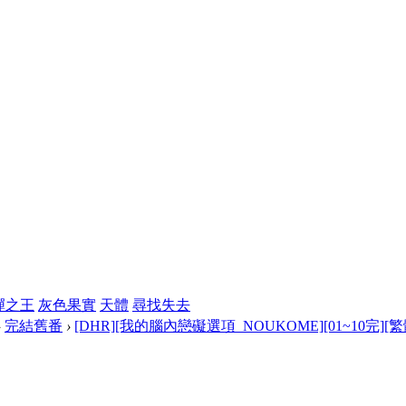
彈之王
灰色果實
天體
尋找失去
›
完結舊番
›
[DHR][我的腦內戀礙選項_NOUKOME][01~10完][繁體][7