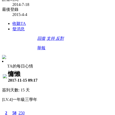
2014-7-18
最後登錄
2015-4-4
收聽TA
發消息
回復
支持
反對
舉報
TA的每日心情
慵懶
2017-11-15 09:17
簽到天數: 15 天
[LV.4]一年級三學年
2
58
250