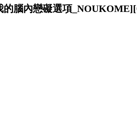
[我的腦內戀礙選項_NOUKOME][01~