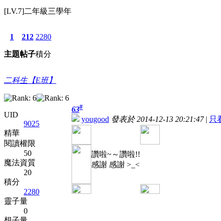
[LV.7]二年級三學年
1
212
2280
主題
帖子
積分
二科生【E班】
#
63
UID
yougood
發表於 2014-12-13 20:21:47
|
只
9025
精華
閱讀權限
50
讚啦~～讚啦!!
魔法資質
感謝 感謝 >_<
20
積分
2280
靈子量
0
想子量