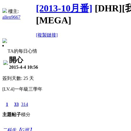
[2013-10月番]
[DHR]
樓主:
allen9667
[MEGA]
[複製鏈接]
TA的每日心情
開心
2015-4-4 10:56
簽到天數: 25 天
[LV.4]一年級三學年
1
33
314
主題
帖子
積分
二科生【G班】