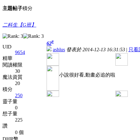
主題
帖子
積分
二科生【G班】
#
62
UID
ashlus
發表於 2014-12-13 16:31:53
|
只看
9654
精華
閱讀權限
30
小說很好看,動畫必追的啦
魔法資質
20
積分
250
靈子量
0
想子量
225
讚
0 個
DHR幣