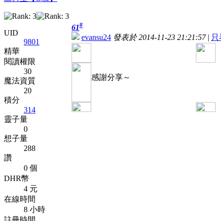
#
61
UID
evansu24
發表於 2014-11-23 21:21:57
|
只
9801
精華
閱讀權限
30
感謝分享～
魔法資質
20
積分
314
靈子量
0
想子量
288
讚
0 個
DHR幣
4 元
在線時間
8 小時
註冊時間