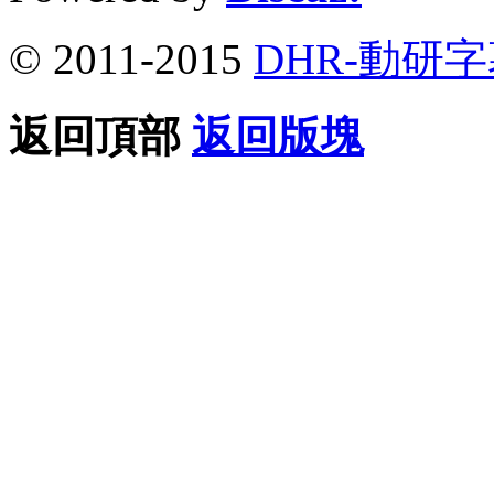
© 2011-2015
DHR-動研
返回頂部
返回版塊