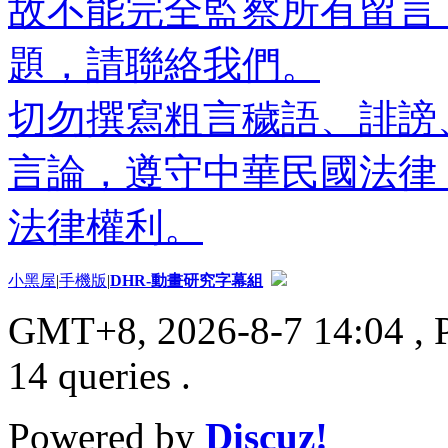
故不能完全監察所有留言
題，請聯絡我們。
切勿撰寫粗言穢語、誹謗
言論，遵守中華民國法律
法律權利。
小黑屋
|
手機版
|
DHR-動畫研究字幕組
GMT+8, 2026-8-7 14:04
, 
14 queries .
Powered by
Discuz!