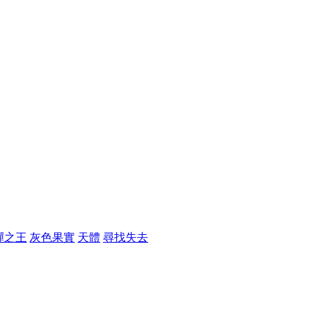
彈之王
灰色果實
天體
尋找失去