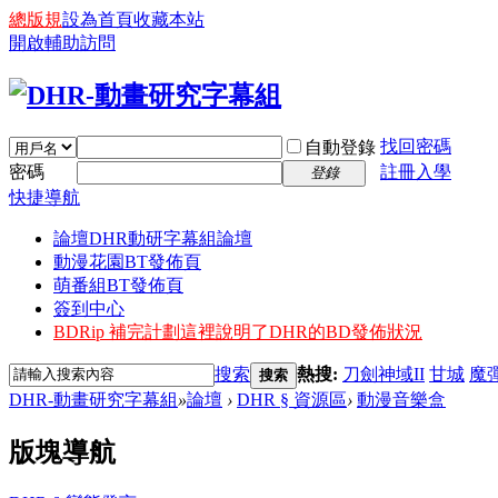
總版規
設為首頁
收藏本站
開啟輔助訪問
找回密碼
自動登錄
密碼
註冊入學
登錄
快捷導航
論壇
DHR動研字幕組論壇
動漫花園BT發佈頁
萌番組BT發佈頁
簽到中心
BDRip 補完計劃
這裡說明了DHR的BD發佈狀況
搜索
熱搜:
刀劍神域II
甘城
魔
搜索
DHR-動畫研究字幕組
»
論壇
›
DHR § 資源區
›
動漫音樂盒
版塊導航