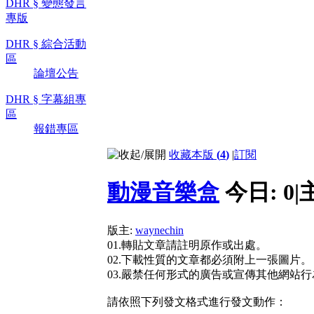
DHR § 變態發言
專版
DHR § 綜合活動
區
論壇公告
DHR § 字幕組專
區
報錯專區
收藏本版
(
4
)
|
訂閱
動漫音樂盒
今日:
0
|
版主:
waynechin
01.轉貼文章請註明原作或出處。
02.下載性質的文章都必須附上一張圖片。
03.嚴禁任何形式的廣告或宣傳其他網站
請依照下列發文格式進行發文動作：