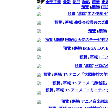
新窗
全部主題
最新
熱門
熱帖
精華
更
預覽
[
專輯
]
[百
預覽
[
專輯
]
零之使魔 ゼロの
預覽
[
專輯
]
生徒会役員共の楽曲
預覽
[
專輯
]
預覽
[
專輯
]
[残酷な天使のテーゼ/FLY ME 
預覽
[
專輯
]
[MEGA]LOV
預覽
[
專輯
]
[「
預覽
[
專輯
]
ゼロの使い
預覽
[
專輯
]
TVアニメ「大図書館の羊飼い
預覽
[
專輯
]
TVアニメ「憑物語」EDテ
預覽
[
專輯
]
TVアニメ「トリニティセブン(
預覽
[
專輯
]
アニメ音楽雑誌「リス