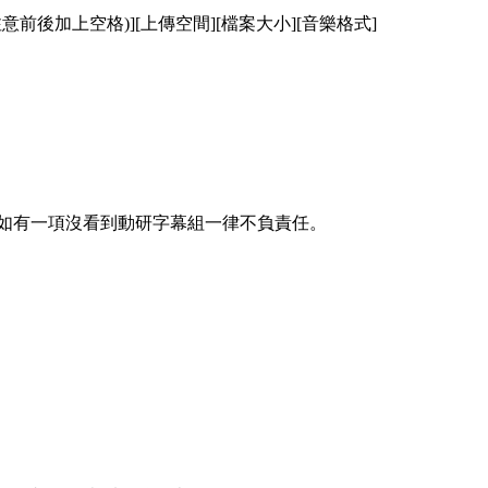
意前後加上空格)][上傳空間][檔案大小][音樂格式]
，如有一項沒看到動研字幕組一律不負責任。
。