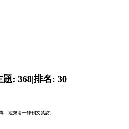
主題:
368
|
排名:
30
行為，違規者一律刪文禁訪。