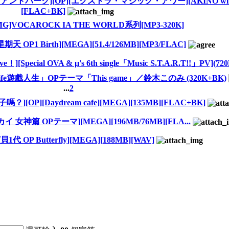
ントパーク][OP][エクストラ・マジック・アワー][AKINO with b
[FLAC+BK]
MG]VOCAROCK IA THE WORLD系列[MP3-320K]
 OP1 Birth][MEGA][51.4/126MB][MP3/FLAC]
][Special OVA & μ's 6th single「Music S.T.A.R.T!!」PV](720
Life遊戲人生」OPテーマ「This game」／鈴木このみ (320K+BK)
...
2
OP][Daydream cafe][MEGA][135MB][FLAC+BK]
女神篇 OPテーマ][MEGA][196MB/76MB][FLA...
1代 OP Butterfly][MEGA][188MB][WAV]