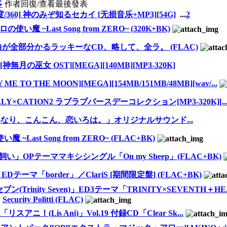
多
作者
回復/查看
最後發表
度/360] 神のみぞ知るセカイ [无损音乐+MP3][54G]
...
2
使い魔 ~Last Song from ZERO~ (320K+BK)
が全部分かるラッキーなCD、略して、全ラ。 (FLAC)
[神無月の巫女 OST][MEGA][140MB][MP3-320K]
TO THE MOON][MEGA][154MB/151MB/48MB][wav/...
ELY×CATION2 ラブラブバースデーコレクション[MP3-320K][..
いなり、こんこん、恋いろは。」オリジナルサウンド...
魔 ~Last Song from ZERO~ (FLAC+BK)
」OPテーママキシシングル「On my Sheep」(FLAC+BK)
ーマ「border」／ClariS [期間限定盤] (FLAC+BK)
Trinity Seven)」ED3テーマ「TRINITY×SEVENTH＋H
Security Politti (FLAC)
アニ！(Lis Ani)」Vol.19 付録CD「Clear Sk...