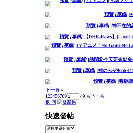
預覽
[
專輯
]
[TVアニメ][甘城ブリリア
預覽
[
專輯
]
[
預覽
[
專輯
]
[神不在的星期天
預覽
[
專輯
]
【DHR-Raws】[LoveLive！
預覽
[
專輯
]
TVアニメ「No Game No 
預覽
[
專輯
]
[請問您今天要來點兔子嗎？][
預覽
[
專輯
]
[神のみぞ知るセカイ 
預覽
[
專輯
]
[數碼寶貝
下一頁 »
1
2
3
4
5
6
7
8
9
/ 9 頁
下一頁
返 回
快速發帖