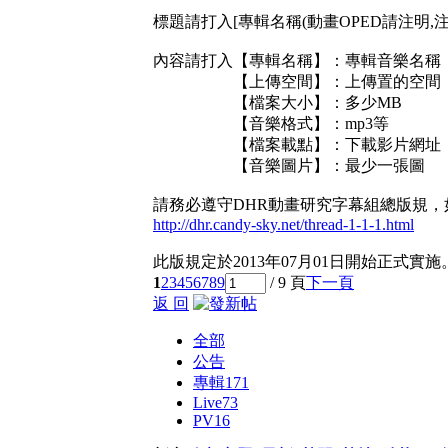
標題請打入[專輯名稱(動畫OPED請注明,注
內容請打入【專輯名稱】：專輯音樂名稱
【上傳空間】：上傳置的空間
【檔案大小】：多少MB
【音樂格式】：mp3等
【檔案載點】：下載影片網址
【音樂圖片】：最少一張圖
請務必遵守DHR動畫研究字幕組總版規
http://dhr.candy-sky.net/thread-1-1-1.html
此版規定於2013年07月01日開始正式實施
1
2
3
4
5
6
7
8
9
/ 9 頁
下一頁
返 回
全部
公告
專輯
171
Live
73
PV
16