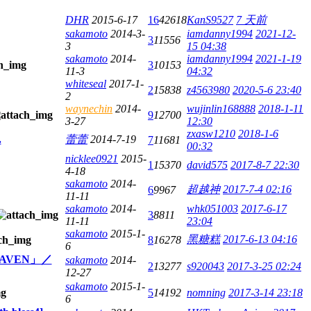
DHR
2015-6-17
16
42618
KanS9527
7 天前
sakamoto
2014-3-
iamdanny1994
2021-12-
3
11556
3
15 04:38
sakamoto
2014-
iamdanny1994
2021-1-19
3
10153
11-3
04:32
whiteseal
2017-1-
2
15838
z4563980
2020-5-6 23:40
2
waynechin
2014-
wujinlin168888
2018-1-11
9
12700
3-27
12:30
zxasw1210
2018-1-6
.
蕾蕾
2014-7-19
7
11681
00:32
nicklee0921
2015-
1
15370
david575
2017-8-7 22:30
4-18
sakamoto
2014-
超越神
2017-7-4 02:16
6
9967
11-11
sakamoto
2014-
whk051003
2017-6-17
3
8811
11-11
23:04
sakamoto
2015-1-
黑糖糕
2017-6-13 04:16
8
16278
6
EAVEN」／
sakamoto
2014-
2
13277
s920043
2017-3-25 02:24
12-27
sakamoto
2015-1-
5
14192
nomning
2017-3-14 23:18
6