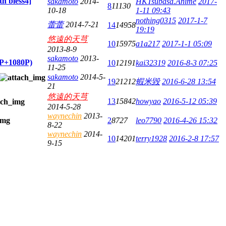
less4]
sakamoto
2014-
HKTsubasa.Anime
2017-
8
11130
10-18
1-11 09:43
nothing0315
2017-1-7
蕾蕾
2014-7-21
14
14958
19:19
悠遠的天芎
10
15975
a1a217
2017-1-1 05:09
2013-8-9
sakamoto
2013-
P+1080P)
10
12191
kai32319
2016-8-3 07:25
11-25
sakamoto
2014-5-
19
21212
蝦米毀
2016-6-28 13:54
21
悠遠的天芎
13
15842
howyao
2016-5-12 05:39
2014-5-28
waynechin
2013-
2
8727
leo7790
2016-4-26 15:32
8-22
waynechin
2014-
10
14201
terry1928
2016-2-8 17:57
9-15